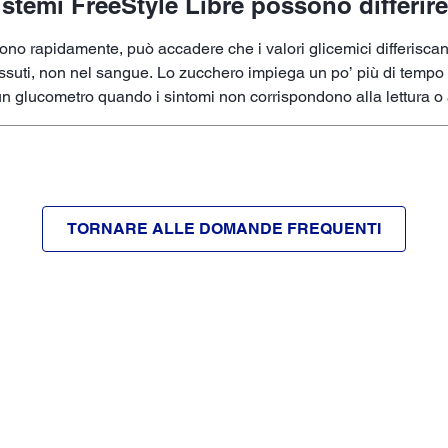
sistemi FreeStyle Libre possono differire
no rapidamente, può accadere che i valori glicemici differiscano
ssuti, non nel sangue. Lo zucchero impiega un po’ più di tempo p
 un glucometro quando i sintomi non corrispondono alla lettura o 
TORNARE ALLE DOMANDE FREQUENTI