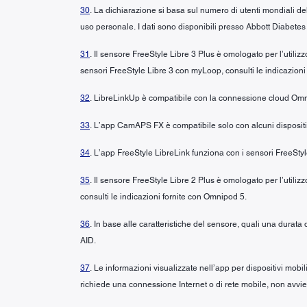
30
. La dichiarazione si basa sul numero di utenti mondiali del
uso personale. I dati sono disponibili presso Abbott Diabetes
31
. Il sensore FreeStyle Libre 3 Plus è omologato per l’util
sensori FreeStyle Libre 3 con myLoop, consulti le indicazion
32
. LibreLinkUp è compatibile con la connessione cloud Om
33
. L’app CamAPS FX è compatibile solo con alcuni dispositivi 
34
. L’app FreeStyle LibreLink funziona con i sensori FreeSt
35
. Il sensore FreeStyle Libre 2 Plus è omologato per l’utili
consulti le indicazioni fornite con Omnipod 5.
36
. In base alle caratteristiche del sensore, quali una durat
AID.
37
. Le informazioni visualizzate nell’app per dispositivi mobi
richiede una connessione Internet o di rete mobile, non avvie