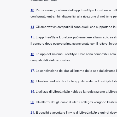
13
. Per ricevere gli allarmi dall’app FreeStyle LibreLink o da
configurato entrambi i dispositivi alla ricezione di notifiche pe
14
. Gli smartwatch compatibili sono quelli che supportano la 
15
. L’app FreeStyle LibreLink può emettere allarmi solo se il
il sensore deve essere prima scansionato con il lettore. In ques
16
. Le app del sistema FreeStyle Libre sono compatibili solo co
compatibilità del dispositivo.
17
. La condivisione dei dati all’interno delle app del sistema
18
. Il trasferimento di dati tra le app del sistema FreeStyle L
19
. L’utilizzo di LibreLinkUp richiede la registrazione a Libre
20
. Gli allarmi del glucosio di utenti collegati vengono trasfe
21
. È possibile accettare l’invito di LibreLinkUp e quindi ri