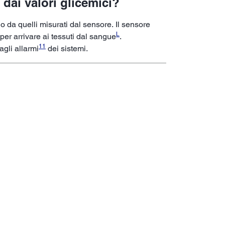
 dai valori glicemici?
 da quelli misurati dal sensore. Il sensore
L
er arrivare ai tessuti dal sangue
.
11
agli allarmi
dei sistemi.