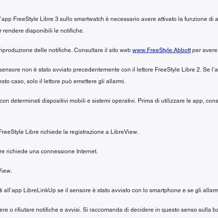
ll’app FreeStyle Libre 3 sullo smartwatch è necessario avere attivato la funzione di 
r rendere disponibili le notifiche.
riproduzione delle notifiche. Consultare il sito web
www.FreeStyle.Abbott
per avere 
 sensore non è stato avviato precedentemente con il lettore FreeStyle Libre 2. Se l
to caso, solo il lettore può emettere gli allarmi.
n determinati dispositivi mobili e sistemi operativi. Prima di utilizzare le app, cons
 FreeStyle Libre richiede la registrazione a LibreView.
ibre richiede una connessione Internet.
View.
riti all’app LibreLinkUp se il sensore è stato avviato con lo smartphone e se gli allarm
cevere o rifiutare notifiche e avvisi. Si raccomanda di decidere in questo senso sull