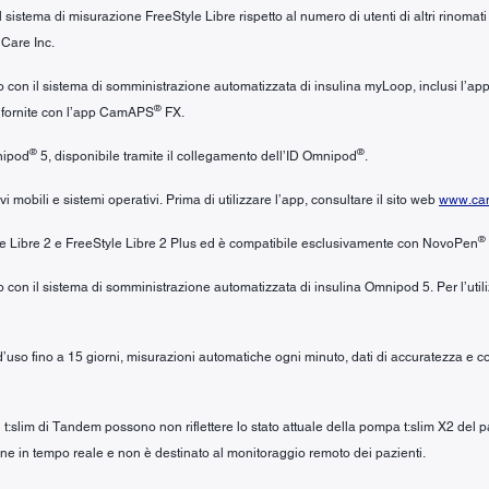
 sistema di misurazione FreeStyle Libre rispetto al numero di utenti di altri rinomat
 Care Inc.
izzo con il sistema di somministrazione automatizzata di insulina myLoop, inclusi l
®
i fornite con l’app CamAPS
FX.
®
®
nipod
5, disponibile tramite il collegamento dell’ID Omnipod
.
mobili e sistemi operativi. Prima di utilizzare l’app, consultare il sito web
www.cam
®
yle Libre 2 e FreeStyle Libre 2 Plus ed è compatibile esclusivamente con NovoPen
zzo con il sistema di somministrazione automatizzata di insulina Omnipod 5. Per l’ut
a d’uso fino a 15 giorni, misurazioni automatiche ogni minuto, dati di accuratezza e 
li t:slim di Tandem possono non riflettere lo stato attuale della pompa t:slim X2 del
ne in tempo reale e non è destinato al monitoraggio remoto dei pazienti.