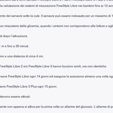
la valutazione dei sistemi di misurazione FreeStyle Libre nei bambini fino ai 12 ann
mento del sensore sotto la cute. Il sensore può essere indossato per un massimo di 1
n un misuratore della glicemia, quando i sintomi non corrispondono alle letture o agli
ti dopo l’attivazione.
1 m e fino a 30 minuti.
fino a una distanza di circa 4 cm.
e FreeStyle Libre 2 e/o FreeStyle Libre 3 hanno funzioni simili, ma non identiche.
 sensore FreeStyle Libre ogni 14 giorni ed eseguire la scansione almeno una volta og
nsore FreeStyle Libre 3 Plus ogni 15 giorni.
 devono essere attivati.
ente non appena si attiva per la prima volta un allarme del glucosio. L’allarme di pe