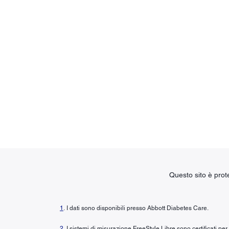
Questo sito è pro
1
. I dati sono disponibili presso Abbott Diabetes Care.
2
. I sistemi di misurazione FreeStyle Libre sono certificati pe