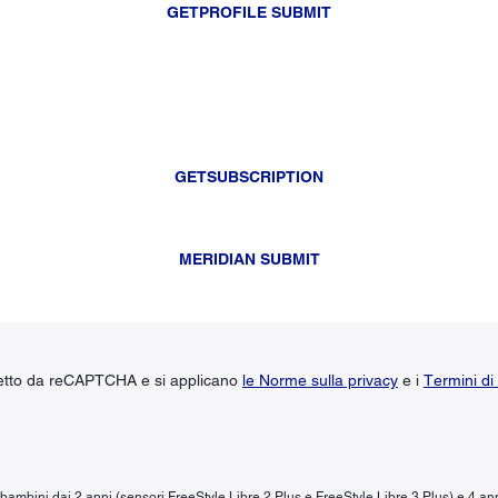
GETPROFILE SUBMIT
GETSUBSCRIPTION
MERIDIAN SUBMIT
tetto da reCAPTCHA e si applicano
le Norme sulla privacy
e i
Termini di 
r bambini dai 2 anni (sensori FreeStyle Libre 2 Plus e FreeStyle Libre 3 Plus) e 4 an