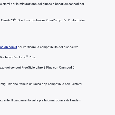
i sistemi per la misurazione del glucosio basati su sensori per
®
’app CamAPS
FX e il microinfusore YpsoPump. Per l’utilizzo dei
diab.com/it
per verificare la compatibilità del dispositivo.
®
6 e NovoPen Echo
Plus.
ilizzo dei sensori FreeStyle Libre 2 Plus con Omnipod 5,
configurazione tramite un’unica app compatibile con i sistemi
 paziente. Il caricamento sulla piattaforma Source di Tandem