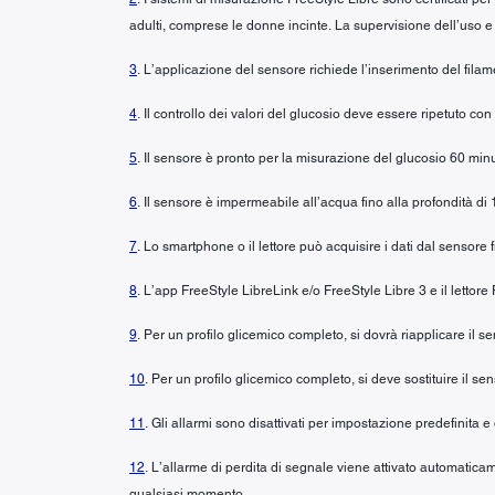
adulti, comprese le donne incinte. La supervisione dell’uso e 
3
. L’applicazione del sensore richiede l’inserimento del fila
4
. Il controllo dei valori del glucosio deve essere ripetuto co
5
. Il sensore è pronto per la misurazione del glucosio 60 minu
6
. Il sensore è impermeabile all’acqua fino alla profondità di 
7
. Lo smartphone o il lettore può acquisire i dati dal sensore 
8
. L’app FreeStyle LibreLink e/o FreeStyle Libre 3 e il lettor
9
. Per un profilo glicemico completo, si dovrà riapplicare il
10
. Per un profilo glicemico completo, si deve sostituire il se
11
. Gli allarmi sono disattivati per impostazione predefinita e
12
. L’allarme di perdita di segnale viene attivato automaticam
qualsiasi momento.