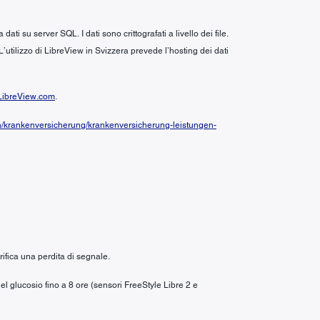
i su server SQL. I dati sono crittografati a livello dei file.
 L’utilizzo di LibreView in Svizzera prevede l’hosting dei dati
ibreView.com
.
n/krankenversicherung/krankenversicherung-leistungen-
ifica una perdita di segnale.
el glucosio fino a 8 ore (sensori FreeStyle Libre 2 e