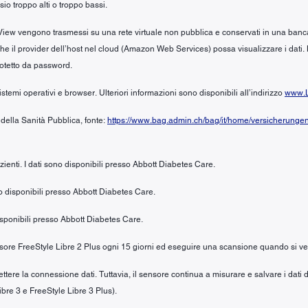
io troppo alti o troppo bassi.
iew vengono trasmessi su una rete virtuale non pubblica e conservati in una banca dat
no che il provider dell’host nel cloud (Amazon Web Services) possa visualizzare i dati.
rotetto da password.
stemi operativi e browser. Ulteriori informazioni sono disponibili all’indirizzo
www.L
 della Sanità Pubblica, fonte:
https://www.bag.admin.ch/bag/it/home/versicherunge
azienti. I dati sono disponibili presso Abbott Diabetes Care.
ono disponibili presso Abbott Diabetes Care.
 disponibili presso Abbott Diabetes Care.
sensore FreeStyle Libre 2 Plus ogni 15 giorni ed eseguire una scansione quando si ver
ere la connessione dati. Tuttavia, il sensore continua a misurare e salvare i dati d
ibre 3 e FreeStyle Libre 3 Plus).