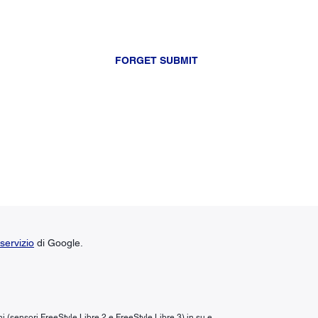
FORGET SUBMIT
servizio
di Google.
ni (sensori FreeStyle Libre 2 e FreeStyle Libre 3) in su e