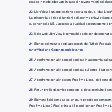
reagire in modo adeguato in caso si ricevano valori del glucos
22
. LibreView è un’applicazione basata su cloud. I dati LibreV
La crittografia e il tipo di funzioni dell’archivio chiavi evita
su server della UE. L’accesso a qualsiasi account utente è p
23
. Il sito web LibreView è compatibile solo con determinati si
24
. Elenco dei mezzi e degli apparecchi dell’Ufficio Federale
tarife/Mittel-und-Gegenstaendeliste.html
25
. A confronto con altri sensori applicati in autonomia dai p
26
. A confronto con altri sensori applicati sul corpo. I dati s
27
. A confronto con altri sistemi FreeStyle Libre. I dati sono
28
. Per un profilo glicemico completo, si deve sostituire il 
29
. Elementi fisici come ad es. un muro potrebbero compromett
FreeStyle Libre 2 Plus) o fino a 15 giorni (sensori FreeStyle L