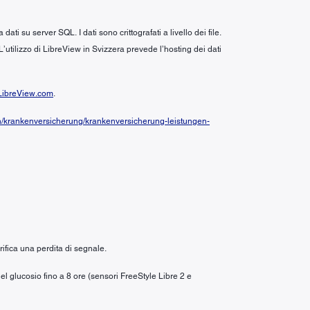
i su server SQL. I dati sono crittografati a livello dei file.
 L’utilizzo di LibreView in Svizzera prevede l’hosting dei dati
ibreView.com
.
n/krankenversicherung/krankenversicherung-leistungen-
ifica una perdita di segnale.
el glucosio fino a 8 ore (sensori FreeStyle Libre 2 e