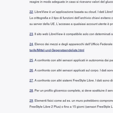
reagire in modo adeguato in caso si ricevano valori del glucos
22
. LibreView è un’applicazione basata su cloud. I dati LibreV
La crittografia e il tipo di funzioni dell’archivio chiavi evita
su server della UE. L’accesso a qualsiasi account utente è p
23
. Il sito web LibreView è compatibile solo con determinati si
24
. Elenco dei mezzi e degli apparecchi dell’Ufficio Federale
tarife/Mittel-und-Gegenstaendeliste.html
25
. A confronto con altri sensori applicati in autonomia dai p
26
. A confronto con altri sensori applicati sul corpo. I dati s
27
. A confronto con altri sistemi FreeStyle Libre. I dati sono
28
. Per un profilo glicemico completo, si deve sostituire il 
29
. Elementi fisici come ad es. un muro potrebbero compromett
FreeStyle Libre 2 Plus) o fino a 15 giorni (sensori FreeStyle L