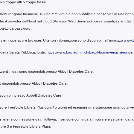
io troppo alti o troppo bassi.
iew vengono trasmessi su una rete virtuale non pubblica e conservati in una banca dat
no che il provider dell’host nel cloud (Amazon Web Services) possa visualizzare i dati.
rotetto da password.
stemi operativi e browser. Ulteriori informazioni sono disponibili all’indirizzo
www.L
 della Sanità Pubblica, fonte:
https://www.bag.admin.ch/bag/it/home/versicherunge
azienti. I dati sono disponibili presso Abbott Diabetes Care.
ono disponibili presso Abbott Diabetes Care.
 disponibili presso Abbott Diabetes Care.
sensore FreeStyle Libre 2 Plus ogni 15 giorni ed eseguire una scansione quando si ver
ere la connessione dati. Tuttavia, il sensore continua a misurare e salvare i dati d
ibre 3 e FreeStyle Libre 3 Plus).