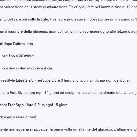
la valutazione dei sistemi di misurazione FreeStyle Libre nei bambini fino ai 12 ann
mento del sensore sotto la cute. Il sensore può essere indossato per un massimo di 1
n un misuratore della glicemia, quando i sintomi non corrispondono alle letture o agli
ti dopo l’attivazione.
1 m e fino a 30 minuti.
fino a una distanza di circa 4 cm.
e FreeStyle Libre 2 e/o FreeStyle Libre 3 hanno funzioni simili, ma non identiche.
 sensore FreeStyle Libre ogni 14 giorni ed eseguire la scansione almeno una volta og
nsore FreeStyle Libre 3 Plus ogni 15 giorni.
 devono essere attivati.
ente non appena si attiva per la prima volta un allarme del glucosio. L’allarme di pe