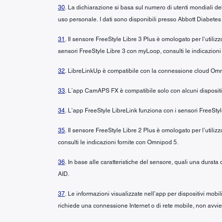
30
. La dichiarazione si basa sul numero di utenti mondiali del
uso personale. I dati sono disponibili presso Abbott Diabetes
31
. Il sensore FreeStyle Libre 3 Plus è omologato per l’util
sensori FreeStyle Libre 3 con myLoop, consulti le indicazion
32
. LibreLinkUp è compatibile con la connessione cloud Om
33
. L’app CamAPS FX è compatibile solo con alcuni dispositivi 
34
. L’app FreeStyle LibreLink funziona con i sensori FreeSt
35
. Il sensore FreeStyle Libre 2 Plus è omologato per l’utili
consulti le indicazioni fornite con Omnipod 5.
36
. In base alle caratteristiche del sensore, quali una durat
AID.
37
. Le informazioni visualizzate nell’app per dispositivi mobi
richiede una connessione Internet o di rete mobile, non avvie