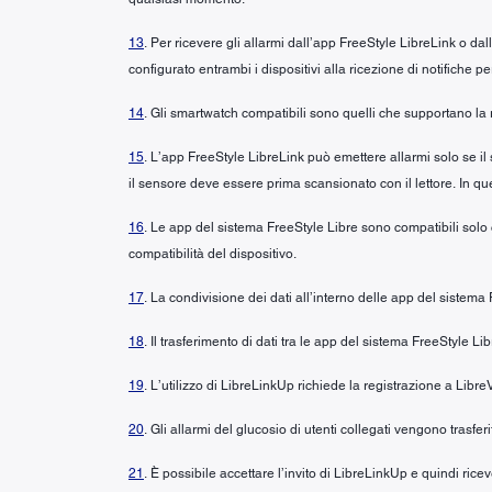
13
. Per ricevere gli allarmi dall’app FreeStyle LibreLink o da
configurato entrambi i dispositivi alla ricezione di notifiche pe
14
. Gli smartwatch compatibili sono quelli che supportano la 
15
. L’app FreeStyle LibreLink può emettere allarmi solo se il
il sensore deve essere prima scansionato con il lettore. In ques
16
. Le app del sistema FreeStyle Libre sono compatibili solo co
compatibilità del dispositivo.
17
. La condivisione dei dati all’interno delle app del sistema
18
. Il trasferimento di dati tra le app del sistema FreeStyle L
19
. L’utilizzo di LibreLinkUp richiede la registrazione a Libre
20
. Gli allarmi del glucosio di utenti collegati vengono trasfe
21
. È possibile accettare l’invito di LibreLinkUp e quindi ri