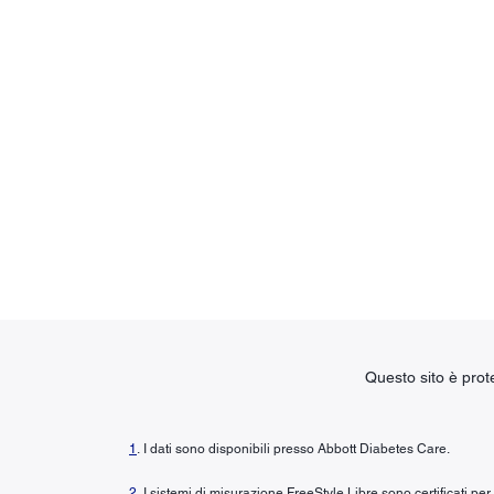
Questo sito è pro
1
. I dati sono disponibili presso Abbott Diabetes Care.
2
. I sistemi di misurazione FreeStyle Libre sono certificati pe