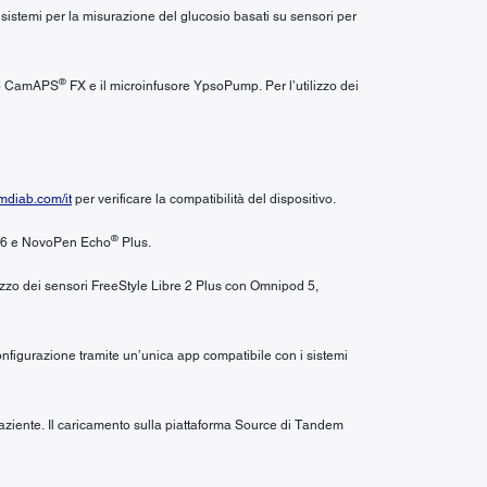
i sistemi per la misurazione del glucosio basati su sensori per
®
’app CamAPS
FX e il microinfusore YpsoPump. Per l’utilizzo dei
diab.com/it
per verificare la compatibilità del dispositivo.
®
6 e NovoPen Echo
Plus.
ilizzo dei sensori FreeStyle Libre 2 Plus con Omnipod 5,
configurazione tramite un’unica app compatibile con i sistemi
 paziente. Il caricamento sulla piattaforma Source di Tandem