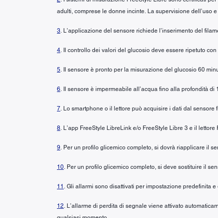
adulti, comprese le donne incinte. La supervisione dell’uso e 
3
. L’applicazione del sensore richiede l’inserimento del fila
4
. Il controllo dei valori del glucosio deve essere ripetuto co
5
. Il sensore è pronto per la misurazione del glucosio 60 minu
6
. Il sensore è impermeabile all’acqua fino alla profondità di 
7
. Lo smartphone o il lettore può acquisire i dati dal sensore 
8
. L’app FreeStyle LibreLink e/o FreeStyle Libre 3 e il lettor
9
. Per un profilo glicemico completo, si dovrà riapplicare il
10
. Per un profilo glicemico completo, si deve sostituire il se
11
. Gli allarmi sono disattivati per impostazione predefinita e
12
. L’allarme di perdita di segnale viene attivato automaticam
qualsiasi momento.