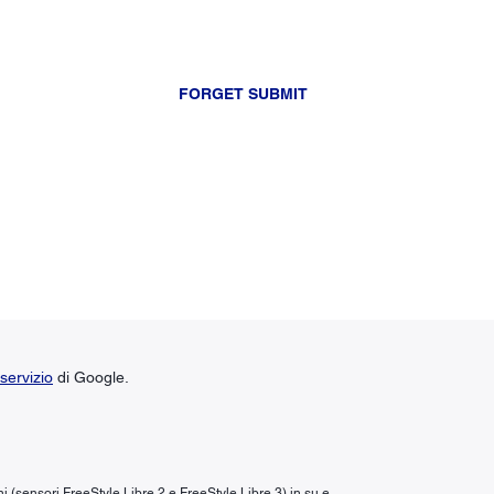
FORGET SUBMIT
servizio
di Google.
ni (sensori FreeStyle Libre 2 e FreeStyle Libre 3) in su e