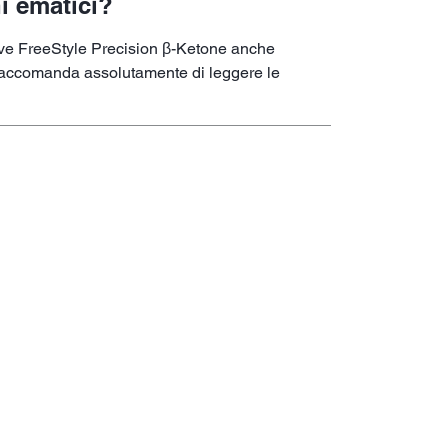
ni ematici?
eattive FreeStyle Precision β-Ketone anche
i raccomanda assolutamente di leggere le