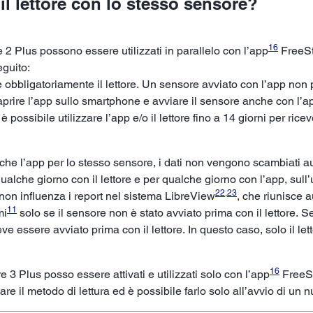
 il lettore con lo stesso sensore?
16
e 2 Plus possono essere utilizzati in parallelo con l’app
FreeSty
eguito:
e obbligatoriamente il lettore. Un sensore avviato con l’app non 
 aprire l’app sullo smartphone e avviare il sensore anche con l’a
 possibile utilizzare l’app e/o il lettore fino a 14 giorni per ricev
ore che l’app per lo stesso sensore, i dati non vengono scambiati 
alche giorno con il lettore e per qualche giorno con l’app, sull’
22
,
23
non influenza i report nel sistema LibreView
, che riunisce 
11
mi
solo se il sensore non è stato avviato prima con il lettore.
eve essere avviato prima con il lettore. In questo caso, solo il let
16
e 3 Plus posso essere attivati e utilizzati solo con l’app
FreeSt
re il metodo di lettura ed è possibile farlo solo all’avvio di un