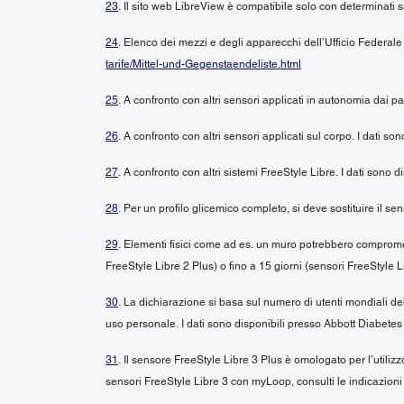
23
. Il sito web LibreView è compatibile solo con determinati si
24
. Elenco dei mezzi e degli apparecchi dell’Ufficio Federale
tarife/Mittel-und-Gegenstaendeliste.html
25
. A confronto con altri sensori applicati in autonomia dai p
26
. A confronto con altri sensori applicati sul corpo. I dati s
27
. A confronto con altri sistemi FreeStyle Libre. I dati sono
28
. Per un profilo glicemico completo, si deve sostituire il 
29
. Elementi fisici come ad es. un muro potrebbero compromett
FreeStyle Libre 2 Plus) o fino a 15 giorni (sensori FreeStyle L
30
. La dichiarazione si basa sul numero di utenti mondiali del
uso personale. I dati sono disponibili presso Abbott Diabetes
31
. Il sensore FreeStyle Libre 3 Plus è omologato per l’util
sensori FreeStyle Libre 3 con myLoop, consulti le indicazion