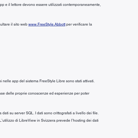
’app e il lettore devono essere utilizzati contemporaneamente,
ultare il sito web
www.FreeStyle.Abbott
per verificare la
i nelle app del sistema FreeStyle Libre sono stati attivati.
a base delle proprie conoscenze ed esperienze per poter
i su server SQL. I dati sono crittografati a livello dei file.
 L’utilizzo di LibreView in Svizzera prevede l’hosting dei dati