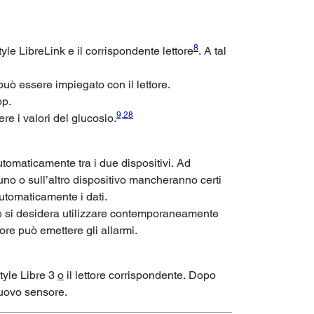
8
le LibreLink e il corrispondente lettore
. A tal
può essere impiegato con il lettore.
pp.
9
,
28
ere i valori del glucosio.
automaticamente tra i due dispositivi. Ad
uno o sull’altro dispositivo mancheranno certi
automaticamente i dati.
 Se si desidera utilizzare contemporaneamente
tore può emettere gli allarmi.
yle Libre 3
o
il lettore corrispondente. Dopo
 nuovo sensore.