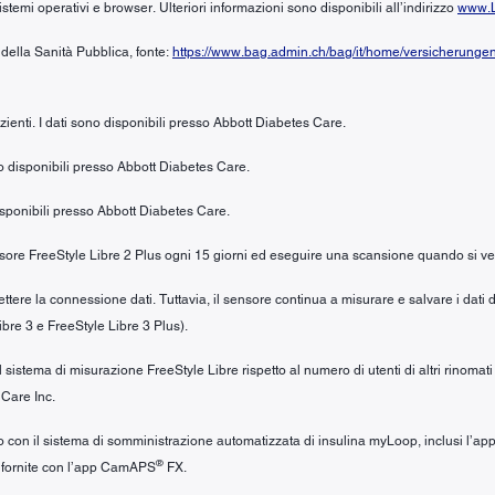
stemi operativi e browser. Ulteriori informazioni sono disponibili all’indirizzo
www.L
 della Sanità Pubblica, fonte:
https://www.bag.admin.ch/bag/it/home/versicherunge
azienti. I dati sono disponibili presso Abbott Diabetes Care.
ono disponibili presso Abbott Diabetes Care.
 disponibili presso Abbott Diabetes Care.
sensore FreeStyle Libre 2 Plus ogni 15 giorni ed eseguire una scansione quando si ver
ere la connessione dati. Tuttavia, il sensore continua a misurare e salvare i dati d
ibre 3 e FreeStyle Libre 3 Plus).
 sistema di misurazione FreeStyle Libre rispetto al numero di utenti di altri rinomat
 Care Inc.
izzo con il sistema di somministrazione automatizzata di insulina myLoop, inclusi l
®
i fornite con l’app CamAPS
FX.