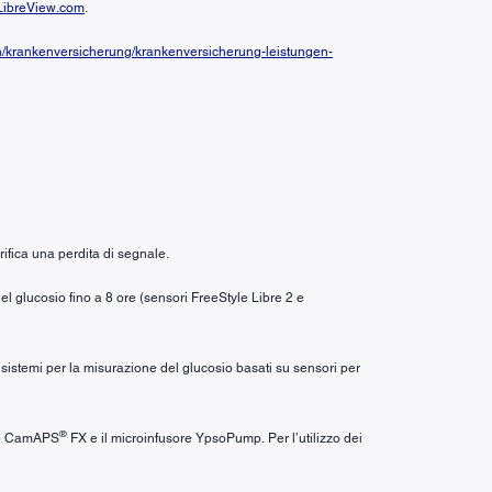
ibreView.com
.
n/krankenversicherung/krankenversicherung-leistungen-
ifica una perdita di segnale.
el glucosio fino a 8 ore (sensori FreeStyle Libre 2 e
i sistemi per la misurazione del glucosio basati su sensori per
®
’app CamAPS
FX e il microinfusore YpsoPump. Per l’utilizzo dei