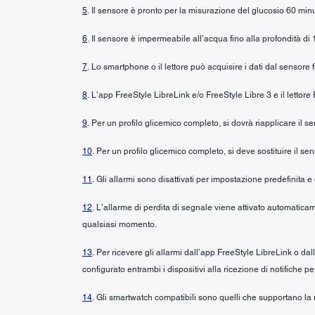
5
. Il sensore è pronto per la misurazione del glucosio 60 minu
6
. Il sensore è impermeabile all’acqua fino alla profondità di 
7
. Lo smartphone o il lettore può acquisire i dati dal sensore 
8
. L’app FreeStyle LibreLink e/o FreeStyle Libre 3 e il lettor
9
. Per un profilo glicemico completo, si dovrà riapplicare il
10
. Per un profilo glicemico completo, si deve sostituire il se
11
. Gli allarmi sono disattivati per impostazione predefinita e
12
. L’allarme di perdita di segnale viene attivato automaticam
qualsiasi momento.
13
. Per ricevere gli allarmi dall’app FreeStyle LibreLink o da
configurato entrambi i dispositivi alla ricezione di notifiche pe
14
. Gli smartwatch compatibili sono quelli che supportano la 