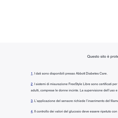
Questo sito è pro
1
. I dati sono disponibili presso Abbott Diabetes Care.
2
. I sistemi di misurazione FreeStyle Libre sono certificati pe
adulti, comprese le donne incinte. La supervisione dell’uso e 
3
. L’applicazione del sensore richiede l’inserimento del fila
4
. Il controllo dei valori del glucosio deve essere ripetuto co