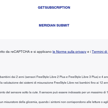
GETSUBSCRIPTION
MERIDIAN SUBMIT
tetto da reCAPTCHA e si applicano
le Norme sulla privacy
e i
Termini di 
r bambini dai 2 anni (sensori FreeStyle Libre 2 Plus e FreeStyle Libre 3 Plus) e 4 an
la valutazione dei sistemi di misurazione FreeStyle Libre nei bambini fino ai 12 ann
mento del sensore sotto la cute. Il sensore può essere indossato per un massimo di 1
n un misuratore della glicemia, quando i sintomi non corrispondono alle letture o agli