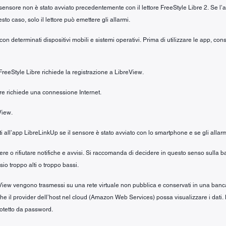
 sensore non è stato avviato precedentemente con il lettore FreeStyle Libre 2. Se l
to caso, solo il lettore può emettere gli allarmi.
n determinati dispositivi mobili e sistemi operativi. Prima di utilizzare le app, cons
 FreeStyle Libre richiede la registrazione a LibreView.
ibre richiede una connessione Internet.
View.
riti all’app LibreLinkUp se il sensore è stato avviato con lo smartphone e se gli allarm
cevere o rifiutare notifiche e avvisi. Si raccomanda di decidere in questo senso sull
io troppo alti o troppo bassi.
iew vengono trasmessi su una rete virtuale non pubblica e conservati in una banca dat
no che il provider dell’host nel cloud (Amazon Web Services) possa visualizzare i dati.
rotetto da password.