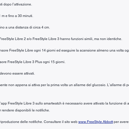
ti dopo l’attivazione.
1 m e fino a 30 minuti.
fino a una distanza di circa 4 cm.
e FreeStyle Libre 2 e/o FreeStyle Libre 3 hanno funzioni simili, ma non identiche.
 sensore FreeStyle Libre ogni 14 giorni ed eseguire la scansione almeno una volta og
nsore FreeStyle Libre 3 Plus ogni 15 giorni.
 devono essere attivati.
ente non appena si attiva per la prima volta un allarme del glucosio. L’allarme di pe
ll’app FreeStyle Libre 3 sullo smartwatch è necessario avere attivato la funzione di 
r rendere disponibili le notifiche.
riproduzione delle notifiche. Consultare il sito web
www.FreeStyle.Abbott
per avere 