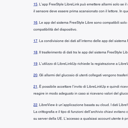
15
. L’app FreeStyle LibreLink può emettere allarmi solo se il
il sensore deve essere prima scansionato con il lettore. In ques
16
. Le app del sistema FreeStyle Libre sono compatibili solo co
compatibilità del dispositivo.
17
. La condivisione dei dati all’interno delle app del sistema
18
. Il trasferimento di dati tra le app del sistema FreeStyle L
19
. L’utilizzo di LibreLinkUp richiede la registrazione a Libre
20
. Gli allarmi del glucosio di utenti collegati vengono trasfe
21
. È possibile accettare l’invito di LibreLinkUp e quindi ri
reagire in modo adeguato in caso si ricevano valori del glucos
22
. LibreView è un’applicazione basata su cloud. I dati LibreV
La crittografia e il tipo di funzioni dell’archivio chiavi evita
su server della UE. L’accesso a qualsiasi account utente è p