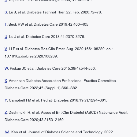
S
. Lu J, et al. Diabetes Technol Ther. 22. Feb. 2020:72–78.
T
. Beck RW et al. Diabetes Care 2019;42:400–405.
U
. Lu J et al. Diabetes Care 2018;41:2370-3276.
V
. Li F et al. Diabetes Res Clin Pract. Aug. 2020;166:108289. doi:
10.1016/j.diabres.2020.108289.
W
. Pickup JC et al. Diabetes Care 2015;38(4):544-550.
X
. American Diabetes Association Professional Practice Committee.
Diabetes Care 2022;45 (Suppl. 1):S60–S82.
Y
. Campbell FM et al. Pediatr Diabetes 2018;19(7):1294–301.
Z
. Deshmukh H, et al. Assoc of Brit Clin Diabetol (ABCD) Nationwide Audit.
Diabetes Care 2020;43:2153–2160.
AA
. Kao et al. Journal of Diabetes Science and Technology. 2022