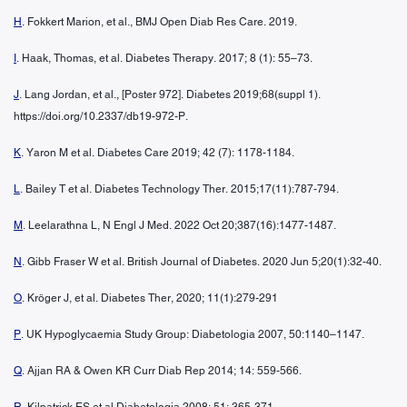
H
. Fokkert Marion, et al., BMJ Open Diab Res Care. 2019.
I
. Haak, Thomas, et al. Diabetes Therapy. 2017; 8 (1): 55–73.
J
. Lang Jordan, et al., [Poster 972]. Diabetes 2019;68(suppl 1).
https://doi.org/10.2337/db19-972-P.
K
. Yaron M et al. Diabetes Care 2019; 42 (7): 1178-1184.
L
. Bailey T et al. Diabetes Technology Ther. 2015;17(11):787-794.
M
. Leelarathna L, N Engl J Med. 2022 Oct 20;387(16):1477-1487.
N
. Gibb Fraser W et al. British Journal of Diabetes. 2020 Jun 5;20(1):32-40.
O
. Kröger J, et al. Diabetes Ther, 2020; 11(1):279-291
P
. UK Hypoglycaemia Study Group: Diabetologia 2007, 50:1140–1147.
Q
. Ajjan RA & Owen KR Curr Diab Rep 2014; 14: 559-566.
R
. Kilpatrick ES et al Diabetologia 2008; 51: 365-371.