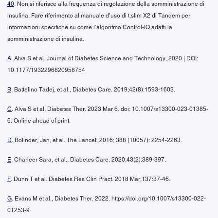
40
. Non si riferisce alla frequenza di regolazione della somministrazione di
insulina. Fare riferimento al manuale d’uso di t:slim X2 di Tandem per
informazioni specifiche su come l’algoritmo Control-IQ adatti la
somministrazione di insulina.
A
. Alva S et al. Journal of Diabetes Science and Technology, 2020 | DOI:
10.1177/1932296820958754
B
. Battelino Tadej, et al., Diabetes Care. 2019;42(8):1593-1603.
C
. Alva S et al. Diabetes Ther. 2023 Mar 6. doi: 10.1007/s13300-023-01385-
6. Online ahead of print.
D
. Bolinder, Jan, et al. The Lancet. 2016; 388 (10057): 2254-2263.
E
. Charleer Sara, et al., Diabetes Care. 2020;43(2):389-397.
F
. Dunn T et al. Diabetes Res Clin Pract. 2018 Mar;137:37-46.
G
. Evans M et al., Diabetes Ther. 2022. https://doi.org/10.1007/s13300-022-
01253-9