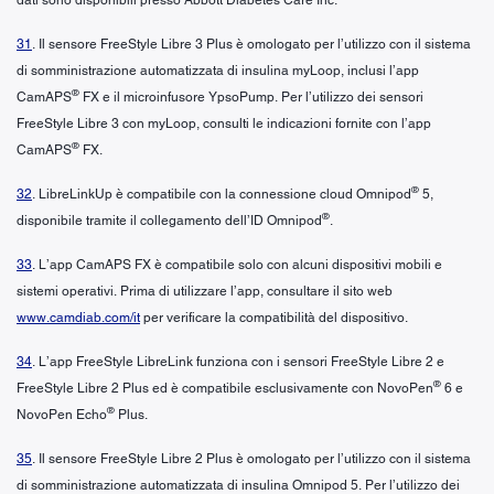
31
. Il sensore FreeStyle Libre 3 Plus è omologato per l’utilizzo con il sistema
di somministrazione automatizzata di insulina myLoop, inclusi l’app
®
CamAPS
FX e il microinfusore YpsoPump. Per l’utilizzo dei sensori
FreeStyle Libre 3 con myLoop, consulti le indicazioni fornite con l’app
®
CamAPS
FX.
®
32
. LibreLinkUp è compatibile con la connessione cloud Omnipod
5,
®
disponibile tramite il collegamento dell’ID Omnipod
.
33
. L’app CamAPS FX è compatibile solo con alcuni dispositivi mobili e
sistemi operativi. Prima di utilizzare l’app, consultare il sito web
www.camdiab.com/it
per verificare la compatibilità del dispositivo.
34
. L’app FreeStyle LibreLink funziona con i sensori FreeStyle Libre 2 e
®
FreeStyle Libre 2 Plus ed è compatibile esclusivamente con NovoPen
6 e
®
NovoPen Echo
Plus.
35
. Il sensore FreeStyle Libre 2 Plus è omologato per l’utilizzo con il sistema
di somministrazione automatizzata di insulina Omnipod 5. Per l’utilizzo dei