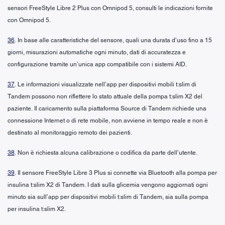
sensori FreeStyle Libre 2 Plus con Omnipod 5, consulti le indicazioni fornite
con Omnipod 5.
36
. In base alle caratteristiche del sensore, quali una durata d’uso fino a 15
giorni, misurazioni automatiche ogni minuto, dati di accuratezza e
configurazione tramite un’unica app compatibile con i sistemi AID.
37
. Le informazioni visualizzate nell’app per dispositivi mobili t:slim di
Tandem possono non riflettere lo stato attuale della pompa t:slim X2 del
paziente. Il caricamento sulla piattaforma Source di Tandem richiede una
connessione Internet o di rete mobile, non avviene in tempo reale e non è
destinato al monitoraggio remoto dei pazienti.
38
. Non è richiesta alcuna calibrazione o codifica da parte dell’utente.
39
. Il sensore FreeStyle Libre 3 Plus si connette via Bluetooth alla pompa per
insulina t:slim X2 di Tandem. I dati sulla glicemia vengono aggiornati ogni
minuto sia sull’app per dispositivi mobili t:slim di Tandem, sia sulla pompa
per insulina t:slim X2.