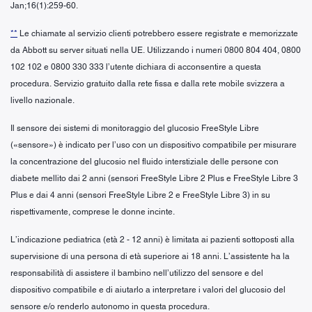
Jan;16(1):259-60.
**
Le chiamate al servizio clienti potrebbero essere registrate e memorizzate
da Abbott su server situati nella UE. Utilizzando i numeri 0800 804 404, 0800
102 102 e 0800 330 333 l’utente dichiara di acconsentire a questa
procedura. Servizio gratuito dalla rete fissa e dalla rete mobile svizzera a
livello nazionale.
Il sensore dei sistemi di monitoraggio del glucosio FreeStyle Libre
(«sensore») è indicato per l’uso con un dispositivo compatibile per misurare
la concentrazione del glucosio nel fluido interstiziale delle persone con
diabete mellito dai 2 anni (sensori FreeStyle Libre 2 Plus e FreeStyle Libre 3
Plus e dai 4 anni (sensori FreeStyle Libre 2 e FreeStyle Libre 3) in su
rispettivamente, comprese le donne incinte.
L’indicazione pediatrica (età 2 - 12 anni) è limitata ai pazienti sottoposti alla
supervisione di una persona di età superiore ai 18 anni. L’assistente ha la
responsabilità di assistere il bambino nell’utilizzo del sensore e del
dispositivo compatibile e di aiutarlo a interpretare i valori del glucosio del
sensore e/o renderlo autonomo in questa procedura.