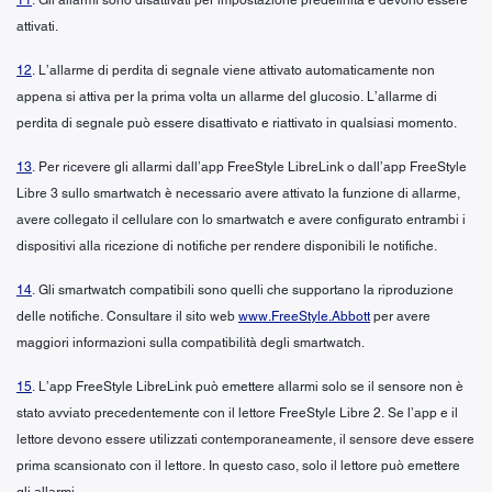
attivati.
12
. L’allarme di perdita di segnale viene attivato automaticamente non
appena si attiva per la prima volta un allarme del glucosio. L’allarme di
perdita di segnale può essere disattivato e riattivato in qualsiasi momento.
13
. Per ricevere gli allarmi dall’app FreeStyle LibreLink o dall’app FreeStyle
Libre 3 sullo smartwatch è necessario avere attivato la funzione di allarme,
avere collegato il cellulare con lo smartwatch e avere configurato entrambi i
dispositivi alla ricezione di notifiche per rendere disponibili le notifiche.
14
. Gli smartwatch compatibili sono quelli che supportano la riproduzione
delle notifiche. Consultare il sito web
www.FreeStyle.Abbott
per avere
maggiori informazioni sulla compatibilità degli smartwatch.
15
. L’app FreeStyle LibreLink può emettere allarmi solo se il sensore non è
stato avviato precedentemente con il lettore FreeStyle Libre 2. Se l’app e il
lettore devono essere utilizzati contemporaneamente, il sensore deve essere
prima scansionato con il lettore. In questo caso, solo il lettore può emettere
gli allarmi.