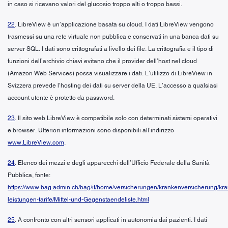
in caso si ricevano valori del glucosio troppo alti o troppo bassi.
22
. LibreView è un’applicazione basata su cloud. I dati LibreView vengono
trasmessi su una rete virtuale non pubblica e conservati in una banca dati su
server SQL. I dati sono crittografati a livello dei file. La crittografia e il tipo di
funzioni dell’archivio chiavi evitano che il provider dell’host nel cloud
(Amazon Web Services) possa visualizzare i dati. L’utilizzo di LibreView in
Svizzera prevede l’hosting dei dati su server della UE. L’accesso a qualsiasi
account utente è protetto da password.
23
. Il sito web LibreView è compatibile solo con determinati sistemi operativi
e browser. Ulteriori informazioni sono disponibili all’indirizzo
www.LibreView.com
.
24
. Elenco dei mezzi e degli apparecchi dell’Ufficio Federale della Sanità
Pubblica, fonte:
https://www.bag.admin.ch/bag/it/home/versicherungen/krankenversicherung/kr
leistungen-tarife/Mittel-und-Gegenstaendeliste.html
25
. A confronto con altri sensori applicati in autonomia dai pazienti. I dati