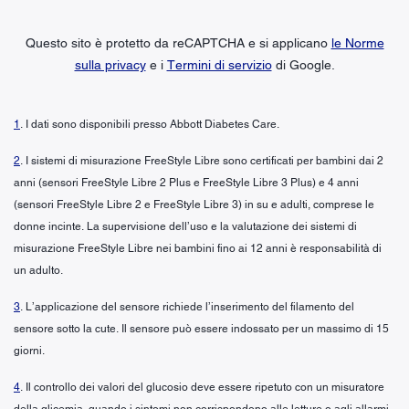
Questo sito è protetto da reCAPTCHA e si applicano
le Norme
sulla privacy
e i
Termini di servizio
di Google.
1
. I dati sono disponibili presso Abbott Diabetes Care.
2
. I sistemi di misurazione FreeStyle Libre sono certificati per bambini dai 2
anni (sensori FreeStyle Libre 2 Plus e FreeStyle Libre 3 Plus) e 4 anni
(sensori FreeStyle Libre 2 e FreeStyle Libre 3) in su e adulti, comprese le
donne incinte. La supervisione dell’uso e la valutazione dei sistemi di
misurazione FreeStyle Libre nei bambini fino ai 12 anni è responsabilità di
un adulto.
3
. L’applicazione del sensore richiede l’inserimento del filamento del
sensore sotto la cute. Il sensore può essere indossato per un massimo di 15
giorni.
4
. Il controllo dei valori del glucosio deve essere ripetuto con un misuratore
della glicemia, quando i sintomi non corrispondono alle letture o agli allarmi