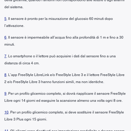
del sistema.
5
. Il sensore è pronto per la misurazione del glucosio 60 minuti dopo
l’attivazione.
6
. Il sensore è impermeabile all’acqua fino alla profondità di 1 m e fino a 30
minuti.
7
. Lo smartphone o il lettore può acquisire i dati dal sensore fino a una
distanza di circa 4 cm.
8
. L’app FreeStyle LibreLink e/o FreeStyle Libre 3 e il lettore FreeStyle Libre
2 e/o FreeStyle Libre 3 hanno funzioni simili, ma non identiche.
9
. Per un profilo glicemico completo, si dovrà riapplicare il sensore FreeStyle
Libre ogni 14 giorni ed eseguire la scansione almeno una volta ogni 8 ore.
10
. Per un profilo glicemico completo, si deve sostituire il sensore FreeStyle
Libre 3 Plus ogni 15 giorni.
11
. Gli allarmi sono disattivati per impostazione predefinita e devono essere