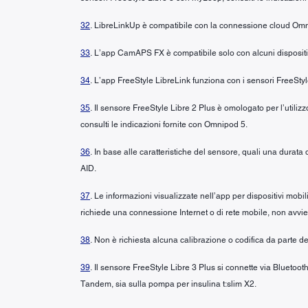
32
. LibreLinkUp è compatibile con la connessione cloud Om
33
. L’app CamAPS FX è compatibile solo con alcuni dispositivi 
34
. L’app FreeStyle LibreLink funziona con i sensori FreeSt
35
. Il sensore FreeStyle Libre 2 Plus è omologato per l’utili
consulti le indicazioni fornite con Omnipod 5.
36
. In base alle caratteristiche del sensore, quali una durat
AID.
37
. Le informazioni visualizzate nell’app per dispositivi mobi
richiede una connessione Internet o di rete mobile, non avvie
38
. Non è richiesta alcuna calibrazione o codifica da parte de
39
. Il sensore FreeStyle Libre 3 Plus si connette via Bluetoot
Tandem, sia sulla pompa per insulina t:slim X2.