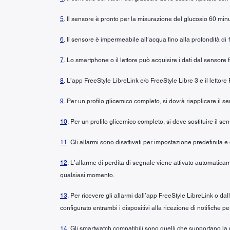
5
. Il sensore è pronto per la misurazione del glucosio 60 minu
6
. Il sensore è impermeabile all’acqua fino alla profondità di 
7
. Lo smartphone o il lettore può acquisire i dati dal sensore 
8
. L’app FreeStyle LibreLink e/o FreeStyle Libre 3 e il lettor
9
. Per un profilo glicemico completo, si dovrà riapplicare il
10
. Per un profilo glicemico completo, si deve sostituire il se
11
. Gli allarmi sono disattivati per impostazione predefinita e
12
. L’allarme di perdita di segnale viene attivato automaticam
qualsiasi momento.
13
. Per ricevere gli allarmi dall’app FreeStyle LibreLink o da
configurato entrambi i dispositivi alla ricezione di notifiche pe
14
. Gli smartwatch compatibili sono quelli che supportano la 