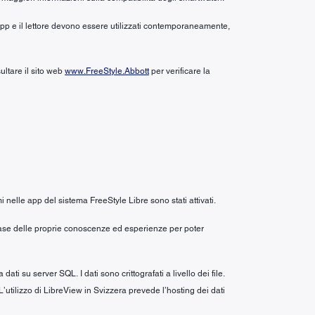
’app e il lettore devono essere utilizzati contemporaneamente,
ultare il sito web
www.FreeStyle.Abbott
per verificare la
i nelle app del sistema FreeStyle Libre sono stati attivati.
a base delle proprie conoscenze ed esperienze per poter
i su server SQL. I dati sono crittografati a livello dei file.
 L’utilizzo di LibreView in Svizzera prevede l’hosting dei dati