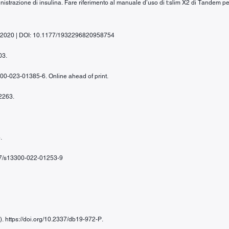
inistrazione di insulina. Fare riferimento al manuale d’uso di t:slim X2 di Tandem p
gy, 2020 | DOI: 10.1177/1932296820958754
03.
300-023-01385-6. Online ahead of print.
-2263.
.
1007/s13300-022-01253-9
). https://doi.org/10.2337/db19-972-P.