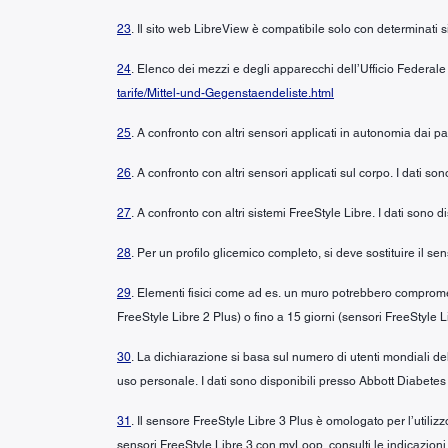
23
. Il sito web LibreView è compatibile solo con determinati si
24
. Elenco dei mezzi e degli apparecchi dell’Ufficio Federale
tarife/Mittel-und-Gegenstaendeliste.html
25
. A confronto con altri sensori applicati in autonomia dai p
26
. A confronto con altri sensori applicati sul corpo. I dati s
27
. A confronto con altri sistemi FreeStyle Libre. I dati sono
28
. Per un profilo glicemico completo, si deve sostituire il 
29
. Elementi fisici come ad es. un muro potrebbero compromett
FreeStyle Libre 2 Plus) o fino a 15 giorni (sensori FreeStyle L
30
. La dichiarazione si basa sul numero di utenti mondiali del
uso personale. I dati sono disponibili presso Abbott Diabetes
31
. Il sensore FreeStyle Libre 3 Plus è omologato per l’util
sensori FreeStyle Libre 3 con myLoop, consulti le indicazion