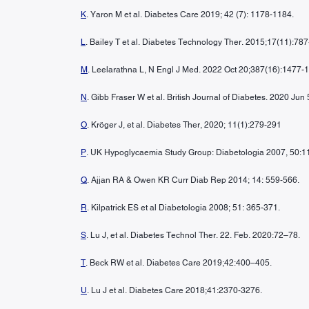
K
. Yaron M et al. Diabetes Care 2019; 42 (7): 1178-1184.
L
. Bailey T et al. Diabetes Technology Ther. 2015;17(11):787
M
. Leelarathna L, N Engl J Med. 2022 Oct 20;387(16):1477-
N
. Gibb Fraser W et al. British Journal of Diabetes. 2020 Jun
O
. Kröger J, et al. Diabetes Ther, 2020; 11(1):279-291
P
. UK Hypoglycaemia Study Group: Diabetologia 2007, 50:
Q
. Ajjan RA & Owen KR Curr Diab Rep 2014; 14: 559-566.
R
. Kilpatrick ES et al Diabetologia 2008; 51: 365-371.
S
. Lu J, et al. Diabetes Technol Ther. 22. Feb. 2020:72–78.
T
. Beck RW et al. Diabetes Care 2019;42:400–405.
U
. Lu J et al. Diabetes Care 2018;41:2370-3276.