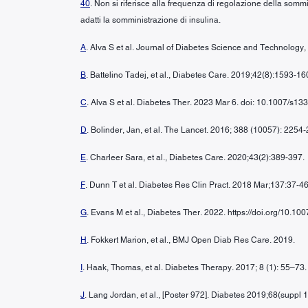
40
. Non si riferisce alla frequenza di regolazione della somm
adatti la somministrazione di insulina.
A
. Alva S et al. Journal of Diabetes Science and Technolo
B
. Battelino Tadej, et al., Diabetes Care. 2019;42(8):1593-16
C
. Alva S et al. Diabetes Ther. 2023 Mar 6. doi: 10.1007/s13
D
. Bolinder, Jan, et al. The Lancet. 2016; 388 (10057): 2254
E
. Charleer Sara, et al., Diabetes Care. 2020;43(2):389-397.
F
. Dunn T et al. Diabetes Res Clin Pract. 2018 Mar;137:37-46
G
. Evans M et al., Diabetes Ther. 2022. https://doi.org/10.
H
. Fokkert Marion, et al., BMJ Open Diab Res Care. 2019.
I
. Haak, Thomas, et al. Diabetes Therapy. 2017; 8 (1): 55–73.
J
. Lang Jordan, et al., [Poster 972]. Diabetes 2019;68(suppl 1