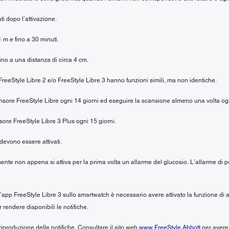
ti dopo l’attivazione.
1 m e fino a 30 minuti.
fino a una distanza di circa 4 cm.
e FreeStyle Libre 2 e/o FreeStyle Libre 3 hanno funzioni simili, ma non identiche.
 sensore FreeStyle Libre ogni 14 giorni ed eseguire la scansione almeno una volta og
nsore FreeStyle Libre 3 Plus ogni 15 giorni.
 devono essere attivati.
ente non appena si attiva per la prima volta un allarme del glucosio. L’allarme di pe
ll’app FreeStyle Libre 3 sullo smartwatch è necessario avere attivato la funzione di 
r rendere disponibili le notifiche.
riproduzione delle notifiche. Consultare il sito web
www.FreeStyle.Abbott
per avere 