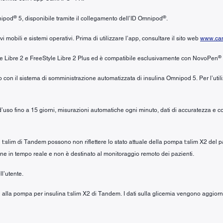
®
®
nipod
5, disponibile tramite il collegamento dell’ID Omnipod
.
mobili e sistemi operativi. Prima di utilizzare l’app, consultare il sito web
www.cam
®
yle Libre 2 e FreeStyle Libre 2 Plus ed è compatibile esclusivamente con NovoPen
zzo con il sistema di somministrazione automatizzata di insulina Omnipod 5. Per l’ut
a d’uso fino a 15 giorni, misurazioni automatiche ogni minuto, dati di accuratezza e 
li t:slim di Tandem possono non riflettere lo stato attuale della pompa t:slim X2 del
ne in tempo reale e non è destinato al monitoraggio remoto dei pazienti.
ll’utente.
h alla pompa per insulina t:slim X2 di Tandem. I dati sulla glicemia vengono aggiornat