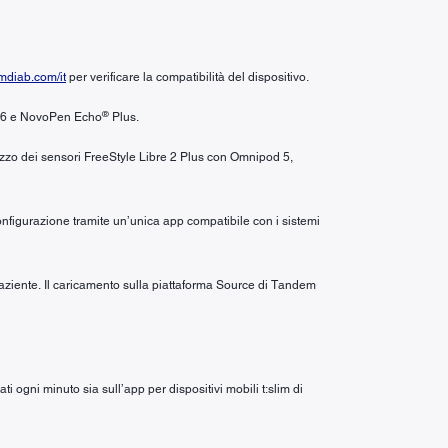
diab.com/it
per verificare la compatibilità del dispositivo.
®
6 e NovoPen Echo
Plus.
ilizzo dei sensori FreeStyle Libre 2 Plus con Omnipod 5,
configurazione tramite un’unica app compatibile con i sistemi
 paziente. Il caricamento sulla piattaforma Source di Tandem
i ogni minuto sia sull’app per dispositivi mobili t:slim di