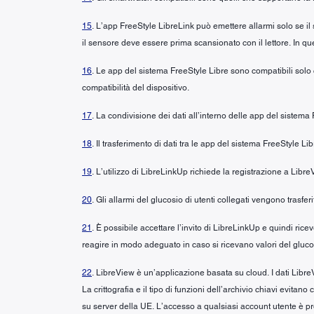
15
. L’app FreeStyle LibreLink può emettere allarmi solo se il
il sensore deve essere prima scansionato con il lettore. In ques
16
. Le app del sistema FreeStyle Libre sono compatibili solo co
compatibilità del dispositivo.
17
. La condivisione dei dati all’interno delle app del sistema
18
. Il trasferimento di dati tra le app del sistema FreeStyle L
19
. L’utilizzo di LibreLinkUp richiede la registrazione a Libre
20
. Gli allarmi del glucosio di utenti collegati vengono trasfe
21
. È possibile accettare l’invito di LibreLinkUp e quindi ri
reagire in modo adeguato in caso si ricevano valori del glucos
22
. LibreView è un’applicazione basata su cloud. I dati LibreV
La crittografia e il tipo di funzioni dell’archivio chiavi evita
su server della UE. L’accesso a qualsiasi account utente è p