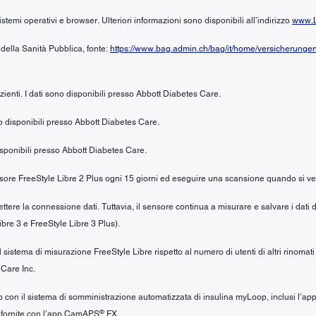
stemi operativi e browser. Ulteriori informazioni sono disponibili all’indirizzo
www.L
 della Sanità Pubblica, fonte:
https://www.bag.admin.ch/bag/it/home/versicherunge
azienti. I dati sono disponibili presso Abbott Diabetes Care.
ono disponibili presso Abbott Diabetes Care.
 disponibili presso Abbott Diabetes Care.
sensore FreeStyle Libre 2 Plus ogni 15 giorni ed eseguire una scansione quando si ver
ere la connessione dati. Tuttavia, il sensore continua a misurare e salvare i dati d
ibre 3 e FreeStyle Libre 3 Plus).
 sistema di misurazione FreeStyle Libre rispetto al numero di utenti di altri rinomat
 Care Inc.
izzo con il sistema di somministrazione automatizzata di insulina myLoop, inclusi l
®
i fornite con l’app CamAPS
FX.