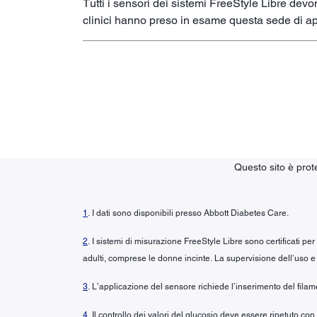
Tutti i sensori dei sistemi FreeStyle Libre devo
clinici hanno preso in esame questa sede di ap
Questo sito è pro
1
. I dati sono disponibili presso Abbott Diabetes Care.
2
. I sistemi di misurazione FreeStyle Libre sono certificati pe
adulti, comprese le donne incinte. La supervisione dell’uso e 
3
. L’applicazione del sensore richiede l’inserimento del fila
4
. Il controllo dei valori del glucosio deve essere ripetuto co