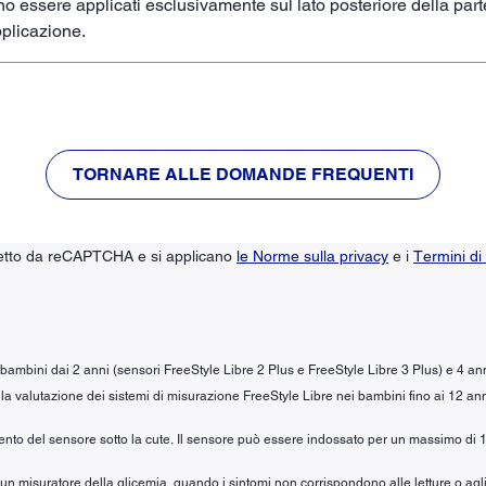
no essere applicati esclusivamente sul lato posteriore della part
plicazione.
TORNARE ALLE DOMANDE FREQUENTI
tetto da reCAPTCHA e si applicano
le Norme sulla privacy
e i
Termini di 
r bambini dai 2 anni (sensori FreeStyle Libre 2 Plus e FreeStyle Libre 3 Plus) e 4 an
la valutazione dei sistemi di misurazione FreeStyle Libre nei bambini fino ai 12 ann
mento del sensore sotto la cute. Il sensore può essere indossato per un massimo di 1
n un misuratore della glicemia, quando i sintomi non corrispondono alle letture o agli