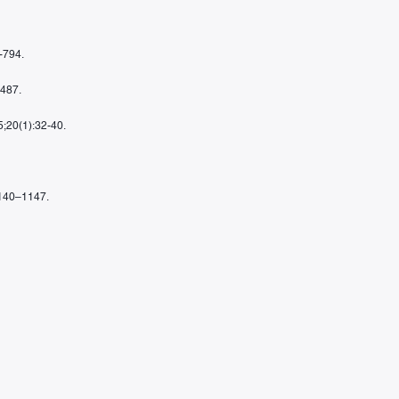
-794.
1487.
 5;20(1):32-40.
1140–1147.