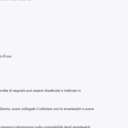
ni 8 ore.
rdita di segnale può essere disattivato e riattivato in
allarme, avere collegato il cellulare con lo smartwatch e avere
maggiori informazioni sulla compatibilità degli smartwatch.