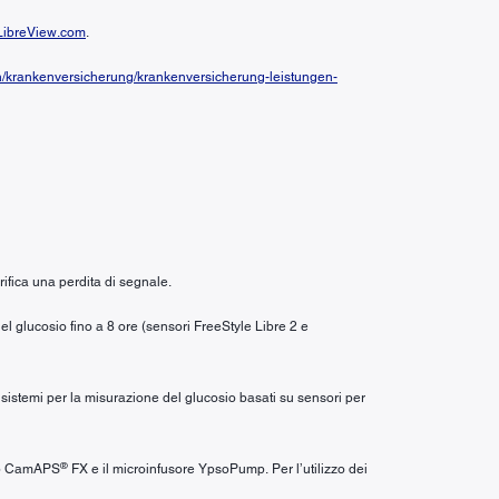
ibreView.com
.
n/krankenversicherung/krankenversicherung-leistungen-
ifica una perdita di segnale.
el glucosio fino a 8 ore (sensori FreeStyle Libre 2 e
i sistemi per la misurazione del glucosio basati su sensori per
®
’app CamAPS
FX e il microinfusore YpsoPump. Per l’utilizzo dei