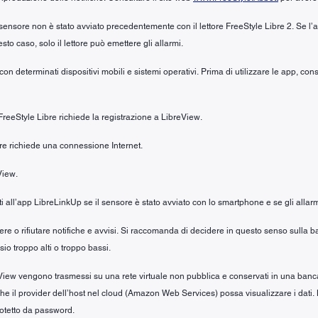
 sensore non è stato avviato precedentemente con il lettore FreeStyle Libre 2. Se l
to caso, solo il lettore può emettere gli allarmi.
n determinati dispositivi mobili e sistemi operativi. Prima di utilizzare le app, cons
 FreeStyle Libre richiede la registrazione a LibreView.
ibre richiede una connessione Internet.
View.
riti all’app LibreLinkUp se il sensore è stato avviato con lo smartphone e se gli allarm
cevere o rifiutare notifiche e avvisi. Si raccomanda di decidere in questo senso sull
io troppo alti o troppo bassi.
iew vengono trasmessi su una rete virtuale non pubblica e conservati in una banca dat
no che il provider dell’host nel cloud (Amazon Web Services) possa visualizzare i dati.
rotetto da password.