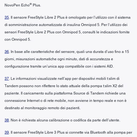
®
NovoPen Echo
Plus.
35
. Il sensore FreeStyle Libre 2 Plus è omologato per l’utilizzo con il sistema
di somministrazione automatizzata di insulina Omnipod 5. Per l’utilizzo dei
sensori FreeStyle Libre 2 Plus con Omnipod 5, consulti le indicazioni fornite
con Omnipod 5.
36
. In base alle caratteristiche del sensore, quali una durata d’uso fino a 15
giorni, misurazioni automatiche ogni minuto, dati di accuratezza e
configurazione tramite un’unica app compatibile con i sistemi AID.
37
. Le informazioni visualizzate nell’app per dispositivi mobili t:slim di
Tandem possono non riflettere lo stato attuale della pompa t:slim X2 del
paziente. Il caricamento sulla piattaforma Source di Tandem richiede una
connessione Internet o di rete mobile, non avviene in tempo reale e non è
destinato al monitoraggio remoto dei pazienti.
38
. Non è richiesta alcuna calibrazione o codifica da parte dell’utente.
39
. Il sensore FreeStyle Libre 3 Plus si connette via Bluetooth alla pompa per