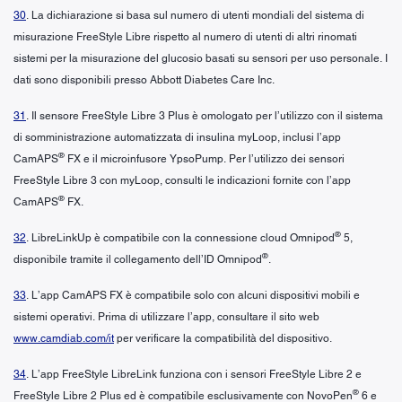
30
. La dichiarazione si basa sul numero di utenti mondiali del sistema di
misurazione FreeStyle Libre rispetto al numero di utenti di altri rinomati
sistemi per la misurazione del glucosio basati su sensori per uso personale. I
dati sono disponibili presso Abbott Diabetes Care Inc.
31
. Il sensore FreeStyle Libre 3 Plus è omologato per l’utilizzo con il sistema
di somministrazione automatizzata di insulina myLoop, inclusi l’app
®
CamAPS
FX e il microinfusore YpsoPump. Per l’utilizzo dei sensori
FreeStyle Libre 3 con myLoop, consulti le indicazioni fornite con l’app
®
CamAPS
FX.
®
32
. LibreLinkUp è compatibile con la connessione cloud Omnipod
5,
®
disponibile tramite il collegamento dell’ID Omnipod
.
33
. L’app CamAPS FX è compatibile solo con alcuni dispositivi mobili e
sistemi operativi. Prima di utilizzare l’app, consultare il sito web
www.camdiab.com/it
per verificare la compatibilità del dispositivo.
34
. L’app FreeStyle LibreLink funziona con i sensori FreeStyle Libre 2 e
®
FreeStyle Libre 2 Plus ed è compatibile esclusivamente con NovoPen
6 e