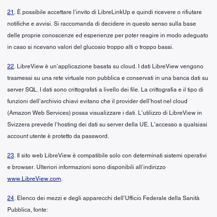
21
. È possibile accettare l’invito di LibreLinkUp e quindi ricevere o rifiutare
notifiche e avvisi. Si raccomanda di decidere in questo senso sulla base
delle proprie conoscenze ed esperienze per poter reagire in modo adeguato
in caso si ricevano valori del glucosio troppo alti o troppo bassi.
22
. LibreView è un’applicazione basata su cloud. I dati LibreView vengono
trasmessi su una rete virtuale non pubblica e conservati in una banca dati su
server SQL. I dati sono crittografati a livello dei file. La crittografia e il tipo di
funzioni dell’archivio chiavi evitano che il provider dell’host nel cloud
(Amazon Web Services) possa visualizzare i dati. L’utilizzo di LibreView in
Svizzera prevede l’hosting dei dati su server della UE. L’accesso a qualsiasi
account utente è protetto da password.
23
. Il sito web LibreView è compatibile solo con determinati sistemi operativi
e browser. Ulteriori informazioni sono disponibili all’indirizzo
www.LibreView.com
.
24
. Elenco dei mezzi e degli apparecchi dell’Ufficio Federale della Sanità
Pubblica, fonte: