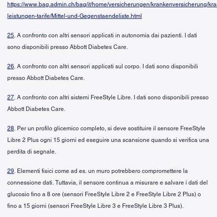
https://www.bag.admin.ch/bag/it/home/versicherungen/krankenversicherung/kr
leistungen-tarife/Mittel-und-Gegenstaendeliste.html
25
. A confronto con altri sensori applicati in autonomia dai pazienti. I dati
sono disponibili presso Abbott Diabetes Care.
26
. A confronto con altri sensori applicati sul corpo. I dati sono disponibili
presso Abbott Diabetes Care.
27
. A confronto con altri sistemi FreeStyle Libre. I dati sono disponibili presso
Abbott Diabetes Care.
28
. Per un profilo glicemico completo, si deve sostituire il sensore FreeStyle
Libre 2 Plus ogni 15 giorni ed eseguire una scansione quando si verifica una
perdita di segnale.
29
. Elementi fisici come ad es. un muro potrebbero compromettere la
connessione dati. Tuttavia, il sensore continua a misurare e salvare i dati del
glucosio fino a 8 ore (sensori FreeStyle Libre 2 e FreeStyle Libre 2 Plus) o
fino a 15 giorni (sensori FreeStyle Libre 3 e FreeStyle Libre 3 Plus).