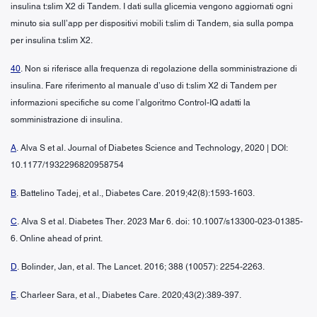
insulina t:slim X2 di Tandem. I dati sulla glicemia vengono aggiornati ogni
minuto sia sull’app per dispositivi mobili t:slim di Tandem, sia sulla pompa
per insulina t:slim X2.
40
. Non si riferisce alla frequenza di regolazione della somministrazione di
insulina. Fare riferimento al manuale d’uso di t:slim X2 di Tandem per
informazioni specifiche su come l’algoritmo Control-IQ adatti la
somministrazione di insulina.
A
. Alva S et al. Journal of Diabetes Science and Technology, 2020 | DOI:
10.1177/1932296820958754
B
. Battelino Tadej, et al., Diabetes Care. 2019;42(8):1593-1603.
C
. Alva S et al. Diabetes Ther. 2023 Mar 6. doi: 10.1007/s13300-023-01385-
6. Online ahead of print.
D
. Bolinder, Jan, et al. The Lancet. 2016; 388 (10057): 2254-2263.
E
. Charleer Sara, et al., Diabetes Care. 2020;43(2):389-397.