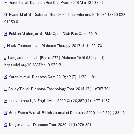
F
. Dunn T et al. Diabetes Res Clin Pract. 2018 Mar;137:37-46.
G
. Evans M et al., Diabetes Ther. 2022. https://doi.org/10.1007/s13300-022-
01253-9
H
. Fokkert Marion, et al., BMJ Open Diab Res Care. 2019.
I
. Haak, Thomas, et al. Diabetes Therapy. 2017; 8 (1): 55–73.
J
. Lang Jordan, et al., [Poster 972]. Diabetes 2019;68(suppl 1).
https://doi.org/10.2337/db19-972-P.
K
. Yaron M et al. Diabetes Care 2019; 42 (7): 1178-1184.
L
. Bailey T et al. Diabetes Technology Ther. 2015;17(11):787-794.
M
. Leelarathna L, N Engl J Med. 2022 Oct 20;387(16):1477-1487.
N
. Gibb Fraser W et al. British Journal of Diabetes. 2020 Jun 5;20(1):32-40.
O
. Kröger J, et al. Diabetes Ther, 2020; 11(1):279-291