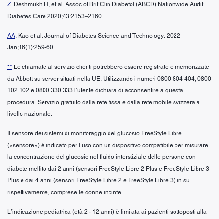
Z
. Deshmukh H, et al. Assoc of Brit Clin Diabetol (ABCD) Nationwide Audit.
Diabetes Care 2020;43:2153–2160.
AA
. Kao et al. Journal of Diabetes Science and Technology. 2022
Jan;16(1):259-60.
**
Le chiamate al servizio clienti potrebbero essere registrate e memorizzate
da Abbott su server situati nella UE. Utilizzando i numeri 0800 804 404, 0800
102 102 e 0800 330 333 l’utente dichiara di acconsentire a questa
procedura. Servizio gratuito dalla rete fissa e dalla rete mobile svizzera a
livello nazionale.
Il sensore dei sistemi di monitoraggio del glucosio FreeStyle Libre
(«sensore») è indicato per l’uso con un dispositivo compatibile per misurare
la concentrazione del glucosio nel fluido interstiziale delle persone con
diabete mellito dai 2 anni (sensori FreeStyle Libre 2 Plus e FreeStyle Libre 3
Plus e dai 4 anni (sensori FreeStyle Libre 2 e FreeStyle Libre 3) in su
rispettivamente, comprese le donne incinte.
L’indicazione pediatrica (età 2 - 12 anni) è limitata ai pazienti sottoposti alla