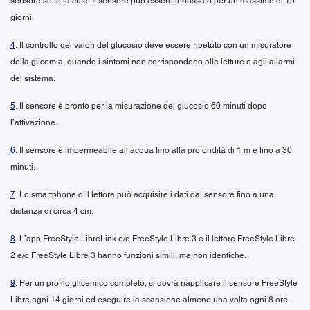
sensore sotto la cute. Il sensore può essere indossato per un massimo di 15
giorni.
4
. Il controllo dei valori del glucosio deve essere ripetuto con un misuratore
della glicemia, quando i sintomi non corrispondono alle letture o agli allarmi
del sistema.
5
. Il sensore è pronto per la misurazione del glucosio 60 minuti dopo
l’attivazione.
6
. Il sensore è impermeabile all’acqua fino alla profondità di 1 m e fino a 30
minuti.
7
. Lo smartphone o il lettore può acquisire i dati dal sensore fino a una
distanza di circa 4 cm.
8
. L’app FreeStyle LibreLink e/o FreeStyle Libre 3 e il lettore FreeStyle Libre
2 e/o FreeStyle Libre 3 hanno funzioni simili, ma non identiche.
9
. Per un profilo glicemico completo, si dovrà riapplicare il sensore FreeStyle
Libre ogni 14 giorni ed eseguire la scansione almeno una volta ogni 8 ore.