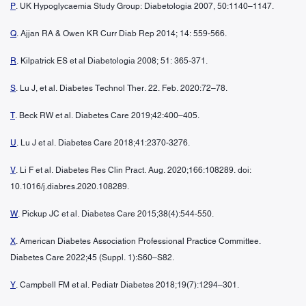
P
. UK Hypoglycaemia Study Group: Diabetologia 2007, 50:1140–1147.
Q
. Ajjan RA & Owen KR Curr Diab Rep 2014; 14: 559-566.
R
. Kilpatrick ES et al Diabetologia 2008; 51: 365-371.
S
. Lu J, et al. Diabetes Technol Ther. 22. Feb. 2020:72–78.
T
. Beck RW et al. Diabetes Care 2019;42:400–405.
U
. Lu J et al. Diabetes Care 2018;41:2370-3276.
V
. Li F et al. Diabetes Res Clin Pract. Aug. 2020;166:108289. doi:
10.1016/j.diabres.2020.108289.
W
. Pickup JC et al. Diabetes Care 2015;38(4):544-550.
X
. American Diabetes Association Professional Practice Committee.
Diabetes Care 2022;45 (Suppl. 1):S60–S82.
Y
. Campbell FM et al. Pediatr Diabetes 2018;19(7):1294–301.