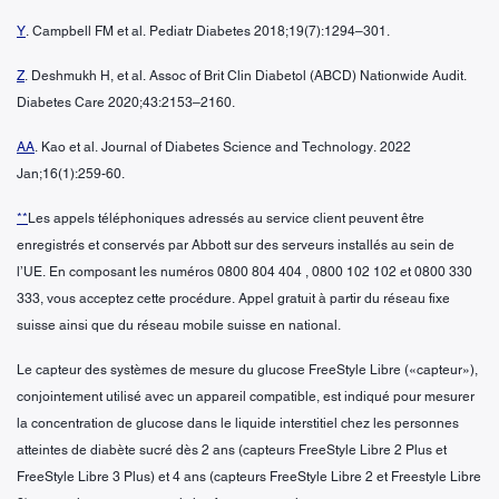
Y
. Campbell FM et al. Pediatr Diabetes 2018;19(7):1294–301.
Z
. Deshmukh H, et al. Assoc of Brit Clin Diabetol (ABCD) Nationwide Audit.
Diabetes Care 2020;43:2153–2160.
AA
. Kao et al. Journal of Diabetes Science and Technology. 2022
Jan;16(1):259-60.
**
Les appels téléphoniques adressés au service client peuvent être
enregistrés et conservés par Abbott sur des serveurs installés au sein de
l’UE. En composant les numéros 0800 804 404 , 0800 102 102 et 0800 330
333, vous acceptez cette procédure. Appel gratuit à partir du réseau fixe
suisse ainsi que du réseau mobile suisse en national.
Le capteur des systèmes de mesure du glucose FreeStyle Libre («capteur»),
conjointement utilisé avec un appareil compatible, est indiqué pour mesurer
la concentration de glucose dans le liquide interstitiel chez les personnes
atteintes de diabète sucré dès 2 ans (capteurs FreeStyle Libre 2 Plus et
FreeStyle Libre 3 Plus) et 4 ans (capteurs FreeStyle Libre 2 et Freestyle Libre