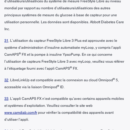
d’utilisateurs/utilisatrices du système de mesure FreeStyle Libre au niveau
mondial par rapport au nombre d’utilisateurs/utilisatrices des autres
principaux systèmes de mesure du glucose à base de capteur pour une
utilisation personnelle. Les données sont disponibles. Abbott Diabetes Care
Inc.
31
. L’utilisation du capteur FreeStyle Libre 3 Plus est approuvée avec le
système d’administration d’insuline automatisée myLoop, y compris l’appli
®
CamAPS
FX et la pompe à insuline YpsoPump. En ce qui concerne
l’utilisation de capteurs FreeStyle Libre 3 avec myLoop, veuillez vous référer
®
à l’étiquetage fourni avec l’appli CamAPS
FX.
®
32
. LibreLinkUp est compatible avec la connexion au cloud Omnipod
5,
®
accessible via la liaison Omnipod
ID.
33
. L’appli CamAPS FX n’est compatible qu’avec certains appareils mobiles
et systèmes d’exploitation. Veuillez consulter le site web
www.camdiab.com/fr
pour vérifier la compatibilité des appareils avant
d’utiliser l’appli.