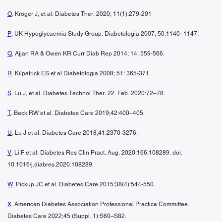
O
. Kröger J, et al. Diabetes Ther, 2020; 11(1):279-291
P
. UK Hypoglycaemia Study Group: Diabetologia 2007, 50:1140–1147.
Q
. Ajjan RA & Owen KR Curr Diab Rep 2014; 14: 559-566.
R
. Kilpatrick ES et al Diabetologia 2008; 51: 365-371.
S
. Lu J, et al. Diabetes Technol Ther. 22. Feb. 2020:72–78.
T
. Beck RW et al. Diabetes Care 2019;42:400–405.
U
. Lu J et al. Diabetes Care 2018;41:2370-3276.
V
. Li F et al. Diabetes Res Clin Pract. Aug. 2020;166:108289. doi:
10.1016/j.diabres.2020.108289.
W
. Pickup JC et al. Diabetes Care 2015;38(4):544-550.
X
. American Diabetes Association Professional Practice Committee.
Diabetes Care 2022;45 (Suppl. 1):S60–S82.