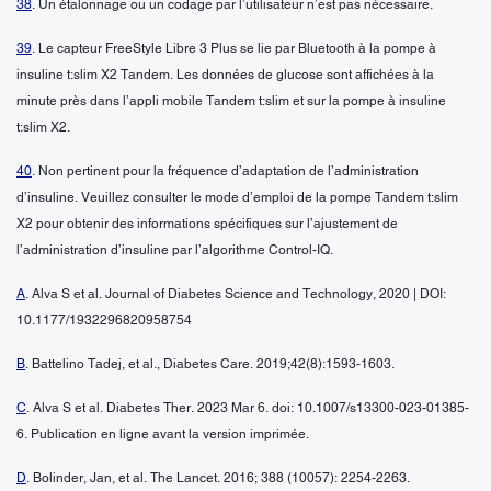
38
. Un étalonnage ou un codage par l’utilisateur n’est pas nécessaire.
39
. Le capteur FreeStyle Libre 3 Plus se lie par Bluetooth à la pompe à
insuline t:slim X2 Tandem. Les données de glucose sont affichées à la
minute près dans l’appli mobile Tandem t:slim et sur la pompe à insuline
t:slim X2.
40
. Non pertinent pour la fréquence d’adaptation de l’administration
d’insuline. Veuillez consulter le mode d’emploi de la pompe Tandem t:slim
X2 pour obtenir des informations spécifiques sur l’ajustement de
l’administration d’insuline par l’algorithme Control-IQ.
A
. Alva S et al. Journal of Diabetes Science and Technology, 2020 | DOI:
10.1177/1932296820958754
B
. Battelino Tadej, et al., Diabetes Care. 2019;42(8):1593-1603.
C
. Alva S et al. Diabetes Ther. 2023 Mar 6. doi: 10.1007/s13300-023-01385-
6. Publication en ligne avant la version imprimée.
D
. Bolinder, Jan, et al. The Lancet. 2016; 388 (10057): 2254-2263.