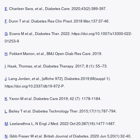
E
. Charleer Sara, et al., Diabetes Care. 2020;43(2):389-397.
F
. Dunn T et al. Diabetes Res Clin Pract. 2018 Mar;137:37-46.
G
. Evans M et al., Diabetes Ther. 2022. https://doi.org/10.1007/s13300-022-
01253-9
H
. Fokkert Marion, et al., BMJ Open Diab Res Care. 2019.
I
. Haak, Thomas, et al. Diabetes Therapy. 2017; 8 (1): 55–73.
J
. Lang Jordan, et al., [affiche 972]. Diabetes 2019;68(suppl 1).
https://doi.org/10.2337/db19-972-P.
K
. Yaron M et al. Diabetes Care 2019; 42 (7): 1178-1184.
L
. Bailey T et al. Diabetes Technology Ther. 2015;17(11):787-794.
M
. Leelarathna L, N Engl J Med. 2022 Oct 20;387(16):1477-1487.
N
. Gibb Fraser W et al. British Journal of Diabetes. 2020 Jun 5;20(1):32-40.