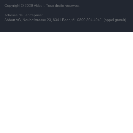
Copyright © 2026 Abbott. Tous droits réservés.
Adresse de l’entreprise:
Abbott AG, Neuhofstrasse 23, 6341 Baar, tél. 0800 804 404** (appel gratuit)