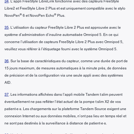
34
. L’appli FreeStyle LibreLink fonctionne avec des capteurs FreeStyle
Libre2 et FreeStyle Libre 2 Plus et est uniquement compatible avec le stylo
®
®
NovoPen
6 et NovoPen Echo
Plus.
35
. L’utilisation du capteur FreeStyle Libre 2 Plus est approuvée avec le
système d’administration d’insuline automatisée Omnipod 5. En ce qui
concerne l’utilisation de capteurs FreeStyle Libre 2 Plus avec Omnipod 5,
veuillez vous référer à l’étiquetage fourni avec le système Omnipod 5.
36
. Sur la base de caractéristiques du capteur, comme une durée de port de
15 jours maximum, de mesures automatiques à la minute près, de données
de précision et de la configuration via une seule appli avec des systèmes
AID.
37
. Les informations affichées dans l’appli mobile Tandem t:slim peuvent
éventuellement ne pas refléter l’état actuel de la pompe t:slim X2 de vos
patient·e·s. Les chargements sur la plateforme Tandem Source exigent une
connexion Internet ou aux données mobiles, n’ont pas lieu en temps réel et
ne sont pas destinés à la surveillance à distance de patient·e·s.