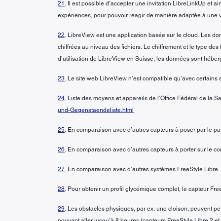
21
. Il est possible d’accepter une invitation LibreLinkUp et a
expériences, pour pouvoir réagir de manière adaptée à une v
22
. LibreView est une application basée sur le cloud. Les 
chiffrées au niveau des fichiers. Le chiffrement et le type 
d’utilisation de LibreView en Suisse, les données sont héberg
23
. Le site web LibreView n’est compatible qu’avec certains 
24
. Liste des moyens et appareils de l’Office Fédéral de la 
und-Gegenstaendeliste.html
25
. En comparaison avec d’autres capteurs à poser par le pa
26
. En comparaison avec d’autres capteurs à porter sur le c
27
. En comparaison avec d’autres systèmes FreeStyle Libre.
28
. Pour obtenir un profil glycémique complet, le capteur Fre
29
. Les obstacles physiques, par ex. une cloison, peuvent p
pouvant aller jusqu’à 8 heures (capteurs FreeStyle Libre 2 et 