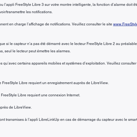
 l’appli FreeStyle Libre 3 sur votre montre intelligente, la fonction d’alarme doit être
ir/transmettre les notifications.
nent en charge l’affichage de notifications. Veuillez consulter le site
www.FreeStyle
e si le capteur n’a pas été démarré avec le lecteur FreeStyle Libre 2 au préalable. S
s, seul le lecteur peut émettre les alarmes.
s qu’avec certains appareils mobiles et systèmes d’exploitation. Veuillez consulter
 FreeStyle Libre requiert un enregistrement auprès de LibreView.
FreeStyle Libre requiert une connexion Internet.
auprès de LibreView.
·s sont transmises à l’appli LibreLinkUp en cas de démarrage du capteur avec le sma