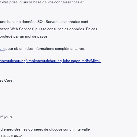
it être prise ici sur la base de vos connaissances et
ans une base de données SQL Server. Les données sont
 (Amazon Web Services) puisse consulter les données. En cas
t protégé par un mot de passe.
com
pour obtenir des informations complémentaires.
nversicherung/krankenversicherung-leistungen-tarife/Mittel-
es Care.
15 jours.
d’enregistrer les données de glucose sur un intervalle
 Libre 3 Plus).