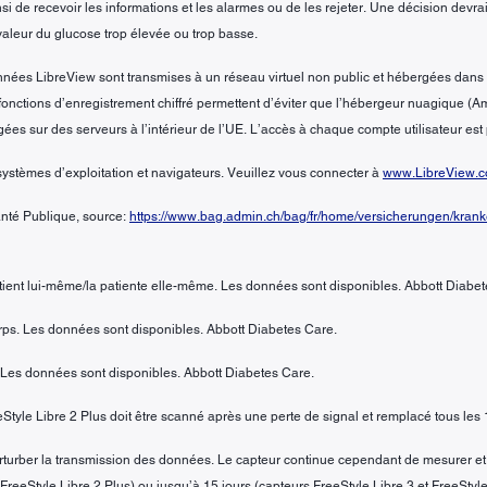
insi de recevoir les informations et les alarmes ou de les rejeter. Une décision devra
aleur du glucose trop élevée ou trop basse.
données LibreView sont transmises à un réseau virtuel non public et hébergées d
des fonctions d’enregistrement chiffré permettent d’éviter que l’hébergeur nuagique
ées sur des serveurs à l’intérieur de l’UE. L’accès à chaque compte utilisateur es
systèmes d’exploitation et navigateurs. Veuillez vous connecter à
www.LibreView.
Santé Publique, source:
https://www.bag.admin.ch/bag/fr/home/versicherungen/kranke
tient lui-même/la patiente elle-même. Les données sont disponibles. Abbott Diabet
orps. Les données sont disponibles. Abbott Diabetes Care.
 Les données sont disponibles. Abbott Diabetes Care.
eStyle Libre 2 Plus doit être scanné après une perte de signal et remplacé tous les 
erturber la transmission des données. Le capteur continue cependant de mesurer et 
FreeStyle Libre 2 Plus) ou jusqu’à 15 jours (capteurs FreeStyle Libre 3 et FreeStyle