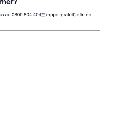
rner?
sse au 0800 804 404
**
(appel gratuit) afin de