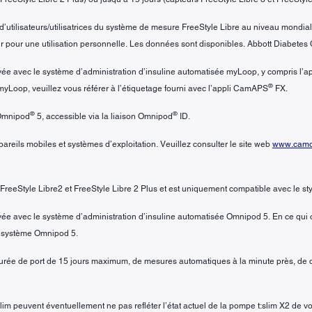
’utilisateurs/utilisatrices du système de mesure FreeStyle Libre au niveau mondial p
pour une utilisation personnelle. Les données sont disponibles. Abbott Diabetes 
rouvée avec le système d’administration d’insuline automatisée myLoop, y compris l
®
 myLoop, veuillez vous référer à l’étiquetage fourni avec l’appli CamAPS
FX.
®
®
 Omnipod
5, accessible via la liaison Omnipod
ID.
reils mobiles et systèmes d’exploitation. Veuillez consulter le site web
www.camdi
 FreeStyle Libre2 et FreeStyle Libre 2 Plus et est uniquement compatible avec le s
ouvée avec le système d’administration d’insuline automatisée Omnipod 5. En ce qui c
le système Omnipod 5.
urée de port de 15 jours maximum, de mesures automatiques à la minute près, de d
slim peuvent éventuellement ne pas refléter l’état actuel de la pompe t:slim X2 de 