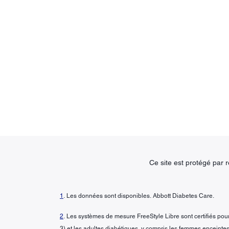
Ce site est protégé pa
1
. Les données sont disponibles. Abbott Diabetes Care.
2
. Les systèmes de mesure FreeStyle Libre sont certifiés pour 
3) et les adultes diabétiques, y compris les femmes enceintes.