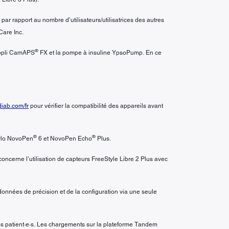
ar rapport au nombre d’utilisateurs/utilisatrices des autres
Care Inc.
®
’appli CamAPS
FX et la pompe à insuline YpsoPump. En ce
ab.com/fr
pour vérifier la compatibilité des appareils avant
®
®
tylo NovoPen
6 et NovoPen Echo
Plus.
oncerne l’utilisation de capteurs FreeStyle Libre 2 Plus avec
onnées de précision et de la configuration via une seule
vos patient·e·s. Les chargements sur la plateforme Tandem