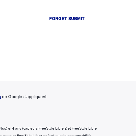
FORGET SUBMIT
n
de Google s'appliquent.
Plus) et 4 ans (capteurs FreeStyle Libre 2 et FreeStyle Libre
 de mesure FreeStyle Libre se font sous la responsabilité