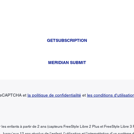
GETSUBSCRIPTION
MERIDIAN SUBMIT
r reCAPTCHA et
la politique de confidentialité
et
les conditions d'utilisatio
les enfants à partir de 2 ans (capteurs FreeStyle Libre 2 Plus et FreeStyle Libre 3 
 Jusqu’aux 12 ans révolus de l’enfant, l’utilisation et l’interprétation d’un système