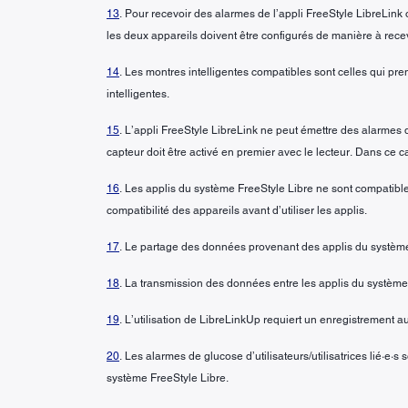
13
. Pour recevoir des alarmes de l’appli FreeStyle LibreLink ou
les deux appareils doivent être configurés de manière à recevo
14
. Les montres intelligentes compatibles sont celles qui pren
intelligentes.
15
. L’appli FreeStyle LibreLink ne peut émettre des alarmes qu
capteur doit être activé en premier avec le lecteur. Dans ce ca
16
. Les applis du système FreeStyle Libre ne sont compatible
compatibilité des appareils avant d’utiliser les applis.
17
. Le partage des données provenant des applis du système
18
. La transmission des données entre les applis du système 
19
. L’utilisation de LibreLinkUp requiert un enregistrement 
20
. Les alarmes de glucose d’utilisateurs/utilisatrices lié·e
système FreeStyle Libre.