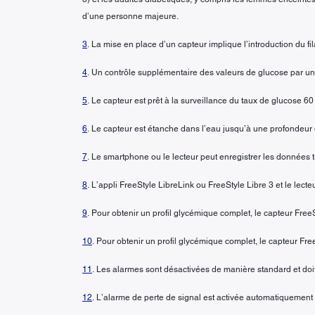
d’une personne majeure.
3
. La mise en place d’un capteur implique l’introduction du 
4
. Un contrôle supplémentaire des valeurs de glucose par 
5
. Le capteur est prêt à la surveillance du taux de glucose 60
6
. Le capteur est étanche dans l’eau jusqu’à une profondeu
7
. Le smartphone ou le lecteur peut enregistrer les données 
8
. L’appli FreeStyle LibreLink ou FreeStyle Libre 3 et le lect
9
. Pour obtenir un profil glycémique complet, le capteur FreeS
10
. Pour obtenir un profil glycémique complet, le capteur Free
11
. Les alarmes sont désactivées de manière standard et doiv
12
. L’alarme de perte de signal est activée automatiquement 