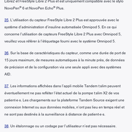
Libre2 et FreeStyle Libre 2 Plus et est uniquement compatible avec le stylo
®
®
NovoPen
6 et NovoPen Echo
Plus.
35
. L’utilisation du capteur FreeStyle Libre 2 Plus est approuvée avec le
système d’administration d’insuline automatisée Omnipod 5. En ce qui
concerne l’utilisation de capteurs FreeStyle Libre 2 Plus avec Omnipod 5,
veuillez vous référer à l’étiquetage fourni avec le système Omnipod 5.
36
. Sur la base de caractéristiques du capteur, comme une durée de port de
15 jours maximum, de mesures automatiques à la minute près, de données
de précision et de la configuration via une seule appli avec des systèmes
AID.
37
. Les informations affichées dans l’appli mobile Tandem t:slim peuvent
éventuellement ne pas refléter l’état actuel de la pompe t:slim X2 de vos
patient·e·s. Les chargements sur la plateforme Tandem Source exigent une
connexion Internet ou aux données mobiles, n’ont pas lieu en temps réel et
ne sont pas destinés à la surveillance à distance de patient·e·s.
38
. Un étalonnage ou un codage par l’utilisateur n’est pas nécessaire.