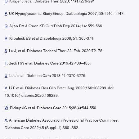
O
. Kröger J, et al. Diabetes Ther, 2020; 11(1):279-291
P
. UK Hypoglycaemia Study Group: Diabetologia 2007, 50:1140–1147.
Q
. Ajjan RA & Owen KR Curr Diab Rep 2014; 14: 559-566.
R
. Kilpatrick ES et al Diabetologia 2008; 51: 365-371.
S
. Lu J, et al. Diabetes Technol Ther. 22. Feb. 2020:72–78.
T
. Beck RW et al. Diabetes Care 2019;42:400–405.
U
. Lu J et al. Diabetes Care 2018;41:2370-3276.
V
. Li F et al. Diabetes Res Clin Pract. Aug. 2020;166:108289. doi:
10.1016/j.diabres.2020.108289.
W
. Pickup JC et al. Diabetes Care 2015;38(4):544-550.
X
. American Diabetes Association Professional Practice Committee.
Diabetes Care 2022;45 (Suppl. 1):S60–S82.