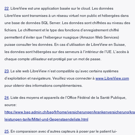
22
. LibreView est une application basée sur le cloud. Les données
LibreView sont transmises à un réseau virtuel non public et hébergées dans
une base de données SQL Server. Les données sont chiffrées au niveau des
fichiers. Le chiffrement et le type des fonctions d’enregistrement chiffré
permettent d’éviter que l’hébergeur nuagique (Amazon Web Services)
puisse consulter les données. En cas d’utilisation de LibreView en Suisse,
les données sont hébergées sur des serveurs à l’intérieur de l’UE. L’accès à
chaque compte utilisateur est protégé par un mot de passe.
23
. Le site web LibreView n’est compatible qu’avec certains systèmes
d’exploitation et navigateurs. Veuillez vous connecter à
www.LibreView.com
pour obtenir des informations complémentaires.
24
. Liste des moyens et appareils de l’Office Fédéral de la Santé Publique,
source:
https://www.bag.admin.ch/bag/fr/home/versicherungen/krankenversicherung/kr
leistungen-tarife/Mittel-und-Gegenstaendeliste.html
25
. En comparaison avec d’autres capteurs à poser par le patient lui-