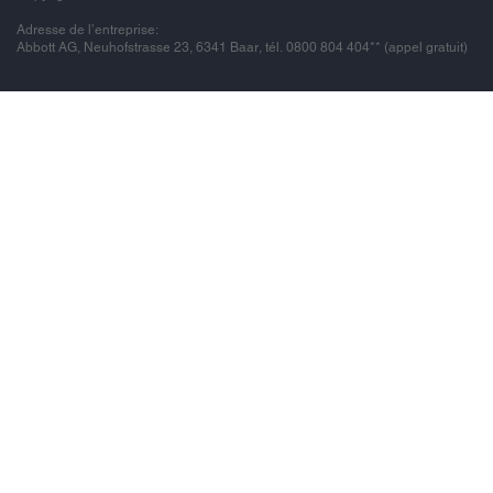
Adresse de l’entreprise:
Abbott AG, Neuhofstrasse 23, 6341 Baar, tél. 0800 804 404** (appel gratuit)