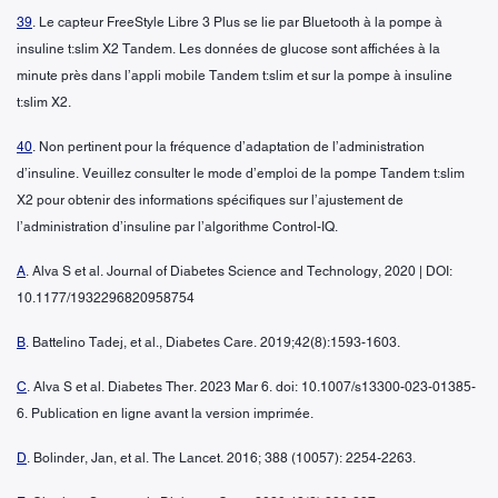
39
. Le capteur FreeStyle Libre 3 Plus se lie par Bluetooth à la pompe à
insuline t:slim X2 Tandem. Les données de glucose sont affichées à la
minute près dans l’appli mobile Tandem t:slim et sur la pompe à insuline
t:slim X2.
40
. Non pertinent pour la fréquence d’adaptation de l’administration
d’insuline. Veuillez consulter le mode d’emploi de la pompe Tandem t:slim
X2 pour obtenir des informations spécifiques sur l’ajustement de
l’administration d’insuline par l’algorithme Control-IQ.
A
. Alva S et al. Journal of Diabetes Science and Technology, 2020 | DOI:
10.1177/1932296820958754
B
. Battelino Tadej, et al., Diabetes Care. 2019;42(8):1593-1603.
C
. Alva S et al. Diabetes Ther. 2023 Mar 6. doi: 10.1007/s13300-023-01385-
6. Publication en ligne avant la version imprimée.
D
. Bolinder, Jan, et al. The Lancet. 2016; 388 (10057): 2254-2263.