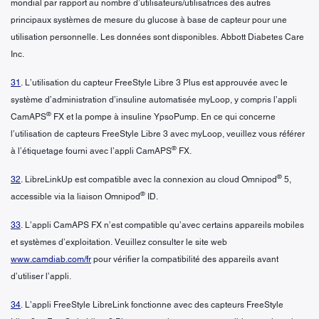
mondial par rapport au nombre d’utilisateurs/utilisatrices des autres
principaux systèmes de mesure du glucose à base de capteur pour une
utilisation personnelle. Les données sont disponibles. Abbott Diabetes Care
Inc.
31
. L’utilisation du capteur FreeStyle Libre 3 Plus est approuvée avec le
système d’administration d’insuline automatisée myLoop, y compris l’appli
®
CamAPS
FX et la pompe à insuline YpsoPump. En ce qui concerne
l’utilisation de capteurs FreeStyle Libre 3 avec myLoop, veuillez vous référer
®
à l’étiquetage fourni avec l’appli CamAPS
FX.
®
32
. LibreLinkUp est compatible avec la connexion au cloud Omnipod
5,
®
accessible via la liaison Omnipod
ID.
33
. L’appli CamAPS FX n’est compatible qu’avec certains appareils mobiles
et systèmes d’exploitation. Veuillez consulter le site web
www.camdiab.com/fr
pour vérifier la compatibilité des appareils avant
d’utiliser l’appli.
34
. L’appli FreeStyle LibreLink fonctionne avec des capteurs FreeStyle