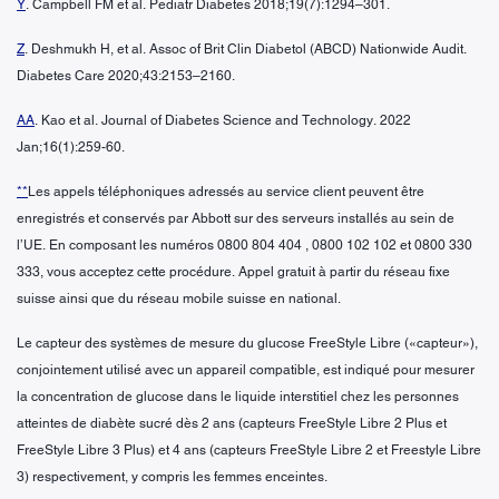
Y
. Campbell FM et al. Pediatr Diabetes 2018;19(7):1294–301.
Z
. Deshmukh H, et al. Assoc of Brit Clin Diabetol (ABCD) Nationwide Audit.
Diabetes Care 2020;43:2153–2160.
AA
. Kao et al. Journal of Diabetes Science and Technology. 2022
Jan;16(1):259-60.
**
Les appels téléphoniques adressés au service client peuvent être
enregistrés et conservés par Abbott sur des serveurs installés au sein de
l’UE. En composant les numéros 0800 804 404 , 0800 102 102 et 0800 330
333, vous acceptez cette procédure. Appel gratuit à partir du réseau fixe
suisse ainsi que du réseau mobile suisse en national.
Le capteur des systèmes de mesure du glucose FreeStyle Libre («capteur»),
conjointement utilisé avec un appareil compatible, est indiqué pour mesurer
la concentration de glucose dans le liquide interstitiel chez les personnes
atteintes de diabète sucré dès 2 ans (capteurs FreeStyle Libre 2 Plus et
FreeStyle Libre 3 Plus) et 4 ans (capteurs FreeStyle Libre 2 et Freestyle Libre
3) respectivement, y compris les femmes enceintes.