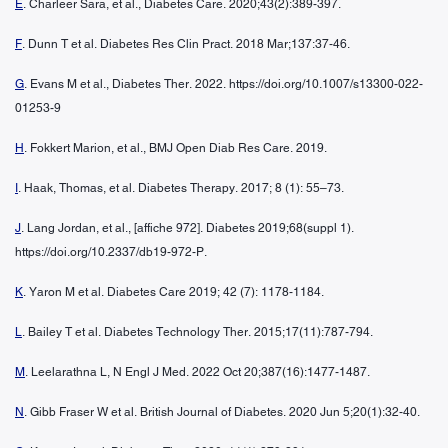
E
. Charleer Sara, et al., Diabetes Care. 2020;43(2):389-397.
F
. Dunn T et al. Diabetes Res Clin Pract. 2018 Mar;137:37-46.
G
. Evans M et al., Diabetes Ther. 2022. https://doi.org/10.1007/s13300-022-
01253-9
H
. Fokkert Marion, et al., BMJ Open Diab Res Care. 2019.
I
. Haak, Thomas, et al. Diabetes Therapy. 2017; 8 (1): 55–73.
J
. Lang Jordan, et al., [affiche 972]. Diabetes 2019;68(suppl 1).
https://doi.org/10.2337/db19-972-P.
K
. Yaron M et al. Diabetes Care 2019; 42 (7): 1178-1184.
L
. Bailey T et al. Diabetes Technology Ther. 2015;17(11):787-794.
M
. Leelarathna L, N Engl J Med. 2022 Oct 20;387(16):1477-1487.
N
. Gibb Fraser W et al. British Journal of Diabetes. 2020 Jun 5;20(1):32-40.