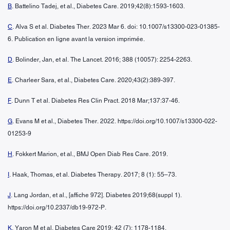
B
. Battelino Tadej, et al., Diabetes Care. 2019;42(8):1593-1603.
C
. Alva S et al. Diabetes Ther. 2023 Mar 6. doi: 10.1007/s13300-023-01385-
6. Publication en ligne avant la version imprimée.
D
. Bolinder, Jan, et al. The Lancet. 2016; 388 (10057): 2254-2263.
E
. Charleer Sara, et al., Diabetes Care. 2020;43(2):389-397.
F
. Dunn T et al. Diabetes Res Clin Pract. 2018 Mar;137:37-46.
G
. Evans M et al., Diabetes Ther. 2022. https://doi.org/10.1007/s13300-022-
01253-9
H
. Fokkert Marion, et al., BMJ Open Diab Res Care. 2019.
I
. Haak, Thomas, et al. Diabetes Therapy. 2017; 8 (1): 55–73.
J
. Lang Jordan, et al., [affiche 972]. Diabetes 2019;68(suppl 1).
https://doi.org/10.2337/db19-972-P.
K
. Yaron M et al. Diabetes Care 2019; 42 (7): 1178-1184.