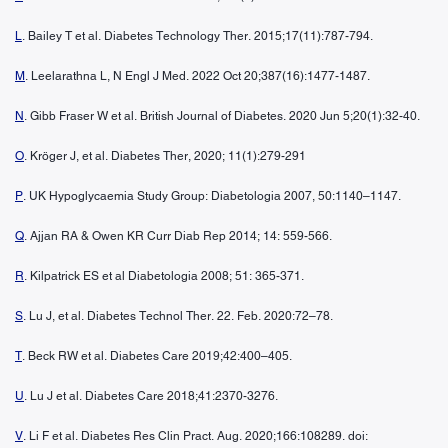
L
. Bailey T et al. Diabetes Technology Ther. 2015;17(11):787-794.
M
. Leelarathna L, N Engl J Med. 2022 Oct 20;387(16):1477-1487.
N
. Gibb Fraser W et al. British Journal of Diabetes. 2020 Jun 5;20(1):32-40.
O
. Kröger J, et al. Diabetes Ther, 2020; 11(1):279-291
P
. UK Hypoglycaemia Study Group: Diabetologia 2007, 50:1140–1147.
Q
. Ajjan RA & Owen KR Curr Diab Rep 2014; 14: 559-566.
R
. Kilpatrick ES et al Diabetologia 2008; 51: 365-371.
S
. Lu J, et al. Diabetes Technol Ther. 22. Feb. 2020:72–78.
T
. Beck RW et al. Diabetes Care 2019;42:400–405.
U
. Lu J et al. Diabetes Care 2018;41:2370-3276.
V
. Li F et al. Diabetes Res Clin Pract. Aug. 2020;166:108289. doi: