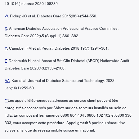
10.1016/j.diabres.2020.108289.
W
. Pickup JC et al. Diabetes Care 2015;38(4):544-550.
X
. American Diabetes Association Professional Practice Committee.
Diabetes Care 2022;45 (Suppl. 1):S60–S82.
Y
. Campbell FM et al. Pediatr Diabetes 2018;19(7):1294–301.
Z
. Deshmukh H, et al. Assoc of Brit Clin Diabetol (ABCD) Nationwide Audit.
Diabetes Care 2020;43:2153–2160.
AA
. Kao et al. Journal of Diabetes Science and Technology. 2022
Jan;16(1):259-60.
**
Les appels téléphoniques adressés au service client peuvent être
enregistrés et conservés par Abbott sur des serveurs installés au sein de
l’UE. En composant les numéros 0800 804 404 , 0800 102 102 et 0800 330
333, vous acceptez cette procédure. Appel gratuit à partir du réseau fixe
suisse ainsi que du réseau mobile suisse en national.