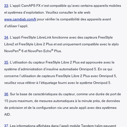
33
. L’appli CamAPS FX n’est compatible qu’avec certains appareils mobiles
et systèmes d’exploitation. Veuillez consulter le site web
www.camdiab.com/fr
pour vérifier la compatibilité des appareils avant
d’utiliser l’appli.
34
. L’appli FreeStyle LibreLink fonctionne avec des capteurs FreeStyle
Libre2 et FreeStyle Libre 2 Plus et est uniquement compatible avec le stylo
®
®
NovoPen
6 et NovoPen Echo
Plus.
35
. L’utilisation du capteur FreeStyle Libre 2 Plus est approuvée avec le
système d’administration d’insuline automatisée Omnipod 5. En ce qui
concerne l’utilisation de capteurs FreeStyle Libre 2 Plus avec Omnipod 5,
veuillez vous référer à l’étiquetage fourni avec le système Omnipod 5.
36
. Sur la base de caractéristiques du capteur, comme une durée de port de
15 jours maximum, de mesures automatiques à la minute près, de données
de précision et de la configuration via une seule appli avec des systèmes
AID.
37
. Les informations affichées dans l’appli mobile Tandem t:slim peuvent