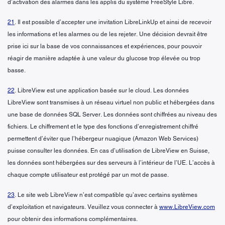
d’activation des alarmes dans les applis du système FreeStyle Libre.
21
. Il est possible d’accepter une invitation LibreLinkUp et ainsi de recevoir
les informations et les alarmes ou de les rejeter. Une décision devrait être
prise ici sur la base de vos connaissances et expériences, pour pouvoir
réagir de manière adaptée à une valeur du glucose trop élevée ou trop
basse.
22
. LibreView est une application basée sur le cloud. Les données
LibreView sont transmises à un réseau virtuel non public et hébergées dans
une base de données SQL Server. Les données sont chiffrées au niveau des
fichiers. Le chiffrement et le type des fonctions d’enregistrement chiffré
permettent d’éviter que l’hébergeur nuagique (Amazon Web Services)
puisse consulter les données. En cas d’utilisation de LibreView en Suisse,
les données sont hébergées sur des serveurs à l’intérieur de l’UE. L’accès à
chaque compte utilisateur est protégé par un mot de passe.
23
. Le site web LibreView n’est compatible qu’avec certains systèmes
d’exploitation et navigateurs. Veuillez vous connecter à
www.LibreView.com
pour obtenir des informations complémentaires.