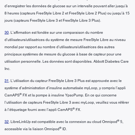
d’enregistrer les données de glucose sur un intervalle pouvant aller jusqu’à
8 heures (capteurs FreeStyle Libre 2 et FreeStyle Libre 2 Plus) ou jusqu’à 15
jours (capteurs FreeStyle Libre 3 et FreeStyle Libre 3 Plus).
30
. L’affirmation est fondée sur une comparaison du nombre
d’utilisateurs/utilisatrices du système de mesure FreeStyle Libre au niveau
mondial par rapport au nombre d’utilisateurs/utilisatrices des autres
principaux systèmes de mesure du glucose à base de capteur pour une
utilisation personnelle. Les données sont disponibles. Abbott Diabetes Care
Inc.
31
. L’utilisation du capteur FreeStyle Libre 3 Plus est approuvée avec le
système d’administration d’insuline automatisée myLoop, y compris l’appli
®
CamAPS
FX et la pompe à insuline YpsoPump. En ce qui concerne
l’utilisation de capteurs FreeStyle Libre 3 avec myLoop, veuillez vous référer
®
à l’étiquetage fourni avec l’appli CamAPS
FX.
®
32
. LibreLinkUp est compatible avec la connexion au cloud Omnipod
5,
®
accessible via la liaison Omnipod
ID.