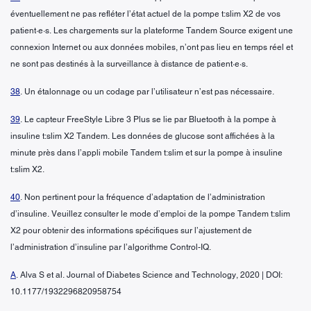
éventuellement ne pas refléter l’état actuel de la pompe t:slim X2 de vos
patient·e·s. Les chargements sur la plateforme Tandem Source exigent une
connexion Internet ou aux données mobiles, n’ont pas lieu en temps réel et
ne sont pas destinés à la surveillance à distance de patient·e·s.
38
. Un étalonnage ou un codage par l’utilisateur n’est pas nécessaire.
39
. Le capteur FreeStyle Libre 3 Plus se lie par Bluetooth à la pompe à
insuline t:slim X2 Tandem. Les données de glucose sont affichées à la
minute près dans l’appli mobile Tandem t:slim et sur la pompe à insuline
t:slim X2.
40
. Non pertinent pour la fréquence d’adaptation de l’administration
d’insuline. Veuillez consulter le mode d’emploi de la pompe Tandem t:slim
X2 pour obtenir des informations spécifiques sur l’ajustement de
l’administration d’insuline par l’algorithme Control-IQ.
A
. Alva S et al. Journal of Diabetes Science and Technology, 2020 | DOI:
10.1177/1932296820958754