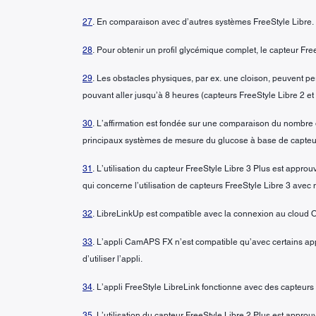
27
. En comparaison avec d’autres systèmes FreeStyle Libre.
28
. Pour obtenir un profil glycémique complet, le capteur Fre
29
. Les obstacles physiques, par ex. une cloison, peuvent p
pouvant aller jusqu’à 8 heures (capteurs FreeStyle Libre 2 et 
30
. L’affirmation est fondée sur une comparaison du nombre d
principaux systèmes de mesure du glucose à base de capteur 
31
. L’utilisation du capteur FreeStyle Libre 3 Plus est app
qui concerne l’utilisation de capteurs FreeStyle Libre 3 avec
32
. LibreLinkUp est compatible avec la connexion au cloud
33
. L’appli CamAPS FX n’est compatible qu’avec certains appa
d’utiliser l’appli.
34
. L’appli FreeStyle LibreLink fonctionne avec des capteurs
35
. L’utilisation du capteur FreeStyle Libre 2 Plus est appr