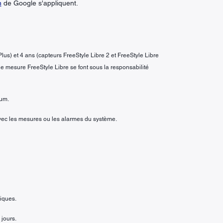
n
de Google s'appliquent.
Plus) et 4 ans (capteurs FreeStyle Libre 2 et FreeStyle Libre
 de mesure FreeStyle Libre se font sous la responsabilité
mum.
vec les mesures ou les alarmes du système.
tiques.
 jours.