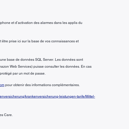
rtphone et d’activation des alarmes dans les applis du
it être prise ici sur la base de vos connaissances et
ans une base de données SQL Server. Les données sont
 (Amazon Web Services) puisse consulter les données. En cas
t protégé par un mot de passe.
com
pour obtenir des informations complémentaires.
nversicherung/krankenversicherung-leistungen-tarife/Mittel-
es Care.