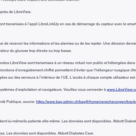
auprès de LibreView.
·s sont transmises à l’appli LibreLinkUp en cas de démarrage du capteur avec le sma
insi de recevoir les informations et les alarmes ou de les rejeter. Une décision devra
aleur du glucose trop élevée ou trop basse.
données LibreView sont transmises à un réseau virtuel non public et hébergées d
des fonctions d’enregistrement chiffré permettent d’éviter que l’hébergeur nuagique
ées sur des serveurs à l’intérieur de l’UE. L’accès à chaque compte utilisateur es
systèmes d’exploitation et navigateurs. Veuillez vous connecter à
www.LibreView.
Santé Publique, source:
https://www.bag.admin.ch/bag/fr/home/versicherungen/kranke
tient lui-même/la patiente elle-même. Les données sont disponibles. Abbott Diabet
orps. Les données sont disponibles. Abbott Diabetes Care.