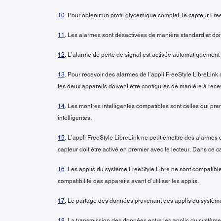
10
. Pour obtenir un profil glycémique complet, le capteur Free
11
. Les alarmes sont désactivées de manière standard et doiv
12
. L’alarme de perte de signal est activée automatiquement 
13
. Pour recevoir des alarmes de l’appli FreeStyle LibreLink ou
les deux appareils doivent être configurés de manière à recevo
14
. Les montres intelligentes compatibles sont celles qui pren
intelligentes.
15
. L’appli FreeStyle LibreLink ne peut émettre des alarmes qu
capteur doit être activé en premier avec le lecteur. Dans ce ca
16
. Les applis du système FreeStyle Libre ne sont compatible
compatibilité des appareils avant d’utiliser les applis.
17
. Le partage des données provenant des applis du système
18
. La transmission des données entre les applis du système 