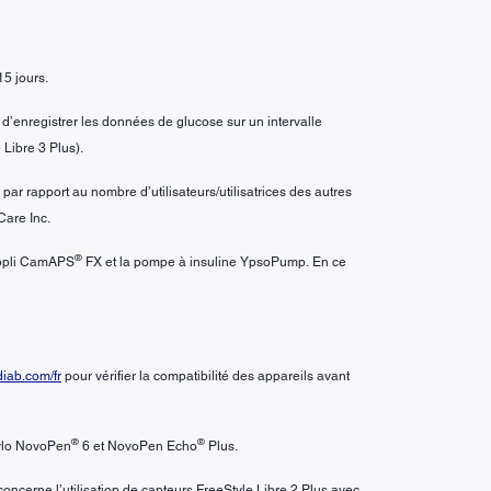
15 jours.
d’enregistrer les données de glucose sur un intervalle
 Libre 3 Plus).
ar rapport au nombre d’utilisateurs/utilisatrices des autres
Care Inc.
®
’appli CamAPS
FX et la pompe à insuline YpsoPump. En ce
ab.com/fr
pour vérifier la compatibilité des appareils avant
®
®
tylo NovoPen
6 et NovoPen Echo
Plus.
oncerne l’utilisation de capteurs FreeStyle Libre 2 Plus avec