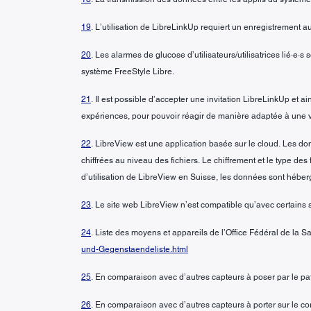
19
. L’utilisation de LibreLinkUp requiert un enregistrement 
20
. Les alarmes de glucose d’utilisateurs/utilisatrices lié·e
système FreeStyle Libre.
21
. Il est possible d’accepter une invitation LibreLinkUp et a
expériences, pour pouvoir réagir de manière adaptée à une v
22
. LibreView est une application basée sur le cloud. Les 
chiffrées au niveau des fichiers. Le chiffrement et le type 
d’utilisation de LibreView en Suisse, les données sont héberg
23
. Le site web LibreView n’est compatible qu’avec certains 
24
. Liste des moyens et appareils de l’Office Fédéral de la 
und-Gegenstaendeliste.html
25
. En comparaison avec d’autres capteurs à poser par le pa
26
. En comparaison avec d’autres capteurs à porter sur le c