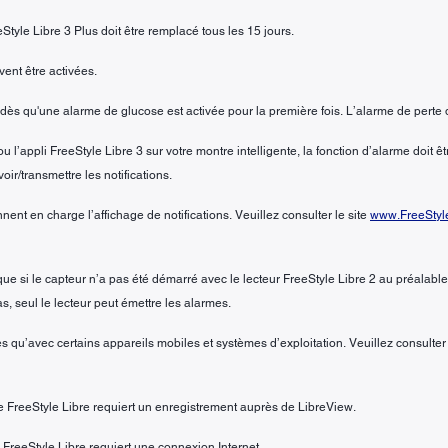
Style Libre 3 Plus doit être remplacé tous les 15 jours.
ent être activées.
dès qu'une alarme de glucose est activée pour la première fois. L’alarme de perte 
 l’appli FreeStyle Libre 3 sur votre montre intelligente, la fonction d’alarme doit être
ir/transmettre les notifications.
nent en charge l’affichage de notifications. Veuillez consulter le site
www.FreeStyle
e si le capteur n’a pas été démarré avec le lecteur FreeStyle Libre 2 au préalable. S
s, seul le lecteur peut émettre les alarmes.
s qu’avec certains appareils mobiles et systèmes d’exploitation. Veuillez consulter
 FreeStyle Libre requiert un enregistrement auprès de LibreView.
FreeStyle Libre requiert une connexion Internet.