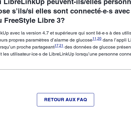
pli LibreLinkUp peuvent-ils/elles person
e s’ils/si elles sont connecté·e·s avec 
u FreeStyle Libre 3?
Up avec la version 4.7 et supérieure qui sont lié·e·s à des utilis
11
,
20
leurs propres paramètres d’alarme de glucose
dans l’appli L
17
,
21
lorsqu’un proche partageant
des données de glucose présente
t les utilisateur·ice·s de LibreLinkUp lorsqu’une personne con
RETOUR AUX FAQ