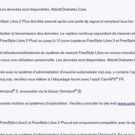
 Les données sont disponibles. Abbott Diabetes Care.
eStyle Libre 2 Plus doit être scanné après une perte de signal et remplacé tous les 
erturber la transmission des données. Le capteur continue cependant de mesurer et 
FreeStyle Libre 2 Plus) ou jusqu’à 15 jours (capteurs FreeStyle Libre 3 et FreeStyle
’utilisateurs/utilisatrices du système de mesure FreeStyle Libre au niveau mondial p
pour une utilisation personnelle. Les données sont disponibles. Abbott Diabetes 
rouvée avec le système d’administration d’insuline automatisée myLoop, y compris l
®
 myLoop, veuillez vous référer à l’étiquetage fourni avec l’appli CamAPS
FX.
®
®
 Omnipod
5, accessible via la liaison Omnipod
ID.
reils mobiles et systèmes d’exploitation. Veuillez consulter le site web
www.camdi
 FreeStyle Libre2 et FreeStyle Libre 2 Plus et est uniquement compatible avec le s
ouvée avec le système d’administration d’insuline automatisée Omnipod 5. En ce qui c