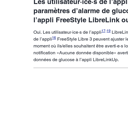
Les utilisateur·ice·s de l’ap
paramètres d’alarme de glucos
l’appli FreeStyle LibreLink o
17
-
19
Oui. Les utilisateur·ice·s de l’appli
LibreLink
16
de l’appli
FreeStyle Libre 3 peuvent ajuster 
moment où ils/elles souhaitent être averti·e·s 
notification «Aucune donnée disponible» averti
données de glucose à l’appli LibreLinkUp.