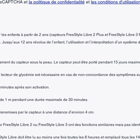
r reCAPTCHA et
la politique de confidentialité
et
les conditions d'utilisatio
les enfants à partir de 2 ans (capteurs FreeStyle Libre 2 Plus et FreeStyle Libre 3 
 Jusqu’aux 12 ans révolus de l’enfant, l’utilisation et l’interprétation d’un système
filament du capteur sous la peau. Le capteur peut être porté pendant 15 jours maxi
un lecteur de glycémie est nécessaire en cas de non-concordance des symptômes a
 minutes après son activation.
r de 1 m pendant une durée maximale de 30 minutes.
transmises par le capteur à une distance d’environ 4 cm.
eur FreeStyle Libre 2 ou FreeStyle Libre 3 ont des fonctions similaires mais pas iden
tyle Libre doit être lu au moins une fois toutes les 8 heures et remplacé tous les 14