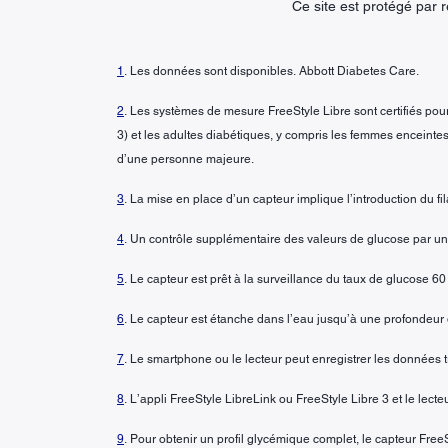
Ce site est protégé pa
1
. Les données sont disponibles. Abbott Diabetes Care.
2
. Les systèmes de mesure FreeStyle Libre sont certifiés pour 
3) et les adultes diabétiques, y compris les femmes enceintes.
d’une personne majeure.
3
. La mise en place d’un capteur implique l’introduction du 
4
. Un contrôle supplémentaire des valeurs de glucose par 
5
. Le capteur est prêt à la surveillance du taux de glucose 60
6
. Le capteur est étanche dans l’eau jusqu’à une profondeu
7
. Le smartphone ou le lecteur peut enregistrer les données 
8
. L’appli FreeStyle LibreLink ou FreeStyle Libre 3 et le lect
9
. Pour obtenir un profil glycémique complet, le capteur FreeS