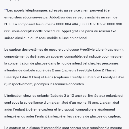
**
Les appels téléphoniques adressés au service client peuvent être
enregistrés et conservés par Abbott sur des serveurs installés au sein de
l’UE. En composant les numéros 0800 804 404 , 0800 102 102 et 0800 330
333, vous acceptez cette procédure. Appel gratuit à partir du réseau fixe
suisse ainsi que du réseau mobile suisse en national.
Le capteur des systèmes de mesure du glucose FreeStyle Libre («capteur»),
conjointement utilisé avec un appareil compatible, est indiqué pour mesurer
la concentration de glucose dans le liquide interstitiel chez les personnes
atteintes de diabète sucré dès 2 ans (capteurs FreeStyle Libre 2 Plus et
FreeStyle Libre 3 Plus) et 4 ans (capteurs FreeStyle Libre 2 et Freestyle Libre
3) respectivement, y compris les femmes enceintes.
L’indication chez les enfants (âgés de 2 à 12 ans) est limitée aux enfants qui
sont sous la surveillance d’un aidant âgé d’au moins 18 ans. L’aidant doit
aider l’enfant à gérer le capteur et le dispositif compatible et également
interpréter ou aider l’enfant à interpréter les valeurs de glucose du capteur.
Le capteur et le dispositif compatible sont conçus pour remplacer la mesure