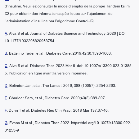
d’insuline. Veuillez consulter le mode d’emploi de la pompe Tandem t:slim
X2 pour obtenir des informations spécifiques sur l’ajustement de
l’administration d’insuline par l’algorithme Control-IQ.
A
. Alva S et al. Journal of Diabetes Science and Technology, 2020 | DOI:
10.1177/1932296820958754
B
. Battelino Tadej, et al., Diabetes Care. 2019;42(8):1593-1603.
C
. Alva S et al. Diabetes Ther. 2023 Mar 6. doi: 10.1007/s13300-023-01385-
6. Publication en ligne avant la version imprimée.
D
. Bolinder, Jan, et al. The Lancet. 2016; 388 (10057): 2254-2263.
E
. Charleer Sara, et al., Diabetes Care. 2020;43(2):389-397.
F
. Dunn T et al. Diabetes Res Clin Pract. 2018 Mar;137:37-46.
G
. Evans M et al., Diabetes Ther. 2022. https://doi.org/10.1007/s13300-022-
01253-9