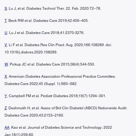
S
. Lu J, et al. Diabetes Technol Ther. 22. Feb. 2020:72–78.
T
. Beck RW et al. Diabetes Care 2019;42:400–405.
U
. Lu J et al. Diabetes Care 2018;41:2370-3276.
V
. Li F et al. Diabetes Res Clin Pract. Aug. 2020;166:108289. doi:
10.1016/j.diabres.2020.108289.
W
. Pickup JC et al. Diabetes Care 2015;38(4):544-550.
X
. American Diabetes Association Professional Practice Committee.
Diabetes Care 2022;45 (Suppl. 1):S60–S82.
Y
. Campbell FM et al. Pediatr Diabetes 2018;19(7):1294–301.
Z
. Deshmukh H, et al. Assoc of Brit Clin Diabetol (ABCD) Nationwide Audit.
Diabetes Care 2020;43:2153–2160.
AA
. Kao et al. Journal of Diabetes Science and Technology. 2022
Jan;16(1):259-60.