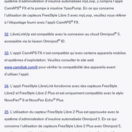
système d’administration d’insuline automatisée myLoop, y compris l’appli
®
CamAPS
FX et la pompe à insuline YpsoPump. En ce qui concerne
l’utilisation de capteurs FreeStyle Libre 3 avec myLoop, veuillez vous référer
®
à l’étiquetage fourni avec l’appli CamAPS
FX.
®
32
. LibreLinkUp est compatible avec la connexion au cloud Omnipod
5,
®
accessible via la liaison Omnipod
ID.
33
. L’appli CamAPS FX n’est compatible qu’avec certains appareils mobiles
et systèmes d’exploitation. Veuillez consulter le site web
www.camdiab.com/fr
pour vérifier la compatibilité des appareils avant
d’utiliser l’appli.
34
. L’appli FreeStyle LibreLink fonctionne avec des capteurs FreeStyle
Libre2 et FreeStyle Libre 2 Plus et est uniquement compatible avec le stylo
®
®
NovoPen
6 et NovoPen Echo
Plus.
35
. L’utilisation du capteur FreeStyle Libre 2 Plus est approuvée avec le
système d’administration d’insuline automatisée Omnipod 5. En ce qui
concerne l’utilisation de capteurs FreeStyle Libre 2 Plus avec Omnipod 5,