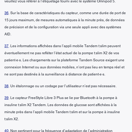
veuillez vous référer à l’étiquetage fourni avec le système Omnipod 5.
36
. Sur la base de caractéristiques du capteur, comme une durée de port de
15 jours maximum, de mesures automatiques à la minute près, de données
de précision et de la configuration via une seule appli avec des systèmes
AID.
37
. Les informations affichées dans l’appli mobile Tandem t:slim peuvent
éventuellement ne pas refléter l’état actuel de la pompe t:slim X2 de vos
patient·e·s. Les chargements sur la plateforme Tandem Source exigent une
connexion Internet ou aux données mobiles, n’ont pas lieu en temps réel et
ne sont pas destinés à la surveillance à distance de patient·e·s.
38
. Un étalonnage ou un codage par l’utilisateur n’est pas nécessaire.
39
. Le capteur FreeStyle Libre 3 Plus se lie par Bluetooth à la pompe à
insuline t:slim X2 Tandem. Les données de glucose sont affichées à la
minute près dans l’appli mobile Tandem t:slim et sur la pompe à insuline
t:slim X2.
40
. Non pertinent pour la fréquence d’adaptation de l’administration