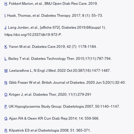
H
. Fokkert Marion, et al., BMJ Open Diab Res Care. 2019.
I
. Haak, Thomas, et al. Diabetes Therapy. 2017; 8 (1): 55–73.
J
. Lang Jordan, et al., [affiche 972]. Diabetes 2019;68(suppl 1).
https://doi.org/10.2337/db19-972-P.
K
. Yaron M et al. Diabetes Care 2019; 42 (7): 1178-1184.
L
. Bailey T et al. Diabetes Technology Ther. 2015;17(11):787-794.
M
. Leelarathna L, N Engl J Med. 2022 Oct 20;387(16):1477-1487.
N
. Gibb Fraser W et al. British Journal of Diabetes. 2020 Jun 5;20(1):32-40.
O
. Kröger J, et al. Diabetes Ther, 2020; 11(1):279-291
P
. UK Hypoglycaemia Study Group: Diabetologia 2007, 50:1140–1147.
Q
. Ajjan RA & Owen KR Curr Diab Rep 2014; 14: 559-566.
R
. Kilpatrick ES et al Diabetologia 2008; 51: 365-371.