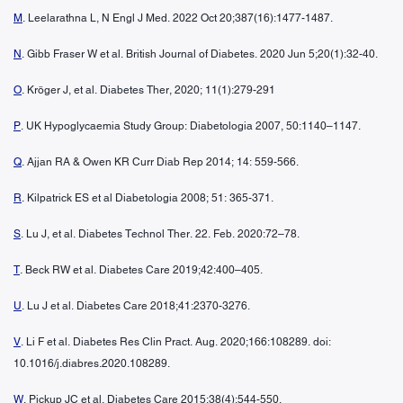
M
. Leelarathna L, N Engl J Med. 2022 Oct 20;387(16):1477-1487.
N
. Gibb Fraser W et al. British Journal of Diabetes. 2020 Jun 5;20(1):32-40.
O
. Kröger J, et al. Diabetes Ther, 2020; 11(1):279-291
P
. UK Hypoglycaemia Study Group: Diabetologia 2007, 50:1140–1147.
Q
. Ajjan RA & Owen KR Curr Diab Rep 2014; 14: 559-566.
R
. Kilpatrick ES et al Diabetologia 2008; 51: 365-371.
S
. Lu J, et al. Diabetes Technol Ther. 22. Feb. 2020:72–78.
T
. Beck RW et al. Diabetes Care 2019;42:400–405.
U
. Lu J et al. Diabetes Care 2018;41:2370-3276.
V
. Li F et al. Diabetes Res Clin Pract. Aug. 2020;166:108289. doi:
10.1016/j.diabres.2020.108289.
W
. Pickup JC et al. Diabetes Care 2015;38(4):544-550.