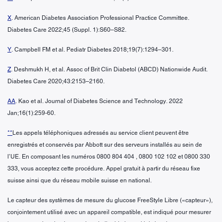
X
. American Diabetes Association Professional Practice Committee.
Diabetes Care 2022;45 (Suppl. 1):S60–S82.
Y
. Campbell FM et al. Pediatr Diabetes 2018;19(7):1294–301.
Z
. Deshmukh H, et al. Assoc of Brit Clin Diabetol (ABCD) Nationwide Audit.
Diabetes Care 2020;43:2153–2160.
AA
. Kao et al. Journal of Diabetes Science and Technology. 2022
Jan;16(1):259-60.
**
Les appels téléphoniques adressés au service client peuvent être
enregistrés et conservés par Abbott sur des serveurs installés au sein de
l’UE. En composant les numéros 0800 804 404 , 0800 102 102 et 0800 330
333, vous acceptez cette procédure. Appel gratuit à partir du réseau fixe
suisse ainsi que du réseau mobile suisse en national.
Le capteur des systèmes de mesure du glucose FreeStyle Libre («capteur»),
conjointement utilisé avec un appareil compatible, est indiqué pour mesurer