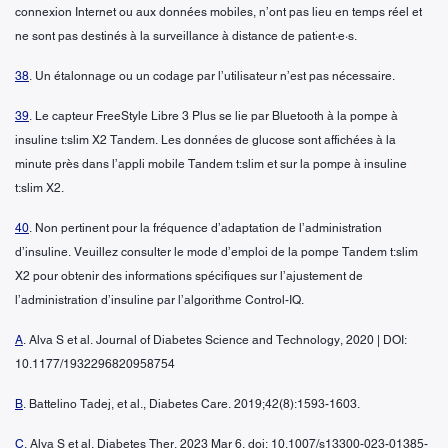
connexion Internet ou aux données mobiles, n’ont pas lieu en temps réel et
ne sont pas destinés à la surveillance à distance de patient·e·s.
38
. Un étalonnage ou un codage par l’utilisateur n’est pas nécessaire.
39
. Le capteur FreeStyle Libre 3 Plus se lie par Bluetooth à la pompe à
insuline t:slim X2 Tandem. Les données de glucose sont affichées à la
minute près dans l’appli mobile Tandem t:slim et sur la pompe à insuline
t:slim X2.
40
. Non pertinent pour la fréquence d’adaptation de l’administration
d’insuline. Veuillez consulter le mode d’emploi de la pompe Tandem t:slim
X2 pour obtenir des informations spécifiques sur l’ajustement de
l’administration d’insuline par l’algorithme Control-IQ.
A
. Alva S et al. Journal of Diabetes Science and Technology, 2020 | DOI:
10.1177/1932296820958754
B
. Battelino Tadej, et al., Diabetes Care. 2019;42(8):1593-1603.
C
. Alva S et al. Diabetes Ther. 2023 Mar 6. doi: 10.1007/s13300-023-01385-