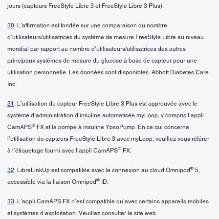
jours (capteurs FreeStyle Libre 3 et FreeStyle Libre 3 Plus).
30
. L’affirmation est fondée sur une comparaison du nombre
d’utilisateurs/utilisatrices du système de mesure FreeStyle Libre au niveau
mondial par rapport au nombre d’utilisateurs/utilisatrices des autres
principaux systèmes de mesure du glucose à base de capteur pour une
utilisation personnelle. Les données sont disponibles. Abbott Diabetes Care
Inc.
31
. L’utilisation du capteur FreeStyle Libre 3 Plus est approuvée avec le
système d’administration d’insuline automatisée myLoop, y compris l’appli
®
CamAPS
FX et la pompe à insuline YpsoPump. En ce qui concerne
l’utilisation de capteurs FreeStyle Libre 3 avec myLoop, veuillez vous référer
®
à l’étiquetage fourni avec l’appli CamAPS
FX.
®
32
. LibreLinkUp est compatible avec la connexion au cloud Omnipod
5,
®
accessible via la liaison Omnipod
ID.
33
. L’appli CamAPS FX n’est compatible qu’avec certains appareils mobiles
et systèmes d’exploitation. Veuillez consulter le site web