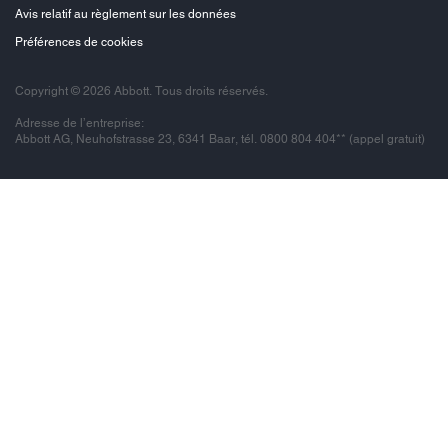
Avis relatif au règlement sur les données
Préférences de cookies
Copyright © 2026 Abbott. Tous droits réservés.
Adresse de l’entreprise:
Abbott AG, Neuhofstrasse 23, 6341 Baar, tél. 0800 804 404** (appel gratuit)