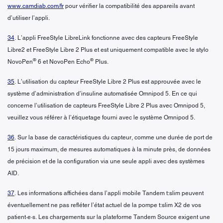
www.camdiab.com/fr
pour vérifier la compatibilité des appareils avant
d’utiliser l’appli.
34
. L’appli FreeStyle LibreLink fonctionne avec des capteurs FreeStyle
Libre2 et FreeStyle Libre 2 Plus et est uniquement compatible avec le stylo
®
®
NovoPen
6 et NovoPen Echo
Plus.
35
. L’utilisation du capteur FreeStyle Libre 2 Plus est approuvée avec le
système d’administration d’insuline automatisée Omnipod 5. En ce qui
concerne l’utilisation de capteurs FreeStyle Libre 2 Plus avec Omnipod 5,
veuillez vous référer à l’étiquetage fourni avec le système Omnipod 5.
36
. Sur la base de caractéristiques du capteur, comme une durée de port de
15 jours maximum, de mesures automatiques à la minute près, de données
de précision et de la configuration via une seule appli avec des systèmes
AID.
37
. Les informations affichées dans l’appli mobile Tandem t:slim peuvent
éventuellement ne pas refléter l’état actuel de la pompe t:slim X2 de vos
patient·e·s. Les chargements sur la plateforme Tandem Source exigent une