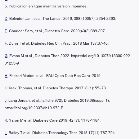
6. Publication en ligne avant la version imprimée.
D
. Bolinder, Jan, et al. The Lancet. 2016; 388 (10057): 2254-2263.
E
. Charleer Sara, et al., Diabetes Care. 2020;43(2):389-397.
F
. Dunn T et al. Diabetes Res Clin Pract. 2018 Mar;137:37-46.
G
. Evans M et al., Diabetes Ther. 2022. https://doi.org/10.1007/s13300-022-
01253-9
H
. Fokkert Marion, et al., BMJ Open Diab Res Care. 2019.
I
. Haak, Thomas, et al. Diabetes Therapy. 2017; 8 (1): 55–73.
J
. Lang Jordan, et al., [affiche 972]. Diabetes 2019;68(suppl 1).
https://doi.org/10.2337/db19-972-P.
K
. Yaron M et al. Diabetes Care 2019; 42 (7): 1178-1184.
L
. Bailey T et al. Diabetes Technology Ther. 2015;17(11):787-794.