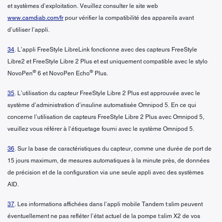
et systèmes d’exploitation. Veuillez consulter le site web
www.camdiab.com/fr
pour vérifier la compatibilité des appareils avant
d’utiliser l’appli.
34
. L’appli FreeStyle LibreLink fonctionne avec des capteurs FreeStyle
Libre2 et FreeStyle Libre 2 Plus et est uniquement compatible avec le stylo
®
®
NovoPen
6 et NovoPen Echo
Plus.
35
. L’utilisation du capteur FreeStyle Libre 2 Plus est approuvée avec le
système d’administration d’insuline automatisée Omnipod 5. En ce qui
concerne l’utilisation de capteurs FreeStyle Libre 2 Plus avec Omnipod 5,
veuillez vous référer à l’étiquetage fourni avec le système Omnipod 5.
36
. Sur la base de caractéristiques du capteur, comme une durée de port de
15 jours maximum, de mesures automatiques à la minute près, de données
de précision et de la configuration via une seule appli avec des systèmes
AID.
37
. Les informations affichées dans l’appli mobile Tandem t:slim peuvent
éventuellement ne pas refléter l’état actuel de la pompe t:slim X2 de vos