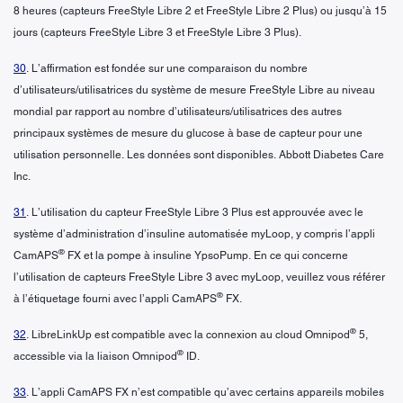
8 heures (capteurs FreeStyle Libre 2 et FreeStyle Libre 2 Plus) ou jusqu’à 15
jours (capteurs FreeStyle Libre 3 et FreeStyle Libre 3 Plus).
30
. L’affirmation est fondée sur une comparaison du nombre
d’utilisateurs/utilisatrices du système de mesure FreeStyle Libre au niveau
mondial par rapport au nombre d’utilisateurs/utilisatrices des autres
principaux systèmes de mesure du glucose à base de capteur pour une
utilisation personnelle. Les données sont disponibles. Abbott Diabetes Care
Inc.
31
. L’utilisation du capteur FreeStyle Libre 3 Plus est approuvée avec le
système d’administration d’insuline automatisée myLoop, y compris l’appli
®
CamAPS
FX et la pompe à insuline YpsoPump. En ce qui concerne
l’utilisation de capteurs FreeStyle Libre 3 avec myLoop, veuillez vous référer
®
à l’étiquetage fourni avec l’appli CamAPS
FX.
®
32
. LibreLinkUp est compatible avec la connexion au cloud Omnipod
5,
®
accessible via la liaison Omnipod
ID.
33
. L’appli CamAPS FX n’est compatible qu’avec certains appareils mobiles