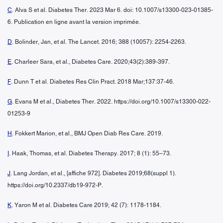
C
. Alva S et al. Diabetes Ther. 2023 Mar 6. doi: 10.1007/s13300-023-01385-
6. Publication en ligne avant la version imprimée.
D
. Bolinder, Jan, et al. The Lancet. 2016; 388 (10057): 2254-2263.
E
. Charleer Sara, et al., Diabetes Care. 2020;43(2):389-397.
F
. Dunn T et al. Diabetes Res Clin Pract. 2018 Mar;137:37-46.
G
. Evans M et al., Diabetes Ther. 2022. https://doi.org/10.1007/s13300-022-
01253-9
H
. Fokkert Marion, et al., BMJ Open Diab Res Care. 2019.
I
. Haak, Thomas, et al. Diabetes Therapy. 2017; 8 (1): 55–73.
J
. Lang Jordan, et al., [affiche 972]. Diabetes 2019;68(suppl 1).
https://doi.org/10.2337/db19-972-P.
K
. Yaron M et al. Diabetes Care 2019; 42 (7): 1178-1184.