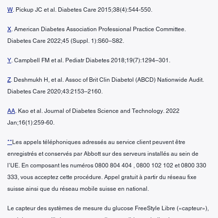
W
. Pickup JC et al. Diabetes Care 2015;38(4):544-550.
X
. American Diabetes Association Professional Practice Committee.
Diabetes Care 2022;45 (Suppl. 1):S60–S82.
Y
. Campbell FM et al. Pediatr Diabetes 2018;19(7):1294–301.
Z
. Deshmukh H, et al. Assoc of Brit Clin Diabetol (ABCD) Nationwide Audit.
Diabetes Care 2020;43:2153–2160.
AA
. Kao et al. Journal of Diabetes Science and Technology. 2022
Jan;16(1):259-60.
**
Les appels téléphoniques adressés au service client peuvent être
enregistrés et conservés par Abbott sur des serveurs installés au sein de
l’UE. En composant les numéros 0800 804 404 , 0800 102 102 et 0800 330
333, vous acceptez cette procédure. Appel gratuit à partir du réseau fixe
suisse ainsi que du réseau mobile suisse en national.
Le capteur des systèmes de mesure du glucose FreeStyle Libre («capteur»),