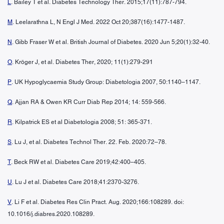
L
. Bailey T et al. Diabetes Technology Ther. 2015;17(11):787-794.
M
. Leelarathna L, N Engl J Med. 2022 Oct 20;387(16):1477-1487.
N
. Gibb Fraser W et al. British Journal of Diabetes. 2020 Jun 5;20(1):32-40.
O
. Kröger J, et al. Diabetes Ther, 2020; 11(1):279-291
P
. UK Hypoglycaemia Study Group: Diabetologia 2007, 50:1140–1147.
Q
. Ajjan RA & Owen KR Curr Diab Rep 2014; 14: 559-566.
R
. Kilpatrick ES et al Diabetologia 2008; 51: 365-371.
S
. Lu J, et al. Diabetes Technol Ther. 22. Feb. 2020:72–78.
T
. Beck RW et al. Diabetes Care 2019;42:400–405.
U
. Lu J et al. Diabetes Care 2018;41:2370-3276.
V
. Li F et al. Diabetes Res Clin Pract. Aug. 2020;166:108289. doi:
10.1016/j.diabres.2020.108289.