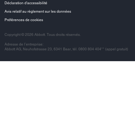
Déclaration d'accessibilité
Avis relatif au règlement sur les données
Préférences de cookies
Copyright © 2026 Abbott. Tous droits réservés.
Adresse de l’entreprise:
Abbott AG, Neuhofstrasse 23, 6341 Baar, tél. 0800 804 404** (appel gratuit)