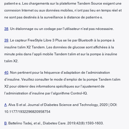
patient·e·s. Les chargements sur la plateforme Tandem Source exigent une
connexion Internet ou aux données mobiles, n’ont pas lieu en temps réel et
ne sont pas destinés à la surveillance à distance de patient·e·s.
38
. Un étalonnage ou un codage par l’utilisateur n’est pas nécessaire.
39
. Le capteur FreeStyle Libre 3 Plus se lie par Bluetooth à la pompe à
insuline t:slim X2 Tandem. Les données de glucose sont affichées à la
minute près dans l’appli mobile Tandem t:slim et sur la pompe à insuline
t:slim X2.
40
. Non pertinent pour la fréquence d’adaptation de l’administration
d’insuline. Veuillez consulter le mode d’emploi de la pompe Tandem t:slim
X2 pour obtenir des informations spécifiques sur l’ajustement de
l’administration d’insuline par l’algorithme Control-IQ.
A
. Alva S et al. Journal of Diabetes Science and Technology, 2020 | DOI:
10.1177/1932296820958754
B
. Battelino Tadej, et al., Diabetes Care. 2019;42(8):1593-1603.