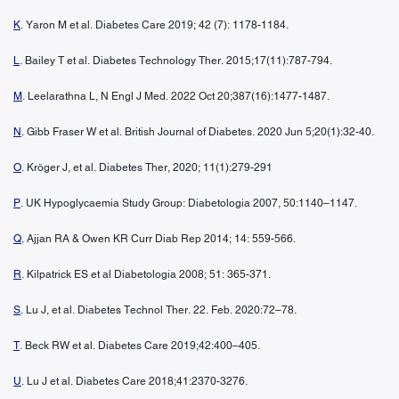
K
. Yaron M et al. Diabetes Care 2019; 42 (7): 1178-1184.
L
. Bailey T et al. Diabetes Technology Ther. 2015;17(11):787-794.
M
. Leelarathna L, N Engl J Med. 2022 Oct 20;387(16):1477-1487.
N
. Gibb Fraser W et al. British Journal of Diabetes. 2020 Jun 5;20(1):32-40.
O
. Kröger J, et al. Diabetes Ther, 2020; 11(1):279-291
P
. UK Hypoglycaemia Study Group: Diabetologia 2007, 50:1140–1147.
Q
. Ajjan RA & Owen KR Curr Diab Rep 2014; 14: 559-566.
R
. Kilpatrick ES et al Diabetologia 2008; 51: 365-371.
S
. Lu J, et al. Diabetes Technol Ther. 22. Feb. 2020:72–78.
T
. Beck RW et al. Diabetes Care 2019;42:400–405.
U
. Lu J et al. Diabetes Care 2018;41:2370-3276.