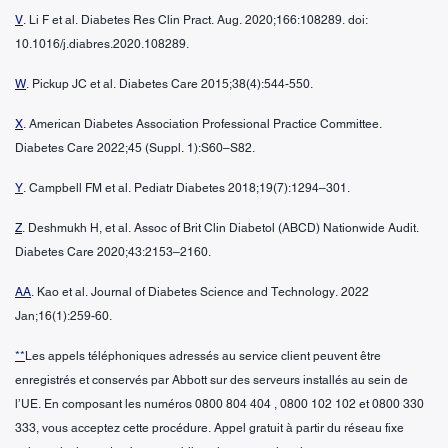
V
. Li F et al. Diabetes Res Clin Pract. Aug. 2020;166:108289. doi:
10.1016/j.diabres.2020.108289.
W
. Pickup JC et al. Diabetes Care 2015;38(4):544-550.
X
. American Diabetes Association Professional Practice Committee.
Diabetes Care 2022;45 (Suppl. 1):S60–S82.
Y
. Campbell FM et al. Pediatr Diabetes 2018;19(7):1294–301.
Z
. Deshmukh H, et al. Assoc of Brit Clin Diabetol (ABCD) Nationwide Audit.
Diabetes Care 2020;43:2153–2160.
AA
. Kao et al. Journal of Diabetes Science and Technology. 2022
Jan;16(1):259-60.
**
Les appels téléphoniques adressés au service client peuvent être
enregistrés et conservés par Abbott sur des serveurs installés au sein de
l’UE. En composant les numéros 0800 804 404 , 0800 102 102 et 0800 330
333, vous acceptez cette procédure. Appel gratuit à partir du réseau fixe