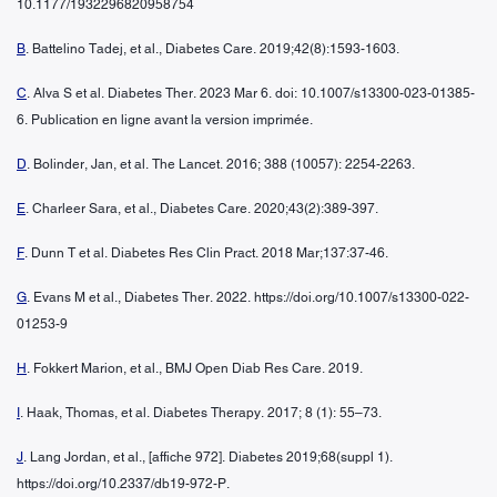
10.1177/1932296820958754
B
. Battelino Tadej, et al., Diabetes Care. 2019;42(8):1593-1603.
C
. Alva S et al. Diabetes Ther. 2023 Mar 6. doi: 10.1007/s13300-023-01385-
6. Publication en ligne avant la version imprimée.
D
. Bolinder, Jan, et al. The Lancet. 2016; 388 (10057): 2254-2263.
E
. Charleer Sara, et al., Diabetes Care. 2020;43(2):389-397.
F
. Dunn T et al. Diabetes Res Clin Pract. 2018 Mar;137:37-46.
G
. Evans M et al., Diabetes Ther. 2022. https://doi.org/10.1007/s13300-022-
01253-9
H
. Fokkert Marion, et al., BMJ Open Diab Res Care. 2019.
I
. Haak, Thomas, et al. Diabetes Therapy. 2017; 8 (1): 55–73.
J
. Lang Jordan, et al., [affiche 972]. Diabetes 2019;68(suppl 1).
https://doi.org/10.2337/db19-972-P.