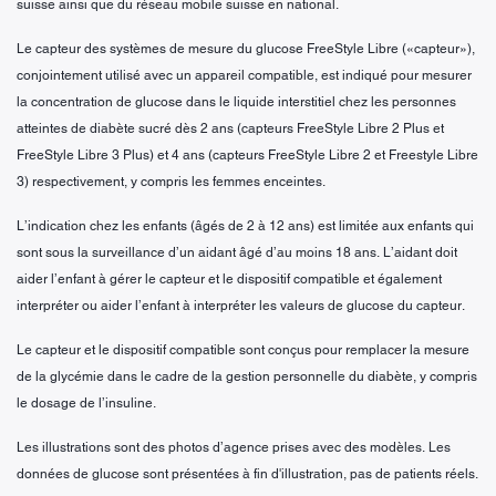
suisse ainsi que du réseau mobile suisse en national.
Le capteur des systèmes de mesure du glucose FreeStyle Libre («capteur»),
conjointement utilisé avec un appareil compatible, est indiqué pour mesurer
la concentration de glucose dans le liquide interstitiel chez les personnes
atteintes de diabète sucré dès 2 ans (capteurs FreeStyle Libre 2 Plus et
FreeStyle Libre 3 Plus) et 4 ans (capteurs FreeStyle Libre 2 et Freestyle Libre
3) respectivement, y compris les femmes enceintes.
L’indication chez les enfants (âgés de 2 à 12 ans) est limitée aux enfants qui
sont sous la surveillance d’un aidant âgé d’au moins 18 ans. L’aidant doit
aider l’enfant à gérer le capteur et le dispositif compatible et également
interpréter ou aider l’enfant à interpréter les valeurs de glucose du capteur.
Le capteur et le dispositif compatible sont conçus pour remplacer la mesure
de la glycémie dans le cadre de la gestion personnelle du diabète, y compris
le dosage de l’insuline.
Les illustrations sont des photos d’agence prises avec des modèles. Les
données de glucose sont présentées à fin d'illustration, pas de patients réels.