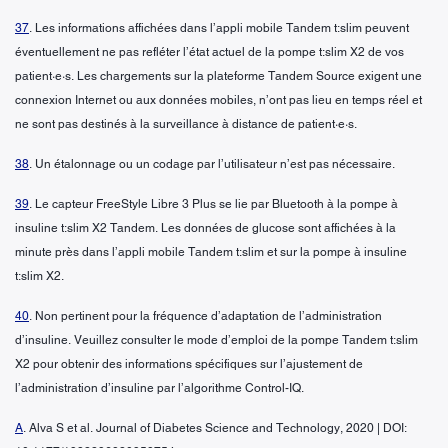
37
. Les informations affichées dans l’appli mobile Tandem t:slim peuvent
éventuellement ne pas refléter l’état actuel de la pompe t:slim X2 de vos
patient·e·s. Les chargements sur la plateforme Tandem Source exigent une
connexion Internet ou aux données mobiles, n’ont pas lieu en temps réel et
ne sont pas destinés à la surveillance à distance de patient·e·s.
38
. Un étalonnage ou un codage par l’utilisateur n’est pas nécessaire.
39
. Le capteur FreeStyle Libre 3 Plus se lie par Bluetooth à la pompe à
insuline t:slim X2 Tandem. Les données de glucose sont affichées à la
minute près dans l’appli mobile Tandem t:slim et sur la pompe à insuline
t:slim X2.
40
. Non pertinent pour la fréquence d’adaptation de l’administration
d’insuline. Veuillez consulter le mode d’emploi de la pompe Tandem t:slim
X2 pour obtenir des informations spécifiques sur l’ajustement de
l’administration d’insuline par l’algorithme Control-IQ.
A
. Alva S et al. Journal of Diabetes Science and Technology, 2020 | DOI: