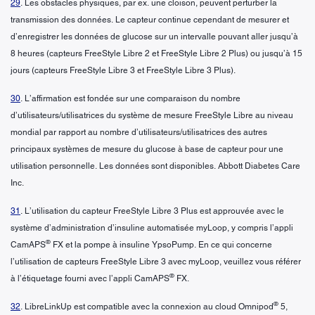
29
. Les obstacles physiques, par ex. une cloison, peuvent perturber la
transmission des données. Le capteur continue cependant de mesurer et
d’enregistrer les données de glucose sur un intervalle pouvant aller jusqu’à
8 heures (capteurs FreeStyle Libre 2 et FreeStyle Libre 2 Plus) ou jusqu’à 15
jours (capteurs FreeStyle Libre 3 et FreeStyle Libre 3 Plus).
30
. L’affirmation est fondée sur une comparaison du nombre
d’utilisateurs/utilisatrices du système de mesure FreeStyle Libre au niveau
mondial par rapport au nombre d’utilisateurs/utilisatrices des autres
principaux systèmes de mesure du glucose à base de capteur pour une
utilisation personnelle. Les données sont disponibles. Abbott Diabetes Care
Inc.
31
. L’utilisation du capteur FreeStyle Libre 3 Plus est approuvée avec le
système d’administration d’insuline automatisée myLoop, y compris l’appli
®
CamAPS
FX et la pompe à insuline YpsoPump. En ce qui concerne
l’utilisation de capteurs FreeStyle Libre 3 avec myLoop, veuillez vous référer
®
à l’étiquetage fourni avec l’appli CamAPS
FX.
®
32
. LibreLinkUp est compatible avec la connexion au cloud Omnipod
5,