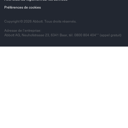
Préférences de cookies
Copyright © 2026 Abbott. Tous droits réservés.
Adresse de l’entreprise:
Abbott AG, Neuhofstrasse 23, 6341 Baar, tél. 0800 804 404** (appel gratuit)