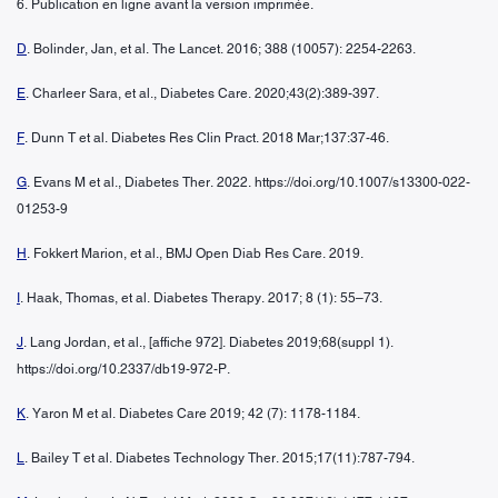
6. Publication en ligne avant la version imprimée.
D
. Bolinder, Jan, et al. The Lancet. 2016; 388 (10057): 2254-2263.
E
. Charleer Sara, et al., Diabetes Care. 2020;43(2):389-397.
F
. Dunn T et al. Diabetes Res Clin Pract. 2018 Mar;137:37-46.
G
. Evans M et al., Diabetes Ther. 2022. https://doi.org/10.1007/s13300-022-
01253-9
H
. Fokkert Marion, et al., BMJ Open Diab Res Care. 2019.
I
. Haak, Thomas, et al. Diabetes Therapy. 2017; 8 (1): 55–73.
J
. Lang Jordan, et al., [affiche 972]. Diabetes 2019;68(suppl 1).
https://doi.org/10.2337/db19-972-P.
K
. Yaron M et al. Diabetes Care 2019; 42 (7): 1178-1184.
L
. Bailey T et al. Diabetes Technology Ther. 2015;17(11):787-794.