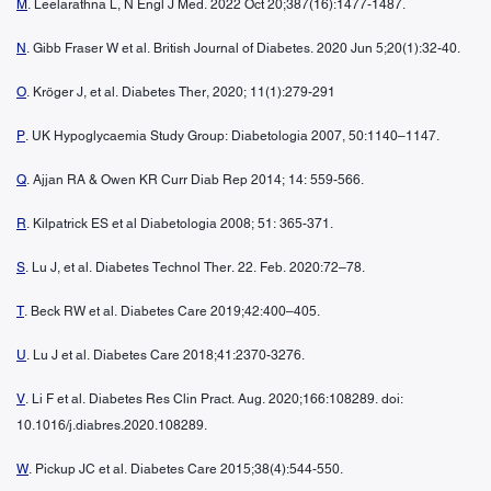
M
. Leelarathna L, N Engl J Med. 2022 Oct 20;387(16):1477-1487.
N
. Gibb Fraser W et al. British Journal of Diabetes. 2020 Jun 5;20(1):32-40.
O
. Kröger J, et al. Diabetes Ther, 2020; 11(1):279-291
P
. UK Hypoglycaemia Study Group: Diabetologia 2007, 50:1140–1147.
Q
. Ajjan RA & Owen KR Curr Diab Rep 2014; 14: 559-566.
R
. Kilpatrick ES et al Diabetologia 2008; 51: 365-371.
S
. Lu J, et al. Diabetes Technol Ther. 22. Feb. 2020:72–78.
T
. Beck RW et al. Diabetes Care 2019;42:400–405.
U
. Lu J et al. Diabetes Care 2018;41:2370-3276.
V
. Li F et al. Diabetes Res Clin Pract. Aug. 2020;166:108289. doi:
10.1016/j.diabres.2020.108289.
W
. Pickup JC et al. Diabetes Care 2015;38(4):544-550.