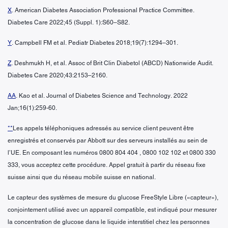
X
. American Diabetes Association Professional Practice Committee.
Diabetes Care 2022;45 (Suppl. 1):S60–S82.
Y
. Campbell FM et al. Pediatr Diabetes 2018;19(7):1294–301.
Z
. Deshmukh H, et al. Assoc of Brit Clin Diabetol (ABCD) Nationwide Audit.
Diabetes Care 2020;43:2153–2160.
AA
. Kao et al. Journal of Diabetes Science and Technology. 2022
Jan;16(1):259-60.
**
Les appels téléphoniques adressés au service client peuvent être
enregistrés et conservés par Abbott sur des serveurs installés au sein de
l’UE. En composant les numéros 0800 804 404 , 0800 102 102 et 0800 330
333, vous acceptez cette procédure. Appel gratuit à partir du réseau fixe
suisse ainsi que du réseau mobile suisse en national.
Le capteur des systèmes de mesure du glucose FreeStyle Libre («capteur»),
conjointement utilisé avec un appareil compatible, est indiqué pour mesurer
la concentration de glucose dans le liquide interstitiel chez les personnes