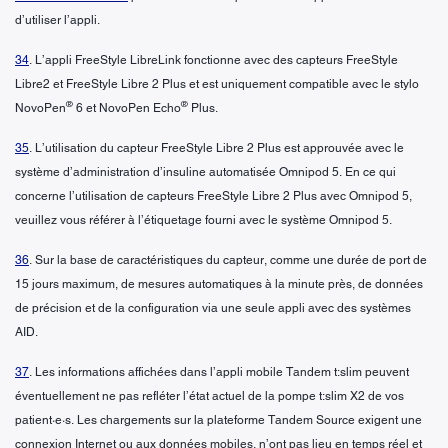
d’utiliser l’appli.
34
. L’appli FreeStyle LibreLink fonctionne avec des capteurs FreeStyle
Libre2 et FreeStyle Libre 2 Plus et est uniquement compatible avec le stylo
®
®
NovoPen
6 et NovoPen Echo
Plus.
35
. L’utilisation du capteur FreeStyle Libre 2 Plus est approuvée avec le
système d’administration d’insuline automatisée Omnipod 5. En ce qui
concerne l’utilisation de capteurs FreeStyle Libre 2 Plus avec Omnipod 5,
veuillez vous référer à l’étiquetage fourni avec le système Omnipod 5.
36
. Sur la base de caractéristiques du capteur, comme une durée de port de
15 jours maximum, de mesures automatiques à la minute près, de données
de précision et de la configuration via une seule appli avec des systèmes
AID.
37
. Les informations affichées dans l’appli mobile Tandem t:slim peuvent
éventuellement ne pas refléter l’état actuel de la pompe t:slim X2 de vos
patient·e·s. Les chargements sur la plateforme Tandem Source exigent une
connexion Internet ou aux données mobiles, n’ont pas lieu en temps réel et