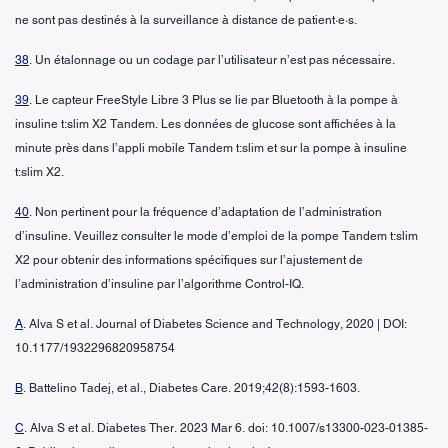
ne sont pas destinés à la surveillance à distance de patient·e·s.
38
. Un étalonnage ou un codage par l’utilisateur n’est pas nécessaire.
39
. Le capteur FreeStyle Libre 3 Plus se lie par Bluetooth à la pompe à
insuline t:slim X2 Tandem. Les données de glucose sont affichées à la
minute près dans l’appli mobile Tandem t:slim et sur la pompe à insuline
t:slim X2.
40
. Non pertinent pour la fréquence d’adaptation de l’administration
d’insuline. Veuillez consulter le mode d’emploi de la pompe Tandem t:slim
X2 pour obtenir des informations spécifiques sur l’ajustement de
l’administration d’insuline par l’algorithme Control-IQ.
A
. Alva S et al. Journal of Diabetes Science and Technology, 2020 | DOI:
10.1177/1932296820958754
B
. Battelino Tadej, et al., Diabetes Care. 2019;42(8):1593-1603.
C
. Alva S et al. Diabetes Ther. 2023 Mar 6. doi: 10.1007/s13300-023-01385-