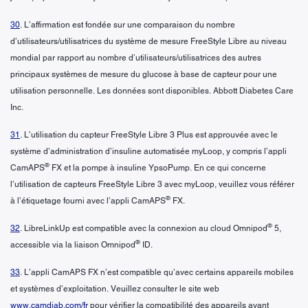
30
. L’affirmation est fondée sur une comparaison du nombre
d’utilisateurs/utilisatrices du système de mesure FreeStyle Libre au niveau
mondial par rapport au nombre d’utilisateurs/utilisatrices des autres
principaux systèmes de mesure du glucose à base de capteur pour une
utilisation personnelle. Les données sont disponibles. Abbott Diabetes Care
Inc.
31
. L’utilisation du capteur FreeStyle Libre 3 Plus est approuvée avec le
système d’administration d’insuline automatisée myLoop, y compris l’appli
®
CamAPS
FX et la pompe à insuline YpsoPump. En ce qui concerne
l’utilisation de capteurs FreeStyle Libre 3 avec myLoop, veuillez vous référer
®
à l’étiquetage fourni avec l’appli CamAPS
FX.
®
32
. LibreLinkUp est compatible avec la connexion au cloud Omnipod
5,
®
accessible via la liaison Omnipod
ID.
33
. L’appli CamAPS FX n’est compatible qu’avec certains appareils mobiles
et systèmes d’exploitation. Veuillez consulter le site web
www.camdiab.com/fr
pour vérifier la compatibilité des appareils avant