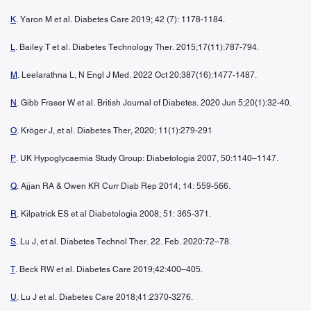
K
. Yaron M et al. Diabetes Care 2019; 42 (7): 1178-1184.
L
. Bailey T et al. Diabetes Technology Ther. 2015;17(11):787-794.
M
. Leelarathna L, N Engl J Med. 2022 Oct 20;387(16):1477-1487.
N
. Gibb Fraser W et al. British Journal of Diabetes. 2020 Jun 5;20(1):32-40.
O
. Kröger J, et al. Diabetes Ther, 2020; 11(1):279-291
P
. UK Hypoglycaemia Study Group: Diabetologia 2007, 50:1140–1147.
Q
. Ajjan RA & Owen KR Curr Diab Rep 2014; 14: 559-566.
R
. Kilpatrick ES et al Diabetologia 2008; 51: 365-371.
S
. Lu J, et al. Diabetes Technol Ther. 22. Feb. 2020:72–78.
T
. Beck RW et al. Diabetes Care 2019;42:400–405.
U
. Lu J et al. Diabetes Care 2018;41:2370-3276.