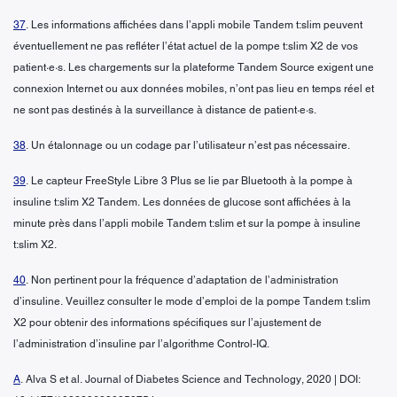
37
. Les informations affichées dans l’appli mobile Tandem t:slim peuvent
éventuellement ne pas refléter l’état actuel de la pompe t:slim X2 de vos
patient·e·s. Les chargements sur la plateforme Tandem Source exigent une
connexion Internet ou aux données mobiles, n’ont pas lieu en temps réel et
ne sont pas destinés à la surveillance à distance de patient·e·s.
38
. Un étalonnage ou un codage par l’utilisateur n’est pas nécessaire.
39
. Le capteur FreeStyle Libre 3 Plus se lie par Bluetooth à la pompe à
insuline t:slim X2 Tandem. Les données de glucose sont affichées à la
minute près dans l’appli mobile Tandem t:slim et sur la pompe à insuline
t:slim X2.
40
. Non pertinent pour la fréquence d’adaptation de l’administration
d’insuline. Veuillez consulter le mode d’emploi de la pompe Tandem t:slim
X2 pour obtenir des informations spécifiques sur l’ajustement de
l’administration d’insuline par l’algorithme Control-IQ.
A
. Alva S et al. Journal of Diabetes Science and Technology, 2020 | DOI: