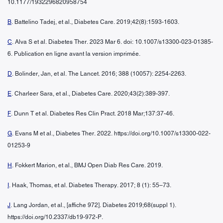
10.1177/1932296820958754
B
. Battelino Tadej, et al., Diabetes Care. 2019;42(8):1593-1603.
C
. Alva S et al. Diabetes Ther. 2023 Mar 6. doi: 10.1007/s13300-023-01385-
6. Publication en ligne avant la version imprimée.
D
. Bolinder, Jan, et al. The Lancet. 2016; 388 (10057): 2254-2263.
E
. Charleer Sara, et al., Diabetes Care. 2020;43(2):389-397.
F
. Dunn T et al. Diabetes Res Clin Pract. 2018 Mar;137:37-46.
G
. Evans M et al., Diabetes Ther. 2022. https://doi.org/10.1007/s13300-022-
01253-9
H
. Fokkert Marion, et al., BMJ Open Diab Res Care. 2019.
I
. Haak, Thomas, et al. Diabetes Therapy. 2017; 8 (1): 55–73.
J
. Lang Jordan, et al., [affiche 972]. Diabetes 2019;68(suppl 1).
https://doi.org/10.2337/db19-972-P.