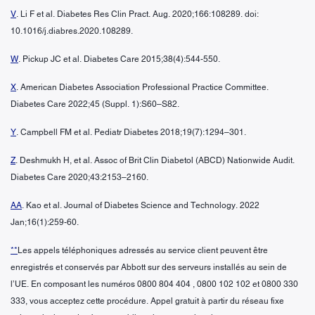
V
. Li F et al. Diabetes Res Clin Pract. Aug. 2020;166:108289. doi:
10.1016/j.diabres.2020.108289.
W
. Pickup JC et al. Diabetes Care 2015;38(4):544-550.
X
. American Diabetes Association Professional Practice Committee.
Diabetes Care 2022;45 (Suppl. 1):S60–S82.
Y
. Campbell FM et al. Pediatr Diabetes 2018;19(7):1294–301.
Z
. Deshmukh H, et al. Assoc of Brit Clin Diabetol (ABCD) Nationwide Audit.
Diabetes Care 2020;43:2153–2160.
AA
. Kao et al. Journal of Diabetes Science and Technology. 2022
Jan;16(1):259-60.
**
Les appels téléphoniques adressés au service client peuvent être
enregistrés et conservés par Abbott sur des serveurs installés au sein de
l’UE. En composant les numéros 0800 804 404 , 0800 102 102 et 0800 330
333, vous acceptez cette procédure. Appel gratuit à partir du réseau fixe