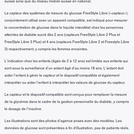
suisse ainsi que du réseau mobile suisse en national.
Le capteur des systèmes de mesure du glucose FreeStyle Libre («capteur»),
conjointement utilisé avec un appareil compatible, est indiqué pour mesurer
la concentration de glucose dans le liquide interstitiel chez les personnes
atteintes de diabète sucré dès 2 ans (capteurs FreeStyle Libre 2 Plus et
FreeStyle Libre 3 Plus) et 4 ans (capteurs FreeStyle Libre 2 et Freestyle Libre
3) respectivement, y compris les femmes enceintes.
L’indication chez les enfants (âgés de 2 à 12 ans) est limitée aux enfants qui
sont sous la surveillance d’un aidant âgé d’au moins 18 ans. L’aidant doit
aider l’enfant à gérer le capteur et le dispositif compatible et également
interpréter ou aider l’enfant à interpréter les valeurs de glucose du capteur.
Le capteur et le dispositif compatible sont conçus pour remplacer la mesure
de la glycémie dans le cadre de la gestion personnelle du diabète, y compris
le dosage de l’insuline.
Les illustrations sont des photos d’agence prises avec des modèles. Les
données de glucose sont présentées à fin d'illustration, pas de patients réels.