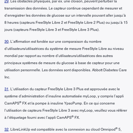
29
. Les obstacles physiques, par ex. une cloison, peuvent perturber la
transmission des données. Le capteur continue cependant de mesurer et
d’enregistrer les données de glucose sur un intervalle pouvant aller jusqu’à
8 heures (capteurs FreeStyle Libre 2 et FreeStyle Libre 2 Plus) ou jusqu’à 15
jours (capteurs FreeStyle Libre 3 et FreeStyle Libre 3 Plus).
30
. L’affirmation est fondée sur une comparaison du nombre
d’utilisateurs/utilisatrices du système de mesure FreeStyle Libre au niveau
mondial par rapport au nombre d’utilisateurs/utilisatrices des autres
principaux systèmes de mesure du glucose à base de capteur pour une
utilisation personnelle. Les données sont disponibles. Abbott Diabetes Care
Inc.
31
. L’utilisation du capteur FreeStyle Libre 3 Plus est approuvée avec le
système d’administration d’insuline automatisée myLoop, y compris l’appli
®
CamAPS
FX et la pompe à insuline YpsoPump. En ce qui concerne
l’utilisation de capteurs FreeStyle Libre 3 avec myLoop, veuillez vous référer
®
à l’étiquetage fourni avec l’appli CamAPS
FX.
®
32
. LibreLinkUp est compatible avec la connexion au cloud Omnipod
5,