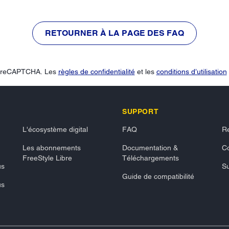
RETOURNER À LA PAGE DES FAQ
ar reCAPTCHA. Les
règles de confidentialité
et les
conditions d’utilisation
SUPPORT
L'écosystème digital
FAQ
R
Les abonnements
Documentation &
Co
FreeStyle Libre
Téléchargements
us
S
Guide de compatibilité
us