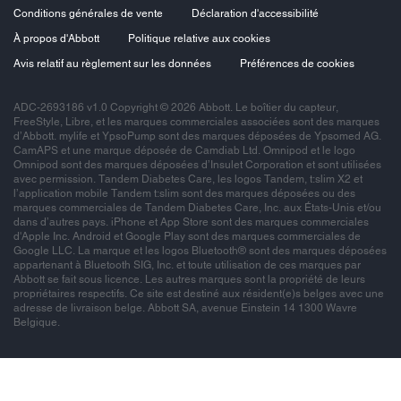
Conditions générales de vente
Déclaration d'accessibilité
À propos d'Abbott
Politique relative aux cookies
Avis relatif au règlement sur les données
Préférences de cookies
ADC-2693186 v1.0 Copyright © 2026 Abbott. Le boîtier du capteur,
FreeStyle, Libre, et les marques commerciales associées sont des marques
d’Abbott. mylife et YpsoPump sont des marques déposées de Ypsomed AG.
CamAPS et une marque déposée de Camdiab Ltd. Omnipod et le logo
Omnipod sont des marques déposées d’Insulet Corporation et sont utilisées
avec permission. Tandem Diabetes Care, les logos Tandem, t:slim X2 et
l’application mobile Tandem t:slim sont des marques déposées ou des
marques commerciales de Tandem Diabetes Care, Inc. aux États-Unis et/ou
dans d’autres pays. iPhone et App Store sont des marques commerciales
d'Apple Inc. Android et Google Play sont des marques commerciales de
Google LLC. La marque et les logos Bluetooth® sont des marques déposées
appartenant à Bluetooth SIG, Inc. et toute utilisation de ces marques par
Abbott se fait sous licence. Les autres marques sont la propriété de leurs
propriétaires respectifs. Ce site est destiné aux résident(e)s belges avec une
adresse de livraison belge. Abbott SA, avenue Einstein 14 1300 Wavre
Belgique.