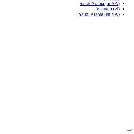
Saudi Arabia
(ar-SA)
Vietnam
(vi)
Saudi Arabia
(en-SA)