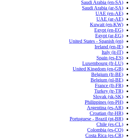
Saudi Arabia
(en-SA)
Saudi Arabia
(ar-SA)
UAE
(en-AE)
UAE
(ar-AE)
Kuwait
(en-KW)
Egypt
(en-EG)
Egypt
(ar-EG)
United States - Spanish
(en)
Ireland
(en-IE)
Italy
(it-IT)
Spain
(es-ES)
Luxembourg
(fr-LU)
United Kingdom
(en-GB)
Belgium
(fr-BE)
Belgium
(nl-BE)
France
(fr-FR)
Turkey
(tr-TR)
Slovak
(sk-SK)
Philippines
(en-PH)
Argentina
(es-AR)
Croatian
(hr-HR)
Portuguese - Brazil
(pt-BR)
Chile
(es-CL)
Colombia
(es-CO)
Costa Rica
(es-CR)