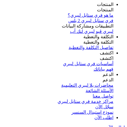
المنتجات
المنتجات
ما هو فري ستايل ليبري؟
فري ستايل ليبري 2 بلس​
التطبيقات ومشاركة البيانات
ليبري ڤيو
ليبري لنك آب
التكلفة والتغطية
التكلفة والتغطية
تفاصيل التكلفة والتغطية
اكتشف​
اكتشف​
أساسيات فري ستايل ليبري
فهم بياناتك
الدعم
الدعم
محاضرات يلا ليبري التعليمية
الأسئلة الشائعة
تواصل معنا
مراكز خدمة فري ستايل ليبري
سجّل الآن​
نموذج استبدال السنسر
اطلب الآن