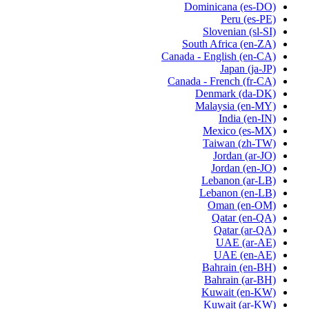
Dominicana
(es-DO)
Peru
(es-PE)
Slovenian
(sl-SI)
South Africa
(en-ZA)
Canada - English
(en-CA)
Japan
(ja-JP)
Canada - French
(fr-CA)
Denmark
(da-DK)
Malaysia
(en-MY)
India
(en-IN)
Mexico
(es-MX)
Taiwan
(zh-TW)
Jordan
(ar-JO)
Jordan
(en-JO)
Lebanon
(ar-LB)
Lebanon
(en-LB)
Oman
(en-OM)
Qatar
(en-QA)
Qatar
(ar-QA)
UAE
(ar-AE)
UAE
(en-AE)
Bahrain
(en-BH)
Bahrain
(ar-BH)
Kuwait
(en-KW)
Kuwait
(ar-KW)