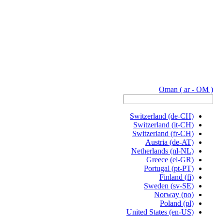
Oman
( ar - OM )
Switzerland
(de-CH)
Switzerland
(it-CH)
Switzerland
(fr-CH)
Austria
(de-AT)
Netherlands
(nl-NL)
Greece
(el-GR)
Portugal
(pt-PT)
Finland
(fi)
Sweden
(sv-SE)
Norway
(no)
Poland
(pl)
United States
(en-US)