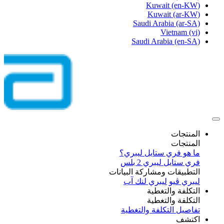
Kuwait
(en-KW)
Kuwait
(ar-KW)
Saudi Arabia
(ar-SA)
Vietnam
(vi)
Saudi Arabia
(en-SA)
المنتجات
المنتجات
ما هو فري ستايل ليبري؟
فري ستايل ليبري 2 بلس​
التطبيقات ومشاركة البيانات
ليبري ڤيو
ليبري لنك آب
التكلفة والتغطية
التكلفة والتغطية
تفاصيل التكلفة والتغطية
اكتشف​