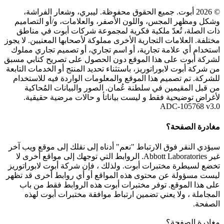
© 2026 أبوت. جميع الحقوق محفوظة. ليبري، وشعار الفراشة،
وشكل ومظهر المجس، واللون الأصفر، والعلامات، و/أو التصاميم
ذات الصلة، تُعدّ ملكية فكرية لمجموعة شركات أبوت في مناطق
مختلفة. العلامات التجارية الأخرى مملوكة لأصحابها المعنيين. لا يجوز
استخدام أي علامة تجارية، أو اسم تجاري، أو تصميم تجاري مملوك
لشركة أبوت على هذا الموقع دون الحصول على تصريح كتابي مسبق
من شركة أبوت لابوراتوريز، باستثناء تحديد المنتج أو الخدمات التابعة
للشركة. تم تصميم هذا الموقع والمعلومات الواردة فيه للاستخدام
من قبل المقيمين في سلطنة عُمان. الصور والبيانات المُحاكية
لأغراض توضيحية فقط و ليست بياناتأ و حالات مرضية حقيقية.
ADC-105768 v3.0
مغادرة الصفحة؟
سيؤدي النقر فوق الارتباط "نعم" أدناه إلى نقلك إلى موقع ويب آخر
غير Abbott Laboratories. الروابط التي توجهك إلى مواقع أخرى لا
تخضع لسيطرة مختبرات أبوت. ولذلك ، فإن شركة أبوت لابوراتوريز
ليست مسؤولة عن محتوى هذه المواقع أو أي روابط أخرى قد تظهر
على هذا الموقع. توفر مختبرات أبوت هذه الروابط فقط من باب
المجاملة ، ولا يعني تضمين ارتباط موافقة مختبرات أبوت لهذه
الصفحة.
مغادرة الصفحة؟