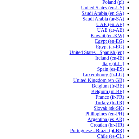
Poland
(pl)
United States
(en-US)
Saudi Arabia
(en-SA)
Saudi Arabia
(ar-SA)
UAE
(en-AE)
UAE
(ar-AE)
Kuwait
(en-KW)
Egypt
(en-EG)
Egypt
(ar-EG)
United States - Spanish
(en)
Ireland
(en-IE)
Italy
(it-IT)
Spain
(es-ES)
Luxembourg
(fr-LU)
United Kingdom
(en-GB)
Belgium
(fr-BE)
Belgium
(nl-BE)
France
(fr-FR)
Turkey
(tr-TR)
Slovak
(sk-SK)
Philippines
(en-PH)
Argentina
(es-AR)
Croatian
(hr-HR)
Portuguese - Brazil
(pt-BR)
Chile
(es-CL)