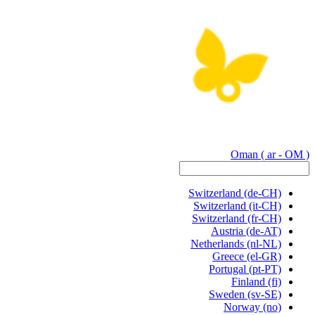
Oman
( ar - OM )
Switzerland
(de-CH)
Switzerland
(it-CH)
Switzerland
(fr-CH)
Austria
(de-AT)
Netherlands
(nl-NL)
Greece
(el-GR)
Portugal
(pt-PT)
Finland
(fi)
Sweden
(sv-SE)
Norway
(no)