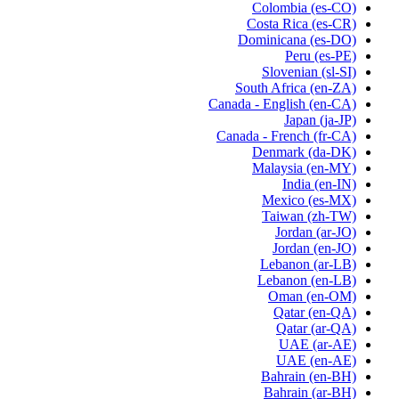
Colombia
(es-CO)
Costa Rica
(es-CR)
Dominicana
(es-DO)
Peru
(es-PE)
Slovenian
(sl-SI)
South Africa
(en-ZA)
Canada - English
(en-CA)
Japan
(ja-JP)
Canada - French
(fr-CA)
Denmark
(da-DK)
Malaysia
(en-MY)
India
(en-IN)
Mexico
(es-MX)
Taiwan
(zh-TW)
Jordan
(ar-JO)
Jordan
(en-JO)
Lebanon
(ar-LB)
Lebanon
(en-LB)
Oman
(en-OM)
Qatar
(en-QA)
Qatar
(ar-QA)
UAE
(ar-AE)
UAE
(en-AE)
Bahrain
(en-BH)
Bahrain
(ar-BH)