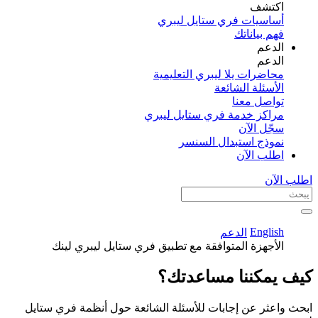
اكتشف​
أساسيات فري ستايل ليبري
فهم بياناتك
الدعم
الدعم
محاضرات يلا ليبري التعليمية
الأسئلة الشائعة
تواصل معنا
مراكز خدمة فري ستايل ليبري
سجّل الآن​
نموذج استبدال السنسر
اطلب الآن
اطلب الآن
English
الدعم
الأجهزة المتوافقة مع تطبيق فري ستايل ليبري لينك
كيف يمكننا مساعدتك؟
ابحث واعثر عن إجابات للأسئلة الشائعة حول أنظمة فري ستايل