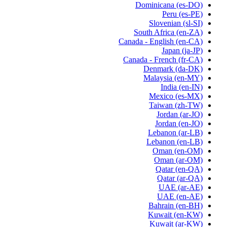
Dominicana
(es-DO)
Peru
(es-PE)
Slovenian
(sl-SI)
South Africa
(en-ZA)
Canada - English
(en-CA)
Japan
(ja-JP)
Canada - French
(fr-CA)
Denmark
(da-DK)
Malaysia
(en-MY)
India
(en-IN)
Mexico
(es-MX)
Taiwan
(zh-TW)
Jordan
(ar-JO)
Jordan
(en-JO)
Lebanon
(ar-LB)
Lebanon
(en-LB)
Oman
(en-OM)
Oman
(ar-OM)
Qatar
(en-QA)
Qatar
(ar-QA)
UAE
(ar-AE)
UAE
(en-AE)
Bahrain
(en-BH)
Kuwait
(en-KW)
Kuwait
(ar-KW)