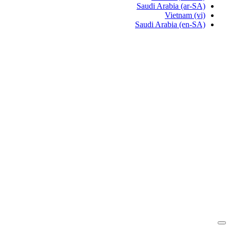
Saudi Arabia
(ar-SA)
Vietnam
(vi)
Saudi Arabia
(en-SA)