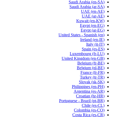
Saudi Arabia
(en-SA)
Saudi Arabia
(ar-SA)
UAE
(en-AE)
UAE
(ar-AE)
Kuwait
(en-KW)
Egypt
(en-EG)
Egypt
(ar-EG)
United States - Spanish
(en)
Ireland
(en-IE)
Italy
(it-IT)
Spain
(es-ES)
Luxembourg
(fr-LU)
United Kingdom
(en-GB)
Belgium
(fr-BE)
Belgium
(nl-BE)
France
(fr-FR)
Turkey
(tr-TR)
Slovak
(sk-SK)
Philippines
(en-PH)
Argentina
(es-AR)
Croatian
(hr-HR)
Portuguese - Brazil
(pt-BR)
Chile
(es-CL)
Colombia
(es-CO)
Costa Rica
(es-CR)