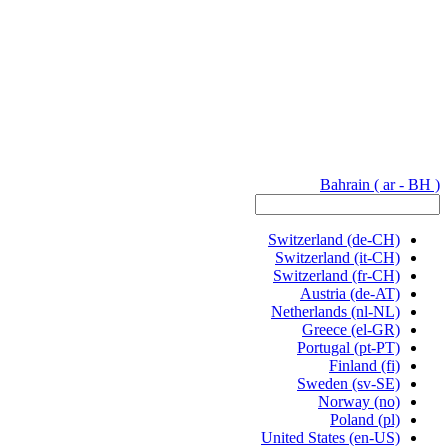
Bahrain
( ar - BH )
Switzerland
(de-CH)
Switzerland
(it-CH)
Switzerland
(fr-CH)
Austria
(de-AT)
Netherlands
(nl-NL)
Greece
(el-GR)
Portugal
(pt-PT)
Finland
(fi)
Sweden
(sv-SE)
Norway
(no)
Poland
(pl)
United States
(en-US)