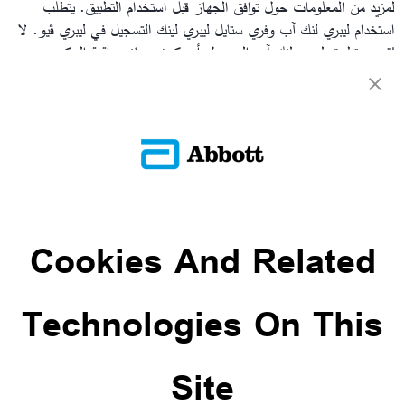
لمزيد من المعلومات حول توافق الجهاز قبل استخدام التطبيق. يتطلب
استخدام ليبري لنك آب وفري ستايل ليبري لينك التسجيل في ليبري ڤيو. لا
يُقصد بتطبيق ليبري لنك آب المحمول أن يكون جهاز مراقبة السكر
الأساسي: يجب على المستخدمين المنزليين استشارة أجهزتهم الأساسية
واستشارة أخصائي الرعاية الصحية قبل إجراء أي تفسير طبي وتعديلات
علاجية من المعلومات التي يوفرها التطبيق.
العودة إلى الأسئلة الشائعة
العودة إلى الأسئلة الشائعة
Cookies And Related
ADC-CS-04229
Technologies On This
Site
تواصل معنا