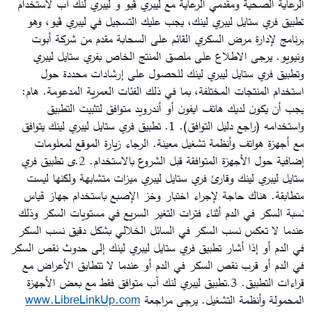
الرعاية الصحية ومقدمي الرعاية مع ليبري ڤيو و ليبري لنك آب
لاستخدام
تطبيق فري ستايل ليبري لينك، يجب عليك التسجيل في ليبري ڤيو، وهو
برنامج لإدارة مرض السكري القائم على السحابة مقدم من شركة أبوت
ونيويو. يرجى الاطلاع على ملصق المنتج الخاص بفري ستايل ليبري
وتطبيق فري ستايل ليبري لينك للحصول على إرشادات محددة حول
استخدام المنتجات المختلفة، بما في ذلك الفئات العمرية المدعومة.
هام:
يجب أن يكون لديك هاتف ايفون أو أندرويد متوافق لتثبيت التطبيق
واستخدامه (راجع دليل التوافق).
1. تطبيق فري ستايل ليبري لينك يتوافق
مع أجهزة هواتف وأنظمة تشغيل معينة. الرجاء زيارة الموقع لمعلومات
إضافية حول الأجهزة المتوافقة قبل الشروع بالاستخدام.
2.ى تطبيق فري
ستايل ليبري لينك وقارئ فري ستايل ليبري ميزات متشابهة ولكنها ليست
متطابقة. هناك حاجة لإجراء اختبار وخز الإصبع باستخدام جهاز قياس
نسبة السكر في الدم أثناء فترات التغير السريع في مستويات السكر وذلك
عندما لا تعكس نسب السكر في السائل الخلالي بشكل دقيق نسب السكر
في الدم أو إذا أشار تطبيق فري ستايل ليبري لينك إلى حدوث نقص السكر
في الدم أو قرب نقص السكر في الدم أو عندما لا تتطابق الأعراض مع
قراءات التطبيق.
3.تطبيق ليبري لنك آب متوافق فقط مع بعض الأجهزة
المحمولة وأنظمة التشغيل. يرجى مراجعة
www.LibreLinkUp.com