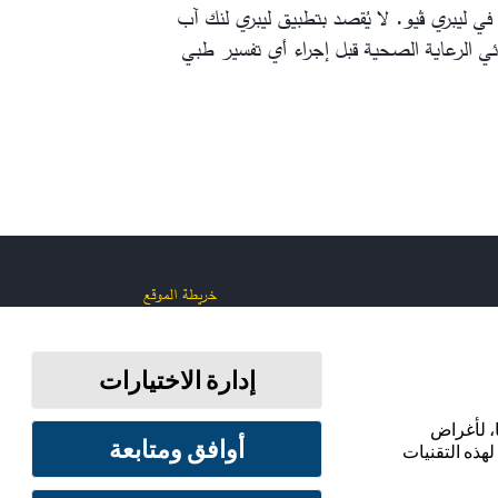
في ليبري ڤيو. لا يُقصد بتطبيق ليبري لنك آب
ئي الرعاية الصحية قبل إجراء أي تفسير طبي
خريطة الموقع
إدارة الاختيارات
ابقَ على اتصال
، لأغراض
أوافق ومتابعة
لهذه التقنيات
شروط الاستخدام
سياسة الخصوصية
تفضيلات ملفات تعريف الارتباط