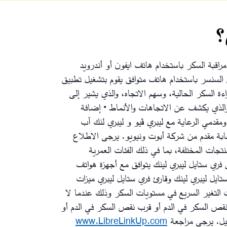
؟
اقبة السكر باستخدام هاتف ايفون أو أندرويد
السنسر باستخدام هاتف متوافق يقوم بتشغيل تطبيق
ة السكر الحالية، وسهم الاتجاه، والذي يشير إلى
والذي يكشف عن الاتجاهات والأنماط
• إضافة
مقدمي الرعاية مع ليبري ڤيو و ليبري لنك آب
حابة مقدم من شركة أبوت ونيويو. يرجى الاطلاع
ات المختلفة، بما في ذلك الفئات العمرية
ق فري ستايل ليبري لينك يتوافق مع أجهزة هواتف
تايل ليبري لينك وقارئ فري ستايل ليبري ميزات
 التغير السريع في مستويات السكر وذلك عندما لا
نقص السكر في الدم أو قرب نقص السكر في الدم أو
www.LibreLinkUp.com