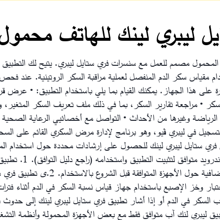
ل ليبري لينك للهاتف محمول
لمحمول مصمم للعمل مع سنسرات فري ستايل ليبري. يتيح لك التطبيق مر
 مقياس سكر الدم المنفصل لعملية مراقبة السكر الروتينية. عند فحص 
 على هذا الجهاز. يمكنك القيام بما يلي باستخدام التطبيق:
• عرض قراء
• مراجعة تقارير السكر، بما في ذلك ملف تعريف السكر المتغير، 
الرياضة وغيرها من الأحداث
• التواصل مع أخصائيي الرعاية الصحية و
تسجيل في ليبري ڤيو، وهو برنامج لإدارة مرض السكري القائم على الس
ري ستايل ليبري لينك للحصول على إرشادات محددة حول استخدام المنتج
ويد متوافق لتثبيت التطبيق واستخدامه (راجع دليل التوافق).
1. تطبي
افية حول الأجهزة المتوافقة قبل الشروع بالاستخدام.
2.ى تطبيق فري س
تبار وخز الإصبع باستخدام جهاز قياس نسبة السكر في الدم أثناء فترات
السكر في الدم أو إذا أشار تطبيق فري ستايل ليبري لينك إلى حدوث 