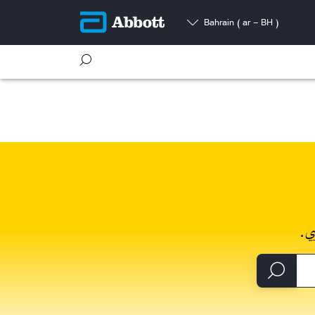
Bahrain
( ar - BH )
ي.