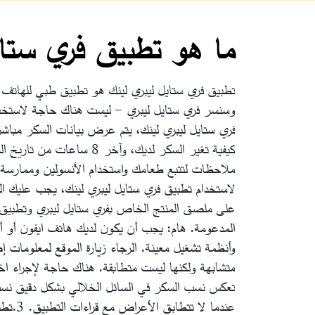
ما هو تطبيق فري ستاي
تطبيق فري ستايل ليبري لينك هو تطبيق طبي للهاتف ا
وسنسر فري ستايل ليبري - ليست هناك حاجة لاستخدام
فري ستايل ليبري لينك، يتم عرض بيانات السكر مباشرة
كيفية تغير السكر لديك، وآخر 8 ساعات من تاريخ السكر
ملاحظات لتتبع طعامك واستخدام الأنسولين وممارسة 
لاستخدام تطبيق فري ستايل ليبري لينك، يجب عليك ال
على ملصق المنتج الخاص بفري ستايل ليبري وتطبيق ف
المدعومة.
هام: يجب أن يكون لديك هاتف ايفون أو أندر
وأنظمة تشغيل معينة. الرجاء زيارة الموقع لمعلومات إض
متشابهة ولكنها ليست متطابقة. هناك حاجة لإجراء اخ
تعكس نسب السكر في السائل الخلالي بشكل دقيق نسب 
عندما لا تتطابق الأعراض مع قراءات التطبيق.
3.تطبيق ليبري لنك آب متوافق فقط مع بعض الأجهزة المحمولة وأنظمة التشغيل. يرجى مراجعة