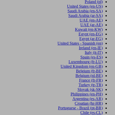
Poland
(pl)
United States
(en-US)
Saudi Arabia
(en-SA)
Saudi Arabia
(ar-SA)
UAE
(en-AE)
UAE
(ar-AE)
Kuwait
(en-KW)
Egypt
(en-EG)
Egypt
(ar-EG)
United States - Spanish
(en)
Ireland
(en-IE)
Italy
(it-IT)
Spain
(es-ES)
Luxembourg
(fr-LU)
United Kingdom
(en-GB)
Belgium
(fr-BE)
Belgium
(nl-BE)
France
(fr-FR)
Turkey
(tr-TR)
Slovak
(sk-SK)
Philippines
(en-PH)
Argentina
(es-AR)
Croatian
(hr-HR)
Portuguese - Brazil
(pt-BR)
Chile
(es-CL)