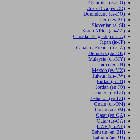
Colombia
(es-CO)
Costa Rica
(es-CR)
Dominicana
(es-DO)
Peru
(es-PE)
Slovenian
(sl-SI)
South Africa
(en-ZA)
Canada - English
(en-CA)
Japan
(ja-JP)
Canada - French
(fr-CA)
Denmark
(da-DK)
Malaysia
(en-MY)
India
(en-IN)
Mexico
(es-MX)
Taiwan
(zh-TW)
Jordan
(ar-JO)
Jordan
(en-JO)
Lebanon
(ar-LB)
Lebanon
(en-LB)
Oman
(en-OM)
Oman
(ar-OM)
Qatar
(en-QA)
Qatar
(ar-QA)
UAE
(en-AE)
Bahrain
(en-BH)
Bahrain
(ar-BH)