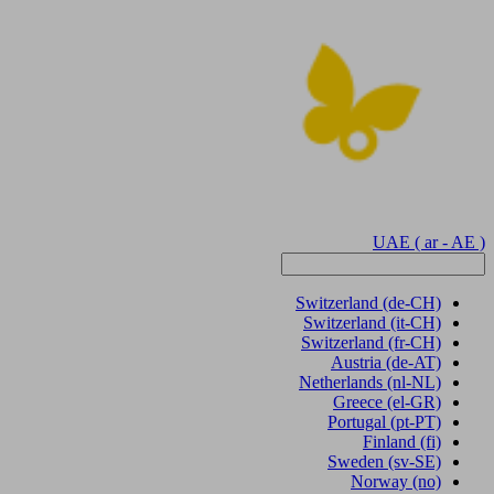
UAE
( ar - AE )
Switzerland
(de-CH)
Switzerland
(it-CH)
Switzerland
(fr-CH)
Austria
(de-AT)
Netherlands
(nl-NL)
Greece
(el-GR)
Portugal
(pt-PT)
Finland
(fi)
Sweden
(sv-SE)
Norway
(no)