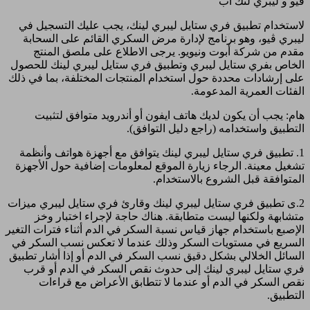
ڤيو و ليبري لنك آب
لاستخدام تطبيق فري ستايل ليبري لينك، يجب عليك التسجيل في
ليبري ڤيو، وهو برنامج لإدارة مرض السكري القائم على السحابة
مقدم من شركة أبوت ونيويو. يرجى الاطلاع على ملصق المنتج
الخاص بفري ستايل ليبري وتطبيق فري ستايل ليبري لينك للحصول
على إرشادات محددة حول استخدام المنتجات المختلفة، بما في ذلك
الفئات العمرية المدعومة.
هام: يجب أن يكون لديك هاتف ايفون أو أندرويد متوافق لتثبيت
التطبيق واستخدامه (راجع دليل التوافق).
1. تطبيق فري ستايل ليبري لينك يتوافق مع أجهزة هواتف وأنظمة
تشغيل معينة. الرجاء زيارة الموقع لمعلومات إضافية حول الأجهزة
المتوافقة قبل الشروع بالاستخدام.
2.ى تطبيق فري ستايل ليبري لينك وقارئ فري ستايل ليبري ميزات
متشابهة ولكنها ليست متطابقة. هناك حاجة لإجراء اختبار وخز
الإصبع باستخدام جهاز قياس نسبة السكر في الدم أثناء فترات التغير
السريع في مستويات السكر وذلك عندما لا تعكس نسب السكر في
السائل الخلالي بشكل دقيق نسب السكر في الدم أو إذا أشار تطبيق
فري ستايل ليبري لينك إلى حدوث نقص السكر في الدم أو قرب
نقص السكر في الدم أو عندما لا تتطابق الأعراض مع قراءات
التطبيق.