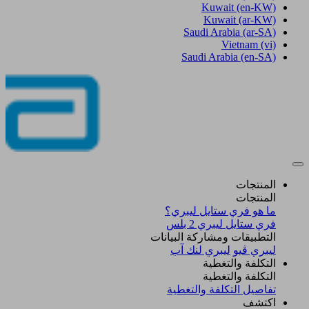
Kuwait
(en-KW)
Kuwait
(ar-KW)
Saudi Arabia
(ar-SA)
Vietnam
(vi)
Saudi Arabia
(en-SA)
المنتجات
المنتجات
ما هو فري ستايل ليبري؟
فري ستايل ليبري 2 بلس​
التطبيقات ومشاركة البيانات
ليبري ڤيو
ليبري لنك آب
التكلفة والتغطية
التكلفة والتغطية
تفاصيل التكلفة والتغطية
اكتشف​