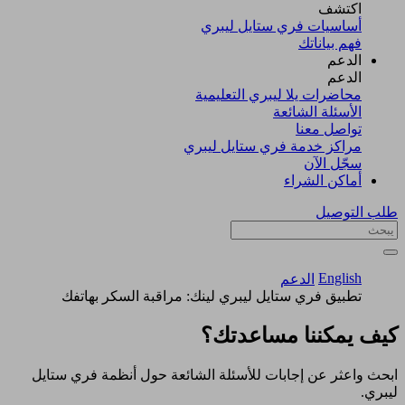
اكتشف​
أساسيات فري ستايل ليبري
فهم بياناتك
الدعم
الدعم
محاضرات يلا ليبري التعليمية
الأسئلة الشائعة
تواصل معنا
مراكز خدمة فري ستايل ليبري
سجّل الآن​
أماكن الشراء
طلب التوصيل
English
الدعم
تطبيق فري ستايل ليبري لينك: مراقبة السكر بهاتفك
كيف يمكننا مساعدتك؟
ابحث واعثر عن إجابات للأسئلة الشائعة حول أنظمة فري ستايل
ليبري.