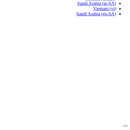
Saudi Arabia
(ar-SA)
Vietnam
(vi)
Saudi Arabia
(en-SA)