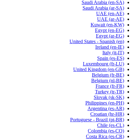
Saudi Arabia
(en-SA)
Saudi Arabia
(ar-SA)
UAE
(en-AE)
UAE
(ar-AE)
Kuwait
(en-KW)
Egypt
(en-EG)
Egypt
(ar-EG)
United States - Spanish
(en)
Ireland
(en-IE)
Italy
(it-IT)
Spain
(es-ES)
Luxembourg
(fr-LU)
United Kingdom
(en-GB)
Belgium
(fr-BE)
Belgium
(nl-BE)
France
(fr-FR)
Turkey
(tr-TR)
Slovak
(sk-SK)
Philippines
(en-PH)
Argentina
(es-AR)
Croatian
(hr-HR)
Portuguese - Brazil
(pt-BR)
Chile
(es-CL)
Colombia
(es-CO)
Costa Rica
(es-CR)