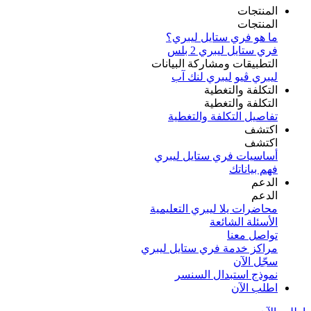
المنتجات
المنتجات
ما هو فري ستايل ليبري؟
فري ستايل ليبري 2 بلس​
التطبيقات ومشاركة البيانات
ليبري ڤيو
ليبري لنك آب
التكلفة والتغطية
التكلفة والتغطية
تفاصيل التكلفة والتغطية
اكتشف​
اكتشف​
أساسيات فري ستايل ليبري
فهم بياناتك
الدعم
الدعم
محاضرات يلا ليبري التعليمية
الأسئلة الشائعة
تواصل معنا
مراكز خدمة فري ستايل ليبري
سجّل الآن​
نموذج استبدال السنسر
اطلب الآن