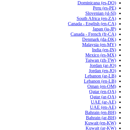
Dominicana
(es-DO)
Peru
(es-PE)
Slovenian
(sl-SI)
South Africa
(en-ZA)
Canada - English
(en-CA)
Japan
(ja-JP)
Canada - French
(fr-CA)
Denmark
(da-DK)
Malaysia
(en-MY)
India
(en-IN)
Mexico
(es-MX)
Taiwan
(zh-TW)
Jordan
(ar-JO)
Jordan
(en-JO)
Lebanon
(ar-LB)
Lebanon
(en-LB)
Oman
(en-OM)
Qatar
(en-QA)
Qatar
(ar-QA)
UAE
(ar-AE)
UAE
(en-AE)
Bahrain
(en-BH)
Bahrain
(ar-BH)
Kuwait
(en-KW)
Kuwait
(ar-KW)