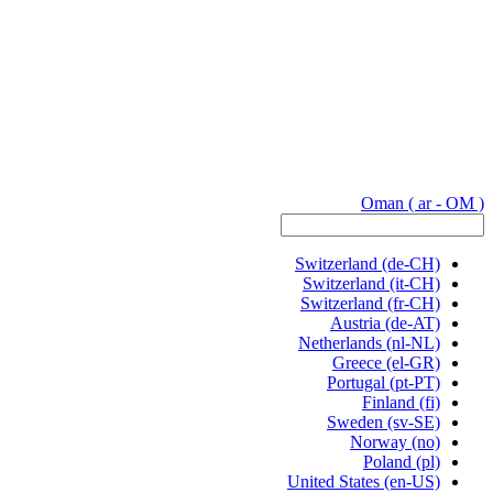
Oman
( ar - OM )
Switzerland
(de-CH)
Switzerland
(it-CH)
Switzerland
(fr-CH)
Austria
(de-AT)
Netherlands
(nl-NL)
Greece
(el-GR)
Portugal
(pt-PT)
Finland
(fi)
Sweden
(sv-SE)
Norway
(no)
Poland
(pl)
United States
(en-US)