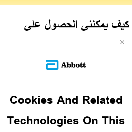
كيف يمكنني الحصول على
تطبيق ليبري لنك آب؟
إذا كان لديك هاتف ذكي يعمل بنظام أندرويد، فيمكنك تنزيل التطبيق من
متجر Google Play. إذا كان لديك ايفون، فيمكنك تنزيل التطبيق من
متجر Apple Store.
العودة إلى الأسئلة الشائعة
Cookies And Related
ADC-CS-04229
Technologies On This