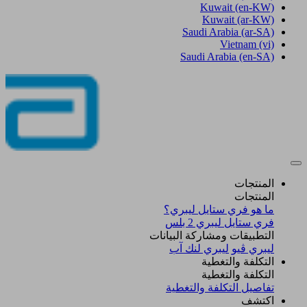
Kuwait
(en-KW)
Kuwait
(ar-KW)
Saudi Arabia
(ar-SA)
Vietnam
(vi)
Saudi Arabia
(en-SA)
المنتجات
المنتجات
ما هو فري ستايل ليبري؟
فري ستايل ليبري 2 بلس​
التطبيقات ومشاركة البيانات
ليبري ڤيو
ليبري لنك آب
التكلفة والتغطية
التكلفة والتغطية
تفاصيل التكلفة والتغطية
اكتشف​