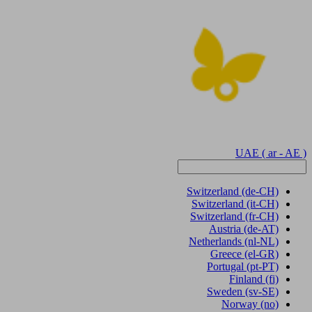
UAE
( ar - AE )
Switzerland
(de-CH)
Switzerland
(it-CH)
Switzerland
(fr-CH)
Austria
(de-AT)
Netherlands
(nl-NL)
Greece
(el-GR)
Portugal
(pt-PT)
Finland
(fi)
Sweden
(sv-SE)
Norway
(no)