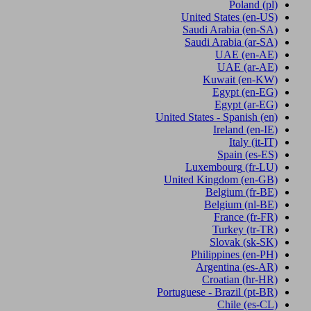
Poland
(pl)
United States
(en-US)
Saudi Arabia
(en-SA)
Saudi Arabia
(ar-SA)
UAE
(en-AE)
UAE
(ar-AE)
Kuwait
(en-KW)
Egypt
(en-EG)
Egypt
(ar-EG)
United States - Spanish
(en)
Ireland
(en-IE)
Italy
(it-IT)
Spain
(es-ES)
Luxembourg
(fr-LU)
United Kingdom
(en-GB)
Belgium
(fr-BE)
Belgium
(nl-BE)
France
(fr-FR)
Turkey
(tr-TR)
Slovak
(sk-SK)
Philippines
(en-PH)
Argentina
(es-AR)
Croatian
(hr-HR)
Portuguese - Brazil
(pt-BR)
Chile
(es-CL)