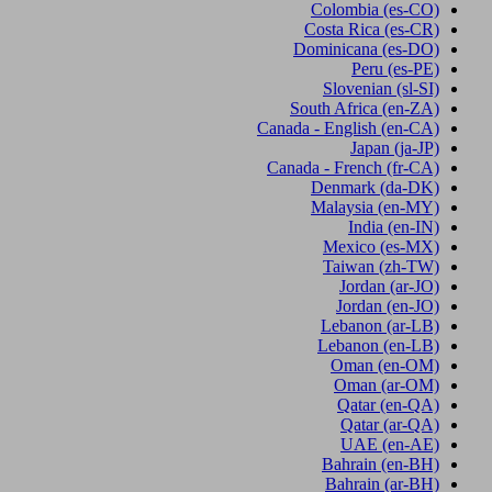
Colombia
(es-CO)
Costa Rica
(es-CR)
Dominicana
(es-DO)
Peru
(es-PE)
Slovenian
(sl-SI)
South Africa
(en-ZA)
Canada - English
(en-CA)
Japan
(ja-JP)
Canada - French
(fr-CA)
Denmark
(da-DK)
Malaysia
(en-MY)
India
(en-IN)
Mexico
(es-MX)
Taiwan
(zh-TW)
Jordan
(ar-JO)
Jordan
(en-JO)
Lebanon
(ar-LB)
Lebanon
(en-LB)
Oman
(en-OM)
Oman
(ar-OM)
Qatar
(en-QA)
Qatar
(ar-QA)
UAE
(en-AE)
Bahrain
(en-BH)
Bahrain
(ar-BH)