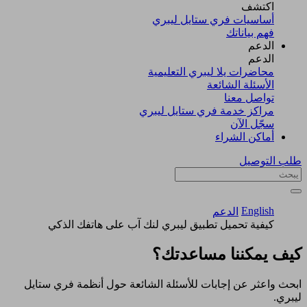
اكتشف​
أساسيات فري ستايل ليبري
فهم بياناتك
الدعم
الدعم
محاضرات يلا ليبري التعليمية
الأسئلة الشائعة
تواصل معنا
مراكز خدمة فري ستايل ليبري
سجّل الآن​
أماكن الشراء
طلب التوصيل
English
الدعم
كيفية تحميل تطبيق ليبري لنك آب على هاتفك الذكي
كيف يمكننا مساعدتك؟
ابحث واعثر عن إجابات للأسئلة الشائعة حول أنظمة فري ستايل
ليبري.