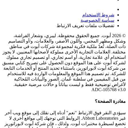
شروط الاستخدام
سياسة الخصوصية
تفضيلات ملفات تعريف الارتباط
© 2026 أبوت. جميع الحقوق محفوظة. ليبري، وشعار الفراشة،
وشكل ومظهر المجس، واللون الأصفر، والعلامات، و/أو التصاميم
ذات الصلة، تُعدّ ملكية فكرية لمجموعة شركات أبوت في مناطق
مختلفة. العلامات التجارية الأخرى مملوكة لأصحابها المعنيين. لا يجوز
استخدام أي علامة تجارية، أو اسم تجاري، أو تصميم تجاري مملوك
لشركة أبوت على هذا الموقع دون الحصول على تصريح كتابي مسبق
من شركة أبوت لابوراتوريز، باستثناء تحديد المنتج أو الخدمات التابعة
للشركة. تم تصميم هذا الموقع والمعلومات الواردة فيه للاستخدام
من قبل المقيمين في سلطنة عُمان. الصور والبيانات المُحاكية
لأغراض توضيحية فقط و ليست بياناتأ و حالات مرضية حقيقية.
ADC-105768 v3.0
مغادرة الصفحة؟
سيؤدي النقر فوق الارتباط "نعم" أدناه إلى نقلك إلى موقع ويب آخر
غير Abbott Laboratories. الروابط التي توجهك إلى مواقع أخرى لا
تخضع لسيطرة مختبرات أبوت. ولذلك ، فإن شركة أبوت لابوراتوريز