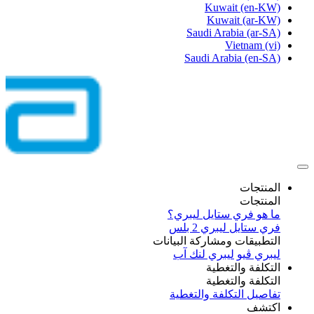
Kuwait
(en-KW)
Kuwait
(ar-KW)
Saudi Arabia
(ar-SA)
Vietnam
(vi)
Saudi Arabia
(en-SA)
المنتجات
المنتجات
ما هو فري ستايل ليبري؟
فري ستايل ليبري 2 بلس​
التطبيقات ومشاركة البيانات
ليبري ڤيو
ليبري لنك آب
التكلفة والتغطية
التكلفة والتغطية
تفاصيل التكلفة والتغطية
اكتشف​