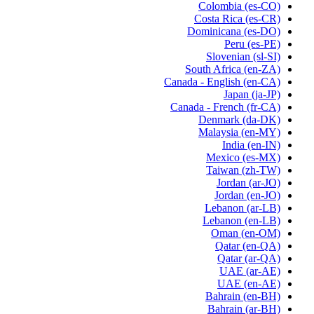
Colombia
(es-CO)
Costa Rica
(es-CR)
Dominicana
(es-DO)
Peru
(es-PE)
Slovenian
(sl-SI)
South Africa
(en-ZA)
Canada - English
(en-CA)
Japan
(ja-JP)
Canada - French
(fr-CA)
Denmark
(da-DK)
Malaysia
(en-MY)
India
(en-IN)
Mexico
(es-MX)
Taiwan
(zh-TW)
Jordan
(ar-JO)
Jordan
(en-JO)
Lebanon
(ar-LB)
Lebanon
(en-LB)
Oman
(en-OM)
Qatar
(en-QA)
Qatar
(ar-QA)
UAE
(ar-AE)
UAE
(en-AE)
Bahrain
(en-BH)
Bahrain
(ar-BH)