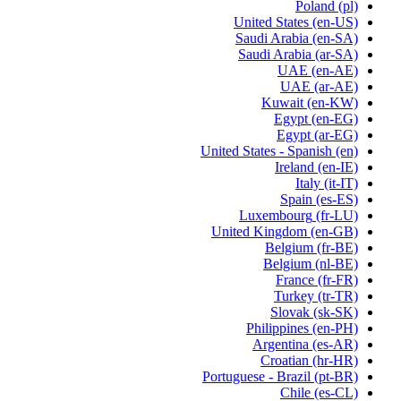
Poland
(pl)
United States
(en-US)
Saudi Arabia
(en-SA)
Saudi Arabia
(ar-SA)
UAE
(en-AE)
UAE
(ar-AE)
Kuwait
(en-KW)
Egypt
(en-EG)
Egypt
(ar-EG)
United States - Spanish
(en)
Ireland
(en-IE)
Italy
(it-IT)
Spain
(es-ES)
Luxembourg
(fr-LU)
United Kingdom
(en-GB)
Belgium
(fr-BE)
Belgium
(nl-BE)
France
(fr-FR)
Turkey
(tr-TR)
Slovak
(sk-SK)
Philippines
(en-PH)
Argentina
(es-AR)
Croatian
(hr-HR)
Portuguese - Brazil
(pt-BR)
Chile
(es-CL)