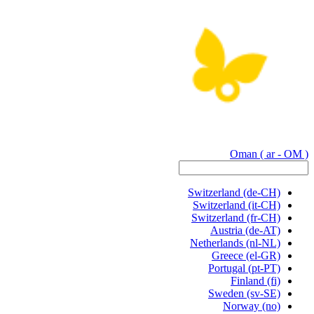
Oman
( ar - OM )
Switzerland
(de-CH)
Switzerland
(it-CH)
Switzerland
(fr-CH)
Austria
(de-AT)
Netherlands
(nl-NL)
Greece
(el-GR)
Portugal
(pt-PT)
Finland
(fi)
Sweden
(sv-SE)
Norway
(no)