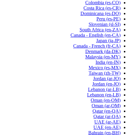
Colombia
(es-CO)
Costa Rica
(es-CR)
Dominicana
(es-DO)
Peru
(es-PE)
Slovenian
(sl-SI)
South Africa
(en-ZA)
Canada - English
(en-CA)
Japan
(ja-JP)
Canada - French
(fr-CA)
Denmark
(da-DK)
Malaysia
(en-MY)
India
(en-IN)
Mexico
(es-MX)
Taiwan
(zh-TW)
Jordan
(ar-JO)
Jordan
(en-JO)
Lebanon
(ar-LB)
Lebanon
(en-LB)
Oman
(en-OM)
Oman
(ar-OM)
Qatar
(en-QA)
Qatar
(ar-QA)
UAE
(ar-AE)
UAE
(en-AE)
Bahrain
(en-BH)