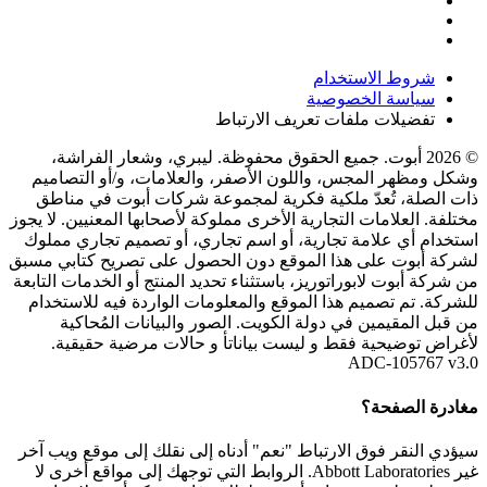
شروط الاستخدام
سياسة الخصوصية
تفضيلات ملفات تعريف الارتباط
© 2026 أبوت. جميع الحقوق محفوظة. ليبري، وشعار الفراشة،
وشكل ومظهر المجس، واللون الأصفر، والعلامات، و/أو التصاميم
ذات الصلة، تُعدّ ملكية فكرية لمجموعة شركات أبوت في مناطق
مختلفة. العلامات التجارية الأخرى مملوكة لأصحابها المعنيين. لا يجوز
استخدام أي علامة تجارية، أو اسم تجاري، أو تصميم تجاري مملوك
لشركة أبوت على هذا الموقع دون الحصول على تصريح كتابي مسبق
من شركة أبوت لابوراتوريز، باستثناء تحديد المنتج أو الخدمات التابعة
للشركة. تم تصميم هذا الموقع والمعلومات الواردة فيه للاستخدام
من قبل المقيمين في دولة الكويت. الصور والبيانات المُحاكية
لأغراض توضيحية فقط و ليست بياناتأ و حالات مرضية حقيقية.
ADC-105767 v3.0
مغادرة الصفحة؟
سيؤدي النقر فوق الارتباط "نعم" أدناه إلى نقلك إلى موقع ويب آخر
غير Abbott Laboratories. الروابط التي توجهك إلى مواقع أخرى لا