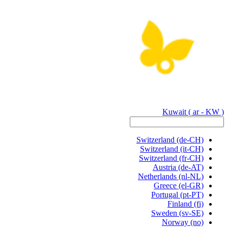
Kuwait
( ar - KW )
Switzerland
(de-CH)
Switzerland
(it-CH)
Switzerland
(fr-CH)
Austria
(de-AT)
Netherlands
(nl-NL)
Greece
(el-GR)
Portugal
(pt-PT)
Finland
(fi)
Sweden
(sv-SE)
Norway
(no)