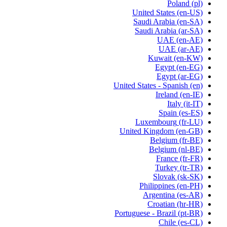
Poland
(pl)
United States
(en-US)
Saudi Arabia
(en-SA)
Saudi Arabia
(ar-SA)
UAE
(en-AE)
UAE
(ar-AE)
Kuwait
(en-KW)
Egypt
(en-EG)
Egypt
(ar-EG)
United States - Spanish
(en)
Ireland
(en-IE)
Italy
(it-IT)
Spain
(es-ES)
Luxembourg
(fr-LU)
United Kingdom
(en-GB)
Belgium
(fr-BE)
Belgium
(nl-BE)
France
(fr-FR)
Turkey
(tr-TR)
Slovak
(sk-SK)
Philippines
(en-PH)
Argentina
(es-AR)
Croatian
(hr-HR)
Portuguese - Brazil
(pt-BR)
Chile
(es-CL)