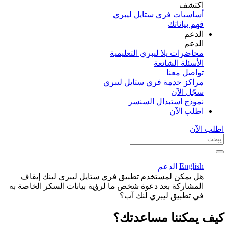
اكتشف​
أساسيات فري ستايل ليبري
فهم بياناتك
الدعم
الدعم
محاضرات يلا ليبري التعليمية
الأسئلة الشائعة
تواصل معنا
مراكز خدمة فري ستايل ليبري
سجّل الآن​
نموذج استبدال السنسر
اطلب الآن
اطلب الآن
English
الدعم
هل يمكن لمستخدم تطبيق فري ستايل ليبري لينك إيقاف
المشاركة بعد دعوة شخص ما لرؤية بيانات السكر الخاصة به
في تطبيق ليبري لنك آب؟
كيف يمكننا مساعدتك؟