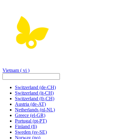
Vietnam
( vi )
Switzerland
(de-CH)
Switzerland
(it-CH)
Switzerland
(fr-CH)
Austria
(de-AT)
Netherlands
(nl-NL)
Greece
(el-GR)
Portugal
(pt-PT)
Finland
(fi)
Sweden
(sv-SE)
Norway
(no)