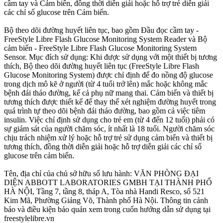
cầm tay và Cảm biến, đồng thời diễn giải hoặc hỗ trợ trẻ diễn giải
các chỉ số glucose trên Cảm biến.
Bộ theo dõi đường huyết liên tục, bao gồm Đầu đọc cầm tay -
FreeStyle Libre Flash Glucose Monitoring System Reader và Bộ
cảm biến - FreeStyle Libre Flash Glucose Monitoring System
Sensor. Mục đích sử dụng: Khi được sử dụng với một thiết bị tương
thích, Bộ theo dõi đường huyết liên tục (FreeStyle Libre Flash
Glucose Monitoring System) được chỉ định để đo nồng độ glucose
trong dịch mô kẽ ở người (từ 4 tuổi trở lên) mắc hoặc không mắc
bệnh đái tháo đường, kể cả phụ nữ mang thai. Cảm biến và thiết bị
tương thích được thiết kế để thay thế xét nghiệm đường huyết trong
quá trình tự theo dõi bệnh đái tháo đường, bao gồm cả việc tiêm
insulin. Việc chỉ định sử dụng cho trẻ em (từ 4 đến 12 tuổi) phải có
sự giám sát của người chăm sóc, ít nhất là 18 tuổi. Người chăm sóc
chịu trách nhiệm xử lý hoặc hỗ trợ trẻ sử dụng cảm biến và thiết bị
tương thích, đồng thời diễn giải hoặc hỗ trợ diễn giải các chỉ số
glucose trên cảm biến.
Tên, địa chỉ của chủ sở hữu số lưu hành: VĂN PHÒNG ĐẠI
DIỆN ABBOTT LABORATORIES GMBH TẠI THÀNH PHỐ
HÀ NỘI, Tầng 7, tầng 8, tháp A, Tòa nhà Handi Resco, số 521
Kim Mã, Phường Giảng Võ, Thành phố Hà Nội. Thông tin cảnh
báo và điều kiện bảo quản xem trong cuốn hướng dẫn sử dụng tại
freestylelibre.vn