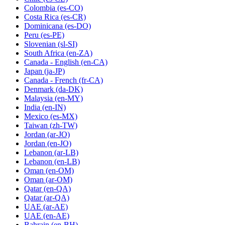
Colombia
(es-CO)
Costa Rica
(es-CR)
Dominicana
(es-DO)
Peru
(es-PE)
Slovenian
(sl-SI)
South Africa
(en-ZA)
Canada - English
(en-CA)
Japan
(ja-JP)
Canada - French
(fr-CA)
Denmark
(da-DK)
Malaysia
(en-MY)
India
(en-IN)
Mexico
(es-MX)
Taiwan
(zh-TW)
Jordan
(ar-JO)
Jordan
(en-JO)
Lebanon
(ar-LB)
Lebanon
(en-LB)
Oman
(en-OM)
Oman
(ar-OM)
Qatar
(en-QA)
Qatar
(ar-QA)
UAE
(ar-AE)
UAE
(en-AE)
Bahrain
(en-BH)