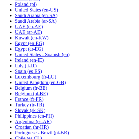
Poland
(pl)
United States
(en-US)
Saudi Arabia
(en-SA)
Saudi Arabia
(ar-SA)
UAE
(en-AE)
UAE
(ar-AE)
Kuwait
(en-KW)
Egypt
(en-EG)
Egypt
(ar-EG)
United States - Spanish
(en)
Ireland
(en-IE)
Italy
(it-IT)
Spain
(es-ES)
Luxembourg
(fr-LU)
United Kingdom
(en-GB)
Belgium
(fr-BE)
Belgium
(nl-BE)
France
(fr-FR)
Turkey
(tr-TR)
Slovak
(sk-SK)
Philippines
(en-PH)
Argentina
(es-AR)
Croatian
(hr-HR)
Portuguese - Brazil
(pt-BR)
Chile
(es-CL)