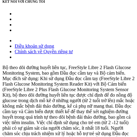
KẾT NỐI VỚI CHÚNG TÔI
Điều khoản sử dụng
Chính sách về Quyền riêng tư
Bộ theo dõi đường huyết liên tục, FreeStyle Libre 2 Flash Glucose
Monitoring System, bao gồm Đầu đọc cầm tay và Bộ cảm biến.
Mục đích sử dụng: Khi sử dụng Đầu đọc cầm tay (FreeStyle Libre 2
Flash Glucose Monitoring System Reader Kit) với Bộ Cảm biến
(FreeStyle Libre 2 Plus Flash Glucose Monitoring System Sensor
Kit), bộ theo dõi đường huyết liên tục được chỉ định để đo nồng độ
glucose trong dịch mô kẽ ở những người (từ 2 tuổi trở lên) mắc hoặc
không mắc bệnh đái tháo đường, kể cả phụ nữ mang thai. Đầu đọc
cầm tay và Cảm biến được thiết kế để thay thế xét nghiệm đường
huyết trong quá trình tự theo dõi bệnh đái tháo đường, bao gồm cả
việc tiêm insulin. Việc chỉ định sử dụng cho trẻ em (từ 2 -12 tuổi)
phải có sự giám sát của người chăm sóc, ít nhất 18 tuổi. Người
chăm sóc chịu trách nhiệm xử lý hoặc hỗ trợ trẻ sử dụng Đầu đọc