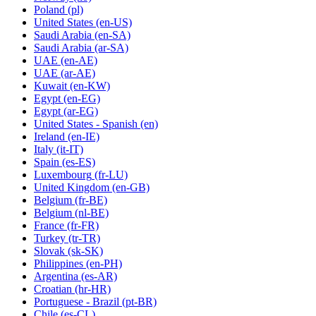
Poland
(pl)
United States
(en-US)
Saudi Arabia
(en-SA)
Saudi Arabia
(ar-SA)
UAE
(en-AE)
UAE
(ar-AE)
Kuwait
(en-KW)
Egypt
(en-EG)
Egypt
(ar-EG)
United States - Spanish
(en)
Ireland
(en-IE)
Italy
(it-IT)
Spain
(es-ES)
Luxembourg
(fr-LU)
United Kingdom
(en-GB)
Belgium
(fr-BE)
Belgium
(nl-BE)
France
(fr-FR)
Turkey
(tr-TR)
Slovak
(sk-SK)
Philippines
(en-PH)
Argentina
(es-AR)
Croatian
(hr-HR)
Portuguese - Brazil
(pt-BR)
Chile
(es-CL)