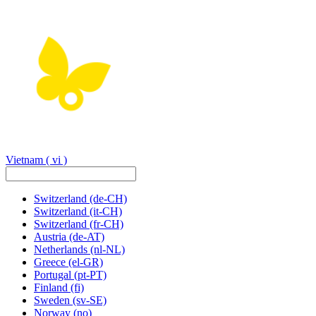
Vietnam
( vi )
Switzerland
(de-CH)
Switzerland
(it-CH)
Switzerland
(fr-CH)
Austria
(de-AT)
Netherlands
(nl-NL)
Greece
(el-GR)
Portugal
(pt-PT)
Finland
(fi)
Sweden
(sv-SE)
Norway
(no)