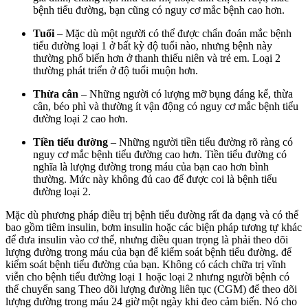
bệnh tiểu đường, bạn cũng có nguy cơ mắc bệnh cao hơn.
Tuổi
– Mặc dù một người có thể được chẩn đoán mắc bệnh
tiểu đường loại 1 ở bất kỳ độ tuổi nào, nhưng bệnh này
thường phổ biến hơn ở thanh thiếu niên và trẻ em. Loại 2
thường phát triển ở độ tuổi muộn hơn.
Thừa cân
– Những người có lượng mỡ bụng đáng kể, thừa
cân, béo phì và thường ít vận động có nguy cơ mắc bệnh tiểu
đường loại 2 cao hơn.
Tiền tiểu đường
– Những người tiền tiểu đường rõ ràng có
nguy cơ mắc bệnh tiểu đường cao hơn. Tiền tiểu đường có
nghĩa là lượng đường trong máu của bạn cao hơn bình
thường. Mức này không đủ cao để được coi là bệnh tiểu
đường loại 2.
Mặc dù phương pháp điều trị bệnh tiểu đường rất đa dạng và có thể
bao gồm tiêm insulin, bơm insulin hoặc các biện pháp tương tự khác
để đưa insulin vào cơ thể, nhưng điều quan trọng là phải theo dõi
lượng đường trong máu của bạn để kiểm soát bệnh tiểu đường. để
kiểm soát bệnh tiểu đường của bạn. Không có cách chữa trị vĩnh
viễn cho bệnh tiểu đường loại 1 hoặc loại 2 nhưng người bệnh có
thể chuyển sang Theo dõi lượng đường liên tục (CGM) để theo dõi
lượng đường trong máu 24 giờ một ngày khi đeo cảm biến. Nó cho