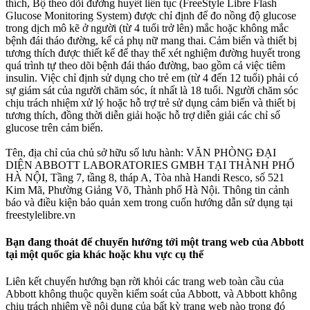
thích, Bộ theo dõi đường huyết liên tục (FreeStyle Libre Flash
Glucose Monitoring System) được chỉ định để đo nồng độ glucose
trong dịch mô kẽ ở người (từ 4 tuổi trở lên) mắc hoặc không mắc
bệnh đái tháo đường, kể cả phụ nữ mang thai. Cảm biến và thiết bị
tương thích được thiết kế để thay thế xét nghiệm đường huyết trong
quá trình tự theo dõi bệnh đái tháo đường, bao gồm cả việc tiêm
insulin. Việc chỉ định sử dụng cho trẻ em (từ 4 đến 12 tuổi) phải có
sự giám sát của người chăm sóc, ít nhất là 18 tuổi. Người chăm sóc
chịu trách nhiệm xử lý hoặc hỗ trợ trẻ sử dụng cảm biến và thiết bị
tương thích, đồng thời diễn giải hoặc hỗ trợ diễn giải các chỉ số
glucose trên cảm biến.
Tên, địa chỉ của chủ sở hữu số lưu hành: VĂN PHÒNG ĐẠI
DIỆN ABBOTT LABORATORIES GMBH TẠI THÀNH PHỐ
HÀ NỘI, Tầng 7, tầng 8, tháp A, Tòa nhà Handi Resco, số 521
Kim Mã, Phường Giảng Võ, Thành phố Hà Nội. Thông tin cảnh
báo và điều kiện bảo quản xem trong cuốn hướng dẫn sử dụng tại
freestylelibre.vn
Bạn đang thoát để chuyển hướng tới một trang web của Abbott
tại một quốc gia khác hoặc khu vực cụ thể
Liên kết chuyển hướng bạn rời khỏi các trang web toàn cầu của
Abbott không thuộc quyền kiểm soát của Abbott, và Abbott không
chịu trách nhiệm về nội dung của bất kỳ trang web nào trong đó