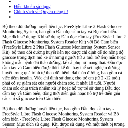
Điều khoản sử dụng
Chính sách về Quyền riêng tư
Bộ theo dõi đường huyết liên tục, FreeStyle Libre 2 Flash Glucose
Monitoring System, bao gồm Đầu đọc cầm tay và Bộ cảm biến.
Mục đích sử dụng: Khi sử dụng Đầu đọc cầm tay (FreeStyle Libre 2
Flash Glucose Monitoring System Reader Kit) với Bộ Cảm biến
(FreeStyle Libre 2 Plus Flash Glucose Monitoring System Sensor
Kit), bộ theo dõi đường huyết liên tục được chỉ định để đo nồng độ
glucose trong dịch mô kẽ ở những người (từ 2 tuổi trở lên) mắc hoặc
không mắc bệnh đái tháo đường, kể cả phụ nữ mang thai. Đầu đọc
cầm tay và Cảm biến được thiết kế để thay thế xét nghiệm đường
huyết trong quá trình tự theo dõi bệnh đái tháo đường, bao gồm cả
việc tiêm insulin. Việc chỉ định sử dụng cho trẻ em (từ 2 -12 tuổi)
phải có sự giám sát của người chăm sóc, ít nhất 18 tuổi. Người
chăm sóc chịu trách nhiệm xử lý hoặc hỗ trợ trẻ sử dụng Đầu đọc
cầm tay và Cảm biến, đồng thời diễn giải hoặc hỗ trợ trẻ diễn giải
các chỉ số glucose trên Cảm biến.
Bộ theo dõi đường huyết liên tục, bao gồm Đầu đọc cầm tay -
FreeStyle Libre Flash Glucose Monitoring System Reader và Bộ
cảm biến - FreeStyle Libre Flash Glucose Monitoring System
Sensor. Mục đích sử dụng: Khi được sử dụng với một thiết bị tương