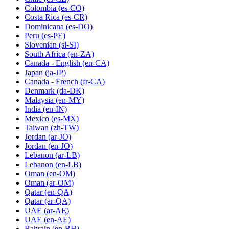
Colombia
(es-CO)
Costa Rica
(es-CR)
Dominicana
(es-DO)
Peru
(es-PE)
Slovenian
(sl-SI)
South Africa
(en-ZA)
Canada - English
(en-CA)
Japan
(ja-JP)
Canada - French
(fr-CA)
Denmark
(da-DK)
Malaysia
(en-MY)
India
(en-IN)
Mexico
(es-MX)
Taiwan
(zh-TW)
Jordan
(ar-JO)
Jordan
(en-JO)
Lebanon
(ar-LB)
Lebanon
(en-LB)
Oman
(en-OM)
Oman
(ar-OM)
Qatar
(en-QA)
Qatar
(ar-QA)
UAE
(ar-AE)
UAE
(en-AE)
Bahrain
(en-BH)