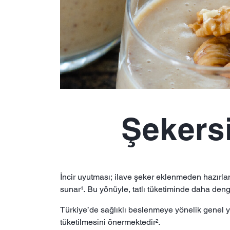
Şekersi
İncir uyutması; ilave şeker eklenmeden hazırlanab
sunar¹. Bu yönüyle, tatlı tüketiminde daha denge
Türkiye’de sağlıklı beslenmeye yönelik genel yakl
tüketilmesini önermektedir².