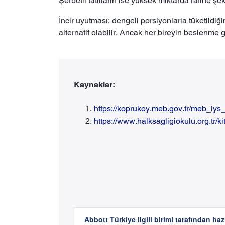
Şerbetli tatlıların ise yüksek miktarda rafine şe
İncir uyutması; dengeli porsiyonlarla tüketildiğ
alternatif olabilir. Ancak her bireyin beslenme g
Kaynaklar:
https://koprukoy.meb.gov.tr/meb_
https://www.halksagligiokulu.org.tr/k
Abbott Türkiye ilgili birimi tarafından haz