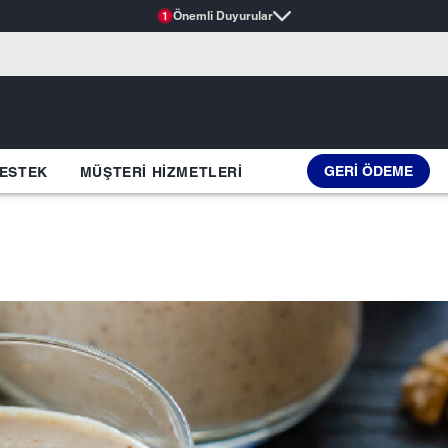
Önemli Duyurular
1
GERI ÖDEME
ESTEK
MÜŞTERI HIZMETLERI