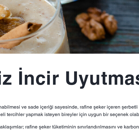
z İncir Uyutmas
ilmesi ve sade içeriği sayesinde, rafine şeker içeren şerbetli tatl
li tercihler yapmak isteyen bireyler için uygun bir seçenek olabi
aşımlar; rafine şeker tüketiminin sınırlandırılmasını ve karbonhid