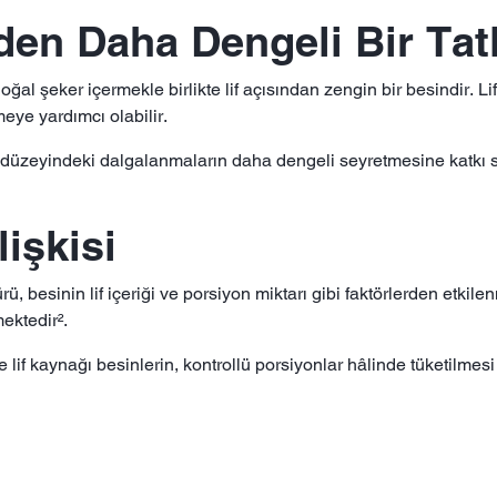
den Daha Dengeli Bir Tatl
oğal şeker içermekle birlikte lif açısından zengin bir besindir. Li
eye yardımcı olabilir.
z düzeyindeki dalgalanmaların daha dengeli seyretmesine katkı sa
lişkisi
ü, besinin lif içeriği ve porsiyon miktarı gibi faktörlerden etkile
ektedir².
if kaynağı besinlerin, kontrollü porsiyonlar hâlinde tüketilmesi