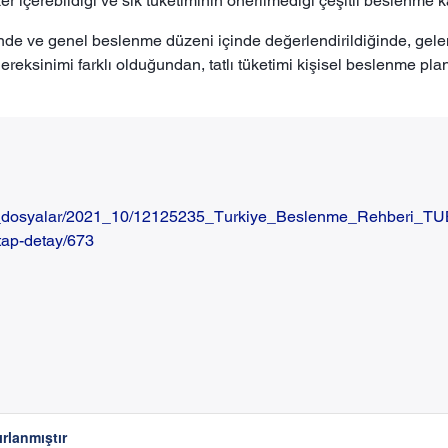
ker içerebildiği ve sık tüketiminin önerilmediği çeşitli beslenme k
inde ve genel beslenme düzeni içinde değerlendirildiğinde, gelenek
ereksinimi farklı olduğundan, tatlı tüketimi kişisel beslenme planı 
iys_dosyalar/2021_10/12125235_Turkiye_Beslenme_Rehberi_
itap-detay/673
ırlanmıştır