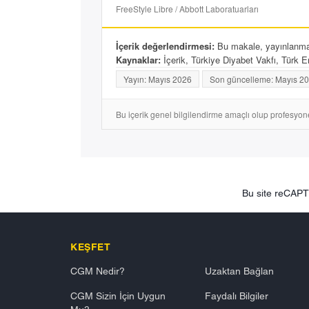
FreeStyle Libre / Abbott Laboratuarları
İçerik değerlendirmesi:
Bu makale, yayınlanmada
Kaynaklar:
İçerik, Türkiye Diyabet Vakfı, Türk En
Yayın: Mayıs 2026
Son güncelleme: Mayıs 2
Bu içerik genel bilgilendirme amaçlı olup profesyonel 
Bu site reCAP
KEŞFET
CGM Nedir?
Uzaktan Bağlan
CGM Sizin İçin Uygun
Faydalı Bilgiler