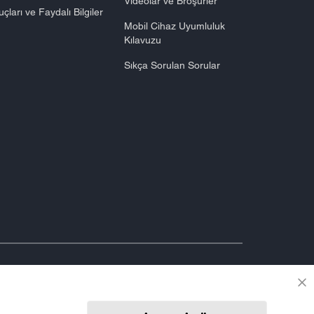
Videolar ve Broşürler
uçları ve Faydalı Bilgiler
Mobil Cihaz Uyumluluk
Kılavuzu
Sıkça Sorulan Sorular
BİZİ TAKİP EDİN