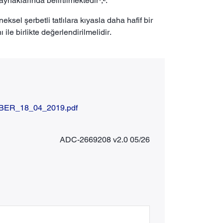
aynaklarında belirtilmektedir¹,².
sel şerbetli tatlılara kıyasla daha hafif bir
ile birlikte değerlendirilmelidir.
TUBER_18_04_2019.pdf
ADC-2669208 v2.0 05/26