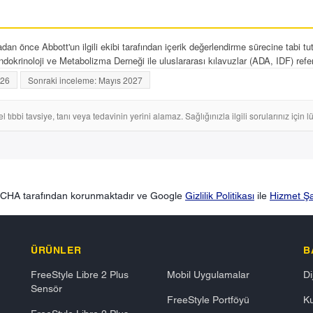
n önce Abbott'un ilgili ekibi tarafından içerik değerlendirme sürecine tabi tu
dokrinoloji ve Metabolizma Derneği ile uluslararası kılavuzlar (ADA, IDF) refer
026
Sonraki inceleme: Mayıs 2027
tıbbi tavsiye, tanı veya tedavinin yerini alamaz. Sağlığınızla ilgili sorularınız için 
TCHA tarafından korunmaktadır ve Google
Gizlilik Politikası
ile
Hizmet Şar
ÜRÜNLER
B
FreeStyle Libre 2 Plus
Mobil Uygulamalar
Di
Sensör
FreeStyle Portföyü
K