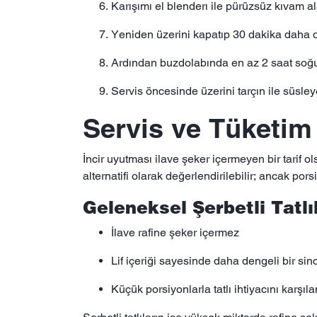
Karışımı el blenderı ile pürüzsüz kıvam a
Yeniden üzerini kapatıp 30 dakika daha o
Ardından buzdolabında en az 2 saat soğ
Servis öncesinde üzerini tarçın ile süsleye
Servis ve Tüketim
İncir uyutması ilave şeker içermeyen bir tarif o
alternatifi olarak değerlendirilebilir; ancak po
Geleneksel Şerbetli Tatlı
İlave rafine şeker içermez
Lif içeriği sayesinde daha dengeli bir sin
Küçük porsiyonlarla tatlı ihtiyacını karşıl