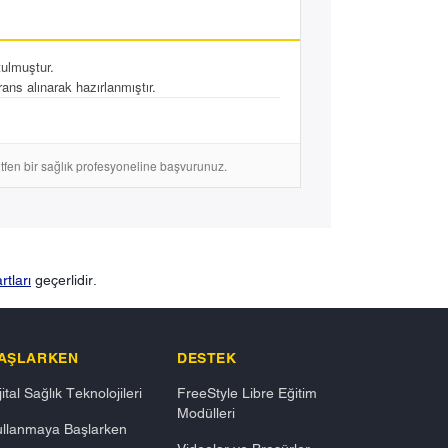
tulmuştur.
ans alınarak hazırlanmıştır.
lütfen bir sağlık profesyoneline başvurunuz.
tları
geçerlidir.
AŞLARKEN
DESTEK
jital Sağlık Teknolojileri
FreeStyle Libre Eğitim
Modülleri
ullanmaya Başlarken