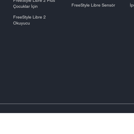
FreeStyle Libre 2 Plus
FreeStyle Libre Sensör
İp
Çocuklar İçin
FreeStyle Libre 2
Okuyucu