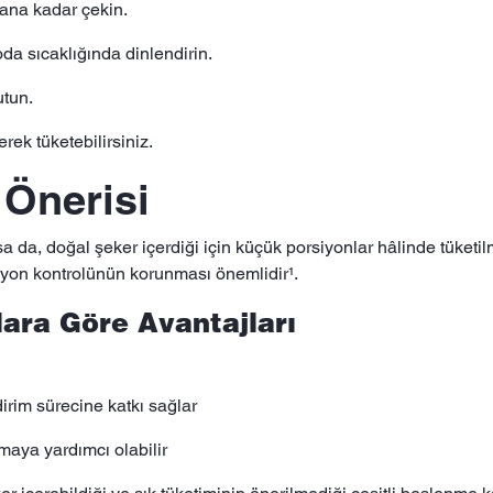
lana kadar çekin.
da sıcaklığında dinlendirin.
utun.
rek tüketebilirsiniz.
 Önerisi
lsa da, doğal şeker içerdiği için küçük porsiyonlar hâlinde tüketil
rsiyon kontrolünün korunması önemlidir¹.
lara Göre Avantajları
dirim sürecine katkı sağlar
amaya yardımcı olabilir