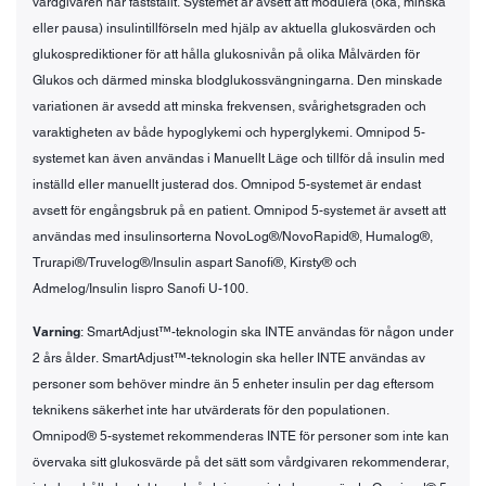
vårdgivaren har fastställt. Systemet är avsett att modulera (öka, minska
eller pausa) insulintillförseln med hjälp av aktuella glukosvärden och
glukosprediktioner för att hålla glukosnivån på olika Målvärden för
Glukos och därmed minska blodglukossvängningarna. Den minskade
variationen är avsedd att minska frekvensen, svårighetsgraden och
varaktigheten av både hypoglykemi och hyperglykemi. Omnipod 5-
systemet kan även användas i Manuellt Läge och tillför då insulin med
inställd eller manuellt justerad dos. Omnipod 5-systemet är endast
avsett för engångsbruk på en patient. Omnipod 5-systemet är avsett att
användas med insulinsorterna NovoLog®/NovoRapid®, Humalog®,
Trurapi®/Truvelog®/Insulin aspart Sanoﬁ®, Kirsty® och
Admelog/Insulin lispro Sanoﬁ U-100.
Varning
: SmartAdjust™-teknologin ska INTE användas för någon under
2 års ålder. SmartAdjust™-teknologin ska heller INTE användas av
personer som behöver mindre än 5 enheter insulin per dag eftersom
teknikens säkerhet inte har utvärderats för den populationen.
Omnipod® 5-systemet rekommenderas INTE för personer som inte kan
övervaka sitt glukosvärde på det sätt som vårdgivaren rekommenderar,