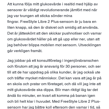
Att kunna följa mitt glukosvärde i realtid med hjälp av
sensorer är väldigt revolutionerande jämfört med när
jag var tvungen att sticka sönder mina
fingrar. FreeStyle Libre 2 Plus-sensorn är ju bara en
liten knapp, så den är diskret och smidig att använda.
Det är jätteskönt att den skickar pushnotiser och varnar
om glukosvärdet håller på att gå upp eller ner, utan att
jag behöver blippa mobilen mot sensorn. Utvecklingen
går verkligen framåt.
Jag jobbar på ett konsultföretag i ingenjörsbranschen
och förutom att jag är ansvarig för 30 personer, och ser
till att de har uppdrag på olika kunder, är jag också ute
och träffar mycket människor. Det kan vara att jag är på
en skola och pratar om företaget, och då vill jag inte att
mitt glukosvärde ska dippa. Blir man riktigt låg tar det
ändå tio minuter, en kvart att komma på banan igen
och bli helt klar i huvudet. Med FreeStyle Libre 2 Plus-
sensorn har jag bättre koll eftersom den varnar i tid, så