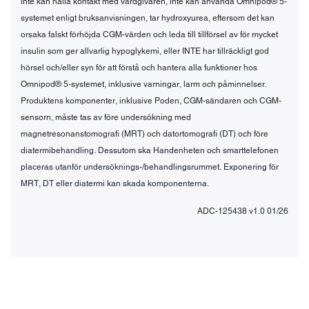
inte kan hålla kontakt med vårdgivaren, inte kan använda Omnipod® 5-
systemet enligt bruksanvisningen, tar hydroxyurea, eftersom det kan
orsaka falskt förhöjda CGM-värden och leda till tillförsel av för mycket
insulin som ger allvarlig hypoglykemi, eller INTE har tillräckligt god
hörsel och/eller syn för att förstå och hantera alla funktioner hos
Omnipod® 5-systemet, inklusive varningar, larm och påminnelser.
Produktens komponenter, inklusive Poden, CGM-sändaren och CGM-
sensorn, måste tas av före undersökning med
magnetresonanstomograﬁ (MRT) och datortomograﬁ (DT) och före
diatermibehandling. Dessutom ska Handenheten och smarttelefonen
placeras utanför undersöknings-/behandlingsrummet. Exponering för
MRT, DT eller diatermi kan skada komponenterna.
ADC-125438 v1.0 01/26