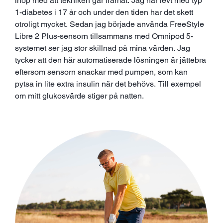
ihop med att tekniken går framåt. Jag har levt med typ
1-diabetes i 17 år och under den tiden har det skett
otroligt mycket. Sedan jag började använda FreeStyle
Libre 2 Plus-sensorn tillsammans med Omnipod 5-
systemet ser jag stor skillnad på mina värden. Jag
tycker att den här automatiserade lösningen är jättebra
eftersom sensorn snackar med pumpen, som kan
pytsa in lite extra insulin när det behövs. Till exempel
om mitt glukosvärde stiger på natten.