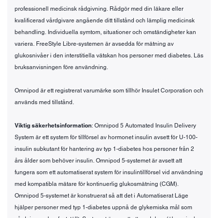
professionell medicinsk rådgivning. Rådgör med din läkare eller
kvalificerad vårdgivare angående ditt tillstånd och lämplig medicinsk
behandling. Individuella symtom, situationer och omständigheter kan
variera. FreeStyle Libre-systemen är avsedda för mätning av
glukosnivåer i den interstitiella vätskan hos personer med diabetes. Läs
bruksanvisningen före användning.
Omnipod är ett registrerat varumärke som tillhör Insulet Corporation och
används med tillstånd.
Viktig säkerhetsinformation
: Omnipod 5 Automated Insulin Delivery
System är ett system för tillförsel av hormonet insulin avsett för U-100-
insulin subkutant för hantering av typ 1-diabetes hos personer från 2
års ålder som behöver insulin. Omnipod 5-systemet är avsett att
fungera som ett automatiserat system för insulintillförsel vid användning
med kompatibla mätare för kontinuerlig glukosmätning (CGM).
Omnipod 5-systemet är konstruerat så att det i Automatiserat Läge
hjälper personer med typ 1-diabetes uppnå de glykemiska mål som