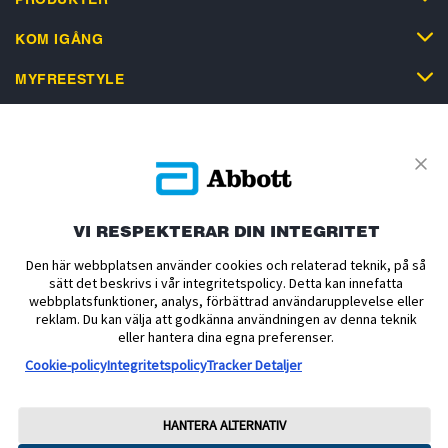
KOM IGÅNG
MYFREESTYLE
SUPPORT
VI RESPEKTERAR DIN INTEGRITET
Cookiepolicy
Meddelande om dataförordningen
Den här webbplatsen använder cookies och relaterad teknik, på så
Användarvillkor och Köpvillkor
Integritetspolicy
sätt det beskrivs i vår integritetspolicy. Detta kan innefatta
webbplatsfunktioner, analys, förbättrad användarupplevelse eller
Tillgänglighetsutlåtande
Preferenser för cookies
reklam. Du kan välja att godkänna användningen av denna teknik
eller hantera dina egna preferenser.
© 2026 Abbott. Alla rättigheter förbehållna. Libre, fjärilslogotypen, sensorns
Cookie-policy
Integritetspolicy
Tracker Detaljer
form och utseende, den gula färgen samt relaterade varumärken och/eller
design är immateriell egendom tillhörande Abbott-koncernen i olika regioner.
Andra varumärken tillhör respektive ägare. Ingen användning av Abbotts
varumärken, handelsnamn eller produktutseenden på denna webbplats får
HANTERA ALTERNATIV
göras utan att skriftligt tillstånd dessförinnan lämnats av Abbott, förutom i syfte