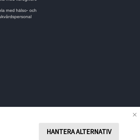
la med hälso- och
ukvårdspersonal
HÅLL DIG UPPKOPPLAD
HANTERA ALTERNATIV