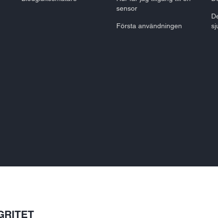
sensor
De
Första användningen
sj
GRITET
ypen, sensorns form och utseende, den