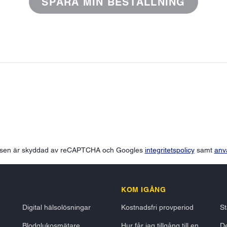
SPÅRA MIN BESTÄLLNING
tsen är skyddad av reCAPTCHA och Googles
integritetspolicy
samt
anv
KOM IGÅNG
Digital hälsolösningar
Kostnadsfri provperiod
St
Blodglukosmätare
Hur får jag tillgång till en
De