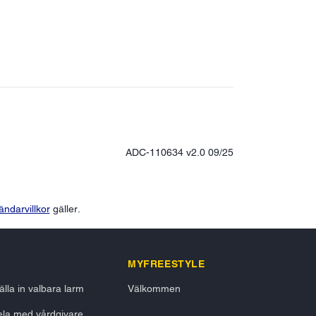
ADC-110634 v2.0 09/25
ändarvillkor
gäller.
MYFREESTYLE
älla in valbara larm
Välkommen
la med vårdgivare