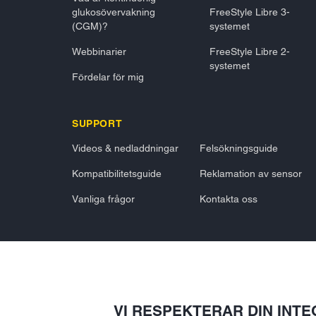
glukosövervakning
FreeStyle Libre 3-
(CGM)?
systemet
Webbinarier
FreeStyle Libre 2-
systemet
Fördelar för mig
SUPPORT
Videos & nedladdningar
Felsökningsguide
Kompatibilitetsguide
Reklamation av sensor
Vanliga frågor
Kontakta oss
VI RESPEKTERAR DIN INTE
© 2026 Abbott. Alla rättigheter förbehållna. Libre, fjärilslogot