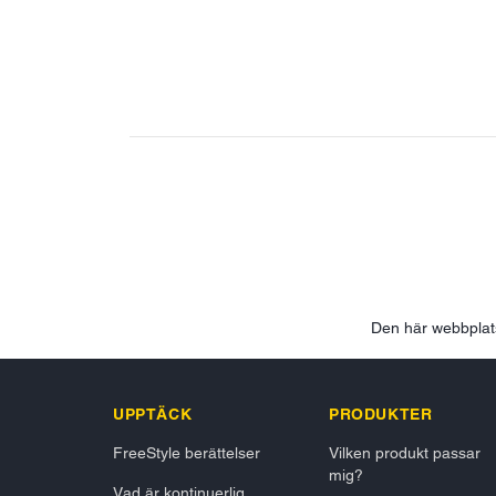
Den här webbpla
UPPTÄCK
PRODUKTER
FreeStyle berättelser
Vilken produkt passar
mig?
Vad är kontinuerlig