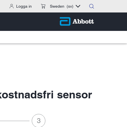
Logga in
Sweden
(sv)
 kostnadsfri sensor
on,Väntar
steg 3 av 3:Verifiera telefonnumret,Väntar