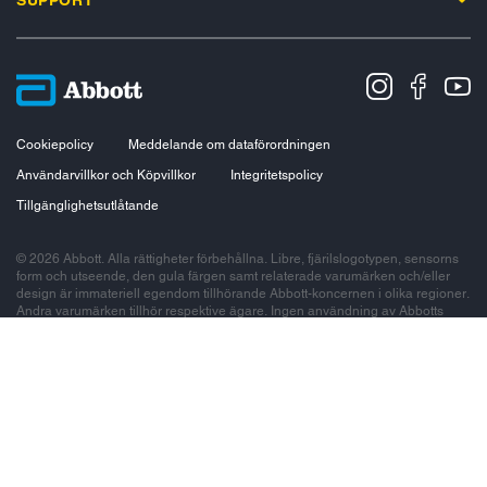
Cookiepolicy
Meddelande om dataförordningen
Användarvillkor och Köpvillkor
Integritetspolicy
Tillgänglighetsutlåtande
© 2026 Abbott. Alla rättigheter förbehållna. Libre, fjärilslogotypen, sensorns
form och utseende, den gula färgen samt relaterade varumärken och/eller
design är immateriell egendom tillhörande Abbott-koncernen i olika regioner.
Andra varumärken tillhör respektive ägare. Ingen användning av Abbotts
varumärken, handelsnamn eller produktutseenden på denna webbplats får
göras utan att skriftligt tillstånd dessförinnan lämnats av Abbott, förutom i syfte
att identifiera Abbotts produkter eller tjänster. Den här webbplatsen och
informationen häri är avsedd att användas av invånare i Sverige. FreeStyle
Libre-systemen är avsedda för mätning av glukosnivåer i vävnadsvätska hos
personer med diabetes. Läs bruksanvisningen före användning.
Produktbilderna är endast i illustrativt syfte. Abbott Scandinavia AB,
Hemvärnsgatan 9, Box 1498, 171 29 Solna. ADC-64946 v21.0 01/26