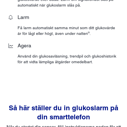
automatiskt när glukoslarm slås på.
Larm
Få larm automatiskt samma minut som ditt glukovärde
¤
är för lågt eller högt, även under natten
.
Agera
Använd din glukosavläsning, trendpil och glukoshistorik
för att vidta lämpliga åtgärder omedelbart.
Så här ställer du in glukoslarm på
din smarttelefon
När du startat din sensor, följ instruktionerna nedan för att