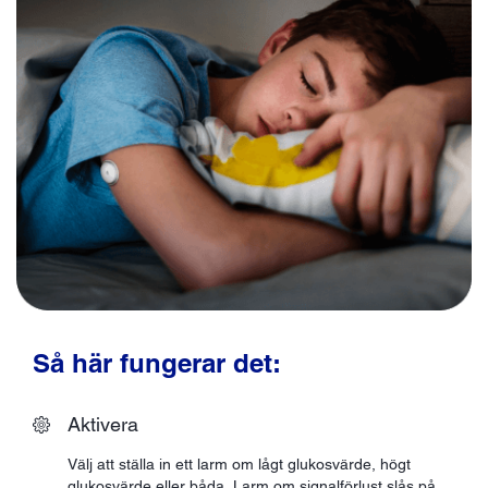
Så här fungerar det:
Aktivera
Välj att ställa in ett larm om lågt glukosvärde, högt
glukosvärde eller båda. Larm om signalförlust slås på