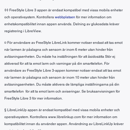
◊◊ FreeStyle Libre 3 appen är endast kompatibel med vissa mobila enheter
och operativsystem. Kontrollera
webbplatsen
för mer information om
enhetskompatibilitet innan appen används. Delning av glukosdata kräver
registrering i LibreView.
¤ För användare av FreeStyle LibreLink kommer notiser endast att tas emot
när larmen är påslagna och sensorn är inom 6 meter utan hinder från
avläsningsenheten. Du måste ha inställningen för att åsidosätta Stör ej
aktiverad för att ta emot larm och varningar på din smarttelefon. För
användare av FreeStyle Libre 3-appen kommer notiser endast att tas emot
när larmen är påslagna och sensorn är inom 10 meter utan hinder från
avläsningsenheten. Du måste aktivera de lämpliga inställningarna på din
smarttelefon för att ta emot larm och aviseringar. Se bruksanvisningen för
FreeStyle Libre 3 för mer information.
§ LibreLinkUp appen är endast kompatibel med vissa mobila enheter och
operativsystem. Kontrollera www.librelinkup.com för mer information om
kompatibilitet innan du använder appen. Användning av LibreLinkUp kräver