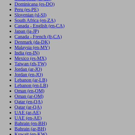
Dominicana
(es-DO)
Peru
(es-PE)
Slovenian
(sl-SI)
South Africa
(en-ZA)
Canada - English
(en-CA)
Japan
(ja-JP)
Canada - French
(fr-CA)
Denmark
(da-DK)
Malaysia
(en-MY)
India
(en-IN)
Mexico
(es-MX)
Taiwan
(zh-TW)
Jordan
(ar-JO)
Jordan
(en-JO)
Lebanon
(ar-LB)
Lebanon
(en-LB)
Oman
(en-OM)
Oman
(ar-OM)
Qatar
(en-QA)
Qatar
(ar-QA)
UAE
(ar-AE)
UAE
(en-AE)
Bahrain
(en-BH)
Bahrain
(ar-BH)
Kuwait
(en-KW)