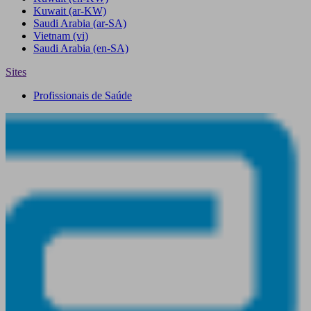
Kuwait
(ar-KW)
Saudi Arabia
(ar-SA)
Vietnam
(vi)
Saudi Arabia
(en-SA)
Sites
Profissionais de Saúde