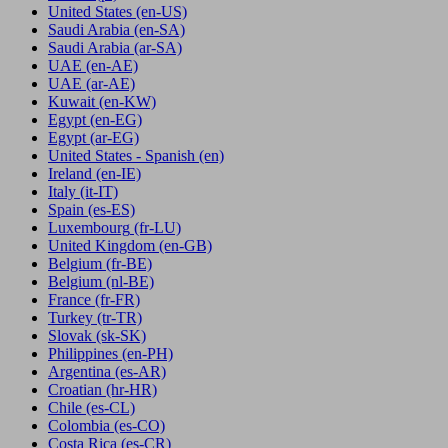
United States
(en-US)
Saudi Arabia
(en-SA)
Saudi Arabia
(ar-SA)
UAE
(en-AE)
UAE
(ar-AE)
Kuwait
(en-KW)
Egypt
(en-EG)
Egypt
(ar-EG)
United States - Spanish
(en)
Ireland
(en-IE)
Italy
(it-IT)
Spain
(es-ES)
Luxembourg
(fr-LU)
United Kingdom
(en-GB)
Belgium
(fr-BE)
Belgium
(nl-BE)
France
(fr-FR)
Turkey
(tr-TR)
Slovak
(sk-SK)
Philippines
(en-PH)
Argentina
(es-AR)
Croatian
(hr-HR)
Chile
(es-CL)
Colombia
(es-CO)
Costa Rica
(es-CR)