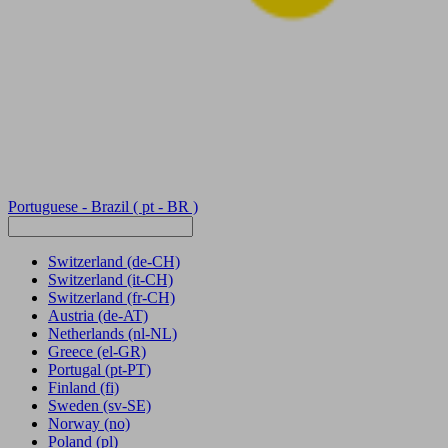
Portuguese - Brazil
( pt - BR )
Switzerland
(de-CH)
Switzerland
(it-CH)
Switzerland
(fr-CH)
Austria
(de-AT)
Netherlands
(nl-NL)
Greece
(el-GR)
Portugal
(pt-PT)
Finland
(fi)
Sweden
(sv-SE)
Norway
(no)
Poland
(pl)