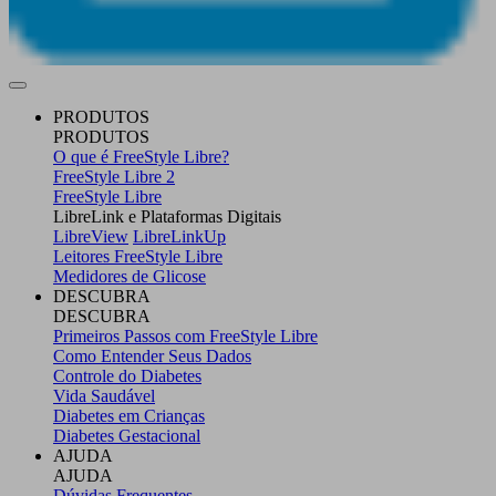
PRODUTOS
PRODUTOS
O que é FreeStyle Libre?
FreeStyle Libre 2
FreeStyle Libre
LibreLink e Plataformas Digitais
LibreView
LibreLinkUp
Leitores FreeStyle Libre
Medidores de Glicose
DESCUBRA
DESCUBRA
Primeiros Passos com FreeStyle Libre
Como Entender Seus Dados
Controle do Diabetes
Vida Saudável
Diabetes em Crianças
Diabetes Gestacional
AJUDA
AJUDA
Dúvidas Frequentes