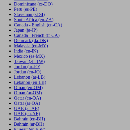
Dominicana
(es-DO)
Peru
(es-PE)
Slovenian
(sl-SI)
South Africa
(en-ZA)
Canada - English
(en-CA)
Japan
(ja-JP)
Canada - French
(fr-CA)
Denmark
(da-DK)
Malaysia
(en-MY)
India
(en-IN)
Mexico
(es-MX)
Taiwan
(zh-TW)
Jordan
(ar-JO)
Jordan
(en-JO)
Lebanon
(ar-LB)
Lebanon
(en-LB)
Oman
(en-OM)
Oman
(ar-OM)
Qatar
(en-QA)
Qatar
(ar-QA)
UAE
(ar-AE)
UAE
(en-AE)
Bahrain
(en-BH)
Bahrain
(ar-BH)
Kuwait
(en-KW)