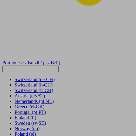
Portuguese - Brazil
( pt - BR )
Switzerland
(de-CH)
Switzerland
(it-CH)
Switzerland
(fr-CH)
Austria
(de-AT)
Netherlands
(nl-NL)
Greece
(el-GR)
Portugal
(pt-PT)
Finland
(fi)
Sweden
(sv-SE)
Norway
(no)
Poland
(pl)