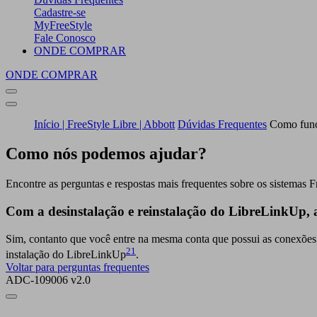
Cadastre-se
MyFreeStyle
Fale Conosco
ONDE COMPRAR
ONDE COMPRAR
Início | FreeStyle Libre | Abbott
Dúvidas Frequentes
Como funci
Como nós podemos ajudar?
Encontre as perguntas e respostas mais frequentes sobre os sistemas F
Com a desinstalação e reinstalação do LibreLinkUp, ai
Sim, contanto que você entre na mesma conta que possui as conexões c
21
instalação do LibreLinkUp
.
Voltar para perguntas frequentes
ADC-109006 v2.0