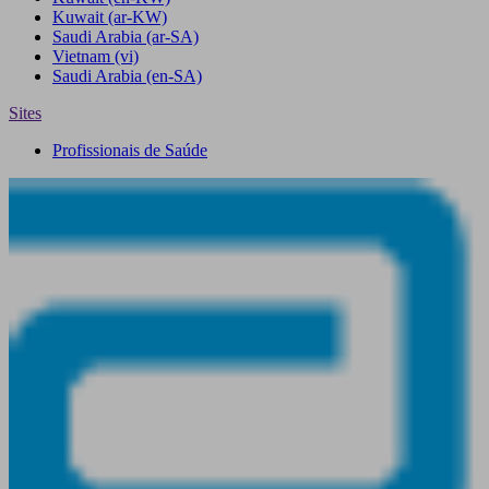
Kuwait
(ar-KW)
Saudi Arabia
(ar-SA)
Vietnam
(vi)
Saudi Arabia
(en-SA)
Sites
Profissionais de Saúde