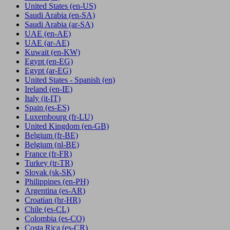
United States
(en-US)
Saudi Arabia
(en-SA)
Saudi Arabia
(ar-SA)
UAE
(en-AE)
UAE
(ar-AE)
Kuwait
(en-KW)
Egypt
(en-EG)
Egypt
(ar-EG)
United States - Spanish
(en)
Ireland
(en-IE)
Italy
(it-IT)
Spain
(es-ES)
Luxembourg
(fr-LU)
United Kingdom
(en-GB)
Belgium
(fr-BE)
Belgium
(nl-BE)
France
(fr-FR)
Turkey
(tr-TR)
Slovak
(sk-SK)
Philippines
(en-PH)
Argentina
(es-AR)
Croatian
(hr-HR)
Chile
(es-CL)
Colombia
(es-CO)
Costa Rica
(es-CR)