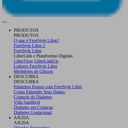
PRODUTOS
PRODUTOS
O que é FreeStyle Libre?
FreeStyle Libre 2
FreeStyle Libre
LibreLink e Plataformas Digitais
LibreView
LibreLinkUp
Leitores FreeStyle Libre
Medidores de Glicose
DESCUBRA
DESCUBRA
Primeiros Passos com FreeStyle Libre
Como Entender Seus Dados
Controle do Diabetes
Vida Saudável
Diabetes em Crianças
Diabetes Gestacional
AJUDA
AJUDA
Dúvidas Frequentes