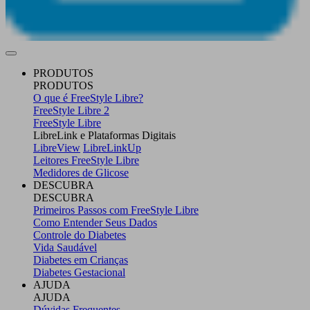
PRODUTOS
PRODUTOS
O que é FreeStyle Libre?
FreeStyle Libre 2
FreeStyle Libre
LibreLink e Plataformas Digitais
LibreView
LibreLinkUp
Leitores FreeStyle Libre
Medidores de Glicose
DESCUBRA
DESCUBRA
Primeiros Passos com FreeStyle Libre
Como Entender Seus Dados
Controle do Diabetes
Vida Saudável
Diabetes em Crianças
Diabetes Gestacional
AJUDA
AJUDA
Dúvidas Frequentes