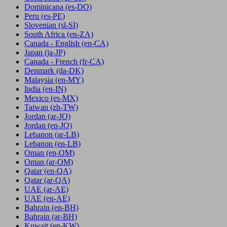
Dominicana
(es-DO)
Peru
(es-PE)
Slovenian
(sl-SI)
South Africa
(en-ZA)
Canada - English
(en-CA)
Japan
(ja-JP)
Canada - French
(fr-CA)
Denmark
(da-DK)
Malaysia
(en-MY)
India
(en-IN)
Mexico
(es-MX)
Taiwan
(zh-TW)
Jordan
(ar-JO)
Jordan
(en-JO)
Lebanon
(ar-LB)
Lebanon
(en-LB)
Oman
(en-OM)
Oman
(ar-OM)
Qatar
(en-QA)
Qatar
(ar-QA)
UAE
(ar-AE)
UAE
(en-AE)
Bahrain
(en-BH)
Bahrain
(ar-BH)
Kuwait
(en-KW)