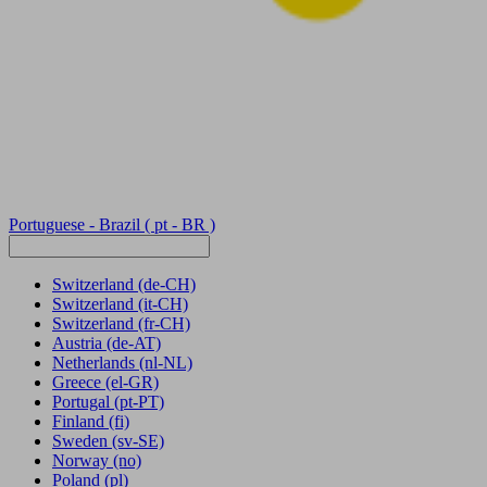
Portuguese - Brazil
( pt - BR )
Switzerland
(de-CH)
Switzerland
(it-CH)
Switzerland
(fr-CH)
Austria
(de-AT)
Netherlands
(nl-NL)
Greece
(el-GR)
Portugal
(pt-PT)
Finland
(fi)
Sweden
(sv-SE)
Norway
(no)
Poland
(pl)