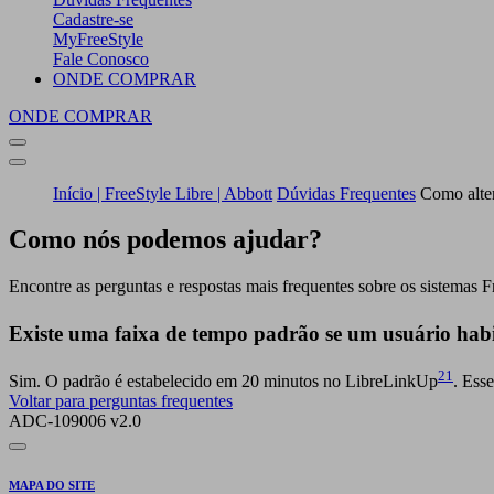
Cadastre-se
MyFreeStyle
Fale Conosco
ONDE COMPRAR
ONDE COMPRAR
Início | FreeStyle Libre | Abbott
Dúvidas Frequentes
Como alter
Como nós podemos ajudar?
Encontre as perguntas e respostas mais frequentes sobre os sistemas F
Existe uma faixa de tempo padrão se um usuário hab
21
Sim. O padrão é estabelecido em 20 minutos no LibreLinkUp
. Ess
Voltar para perguntas frequentes
ADC-109006 v2.0
MAPA DO SITE