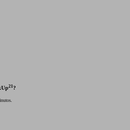
21
nkUp
?
inutos.