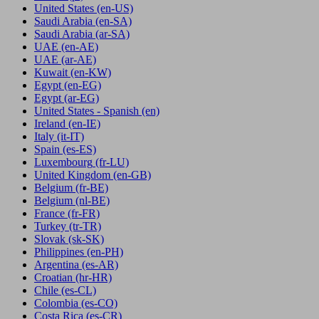
United States
(en-US)
Saudi Arabia
(en-SA)
Saudi Arabia
(ar-SA)
UAE
(en-AE)
UAE
(ar-AE)
Kuwait
(en-KW)
Egypt
(en-EG)
Egypt
(ar-EG)
United States - Spanish
(en)
Ireland
(en-IE)
Italy
(it-IT)
Spain
(es-ES)
Luxembourg
(fr-LU)
United Kingdom
(en-GB)
Belgium
(fr-BE)
Belgium
(nl-BE)
France
(fr-FR)
Turkey
(tr-TR)
Slovak
(sk-SK)
Philippines
(en-PH)
Argentina
(es-AR)
Croatian
(hr-HR)
Chile
(es-CL)
Colombia
(es-CO)
Costa Rica
(es-CR)