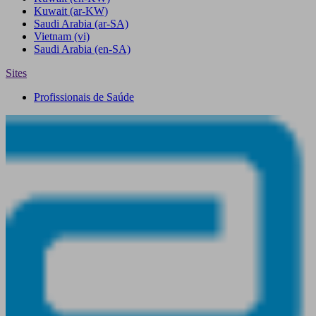
Kuwait
(ar-KW)
Saudi Arabia
(ar-SA)
Vietnam
(vi)
Saudi Arabia
(en-SA)
Sites
Profissionais de Saúde