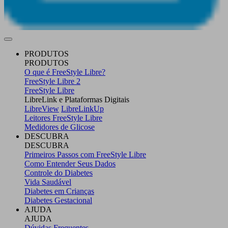
PRODUTOS
PRODUTOS
O que é FreeStyle Libre?
FreeStyle Libre 2
FreeStyle Libre
LibreLink e Plataformas Digitais
LibreView
LibreLinkUp
Leitores FreeStyle Libre
Medidores de Glicose
DESCUBRA
DESCUBRA
Primeiros Passos com FreeStyle Libre
Como Entender Seus Dados
Controle do Diabetes
Vida Saudável
Diabetes em Crianças
Diabetes Gestacional
AJUDA
AJUDA
Dúvidas Frequentes