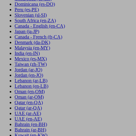
Dominicana
(es-DO)
Peru
(es-PE)
Slovenian
(sl-SI)
South Africa
(en-ZA)
Canada - English
(en-CA)
Japan
(ja-JP)
Canada - French
(fr-CA)
Denmark
(da-DK)
Malaysia
(en-MY)
India
(en-IN)
Mexico
(es-MX)
Taiwan
(zh-TW)
Jordan
(ar-JO)
Jordan
(en-JO)
Lebanon
(ar-LB)
Lebanon
(en-LB)
Oman
(en-OM)
Oman
(ar-OM)
Qatar
(en-QA)
Qatar
(ar-QA)
UAE
(ar-AE)
UAE
(en-AE)
Bahrain
(en-BH)
Bahrain
(ar-BH)
Kuwait
(en-KW)