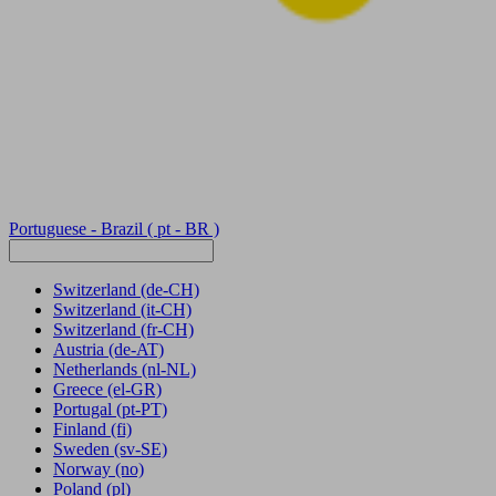
Portuguese - Brazil
( pt - BR )
Switzerland
(de-CH)
Switzerland
(it-CH)
Switzerland
(fr-CH)
Austria
(de-AT)
Netherlands
(nl-NL)
Greece
(el-GR)
Portugal
(pt-PT)
Finland
(fi)
Sweden
(sv-SE)
Norway
(no)
Poland
(pl)