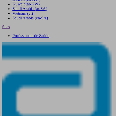
Kuwait
(ar-KW)
Saudi Arabia
(ar-SA)
Vietnam
(vi)
Saudi Arabia
(en-SA)
Sites
Profissionais de Saúde