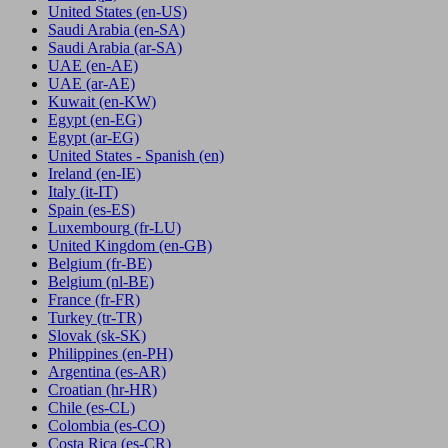
United States
(en-US)
Saudi Arabia
(en-SA)
Saudi Arabia
(ar-SA)
UAE
(en-AE)
UAE
(ar-AE)
Kuwait
(en-KW)
Egypt
(en-EG)
Egypt
(ar-EG)
United States - Spanish
(en)
Ireland
(en-IE)
Italy
(it-IT)
Spain
(es-ES)
Luxembourg
(fr-LU)
United Kingdom
(en-GB)
Belgium
(fr-BE)
Belgium
(nl-BE)
France
(fr-FR)
Turkey
(tr-TR)
Slovak
(sk-SK)
Philippines
(en-PH)
Argentina
(es-AR)
Croatian
(hr-HR)
Chile
(es-CL)
Colombia
(es-CO)
Costa Rica
(es-CR)