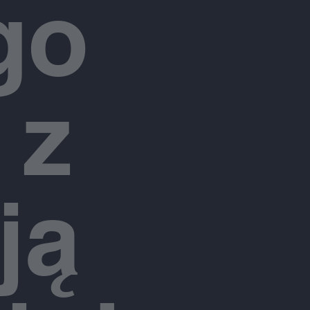
go
 z
ją