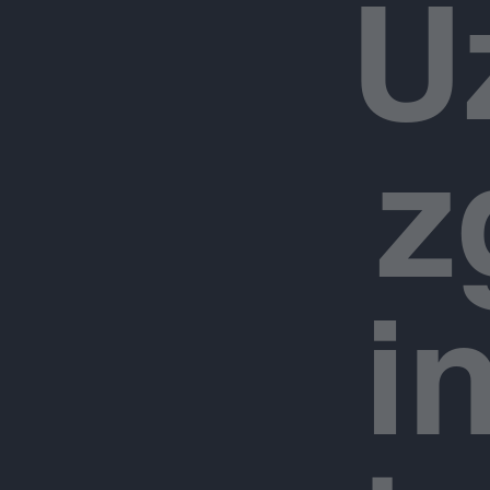
U
z
i