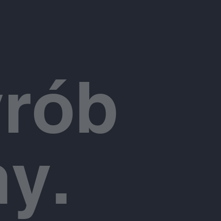
yrób
y.