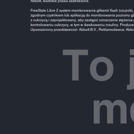
Abbott, wszelkie prawa zastrzeżone.
FreeStyle Libre 2 system monitorowania glikemii flash (czujni
zgodnym czytnikiem lub aplikacją do monitorowania poziomu g
z cukrzycą i zaprojektowany, aby zastąpić oznaczanie stężeni
kontrolowaniu cukrzycy, w tym w dawkowaniu insuliny. Producen
Upoważniony przedstawiciel: Abbott B.V., Reklamodawca: Abbott
To 
m