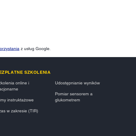
orzystania
z usług Google.
EZPŁATNE SZKOLENIA
kolenia online i
Udostępnianie wyników
acjonarne
Pomiar sensorem a
lmy instruktażowe
glukometrem
as w zakresie (TIR)