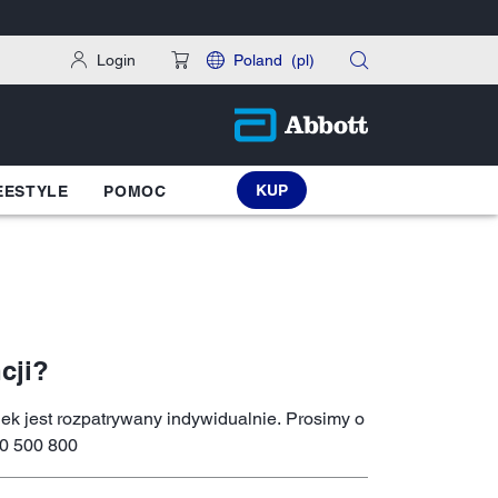
Login
Poland
(pl)
KUP
EESTYLE
POMOC
cji?
k jest rozpatrywany indywidualnie. Prosimy o
00 500 800