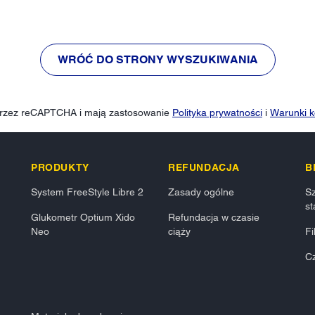
WRÓĆ DO STRONY WYSZUKIWANIA
 przez reCAPTCHA i mają zastosowanie
Polityka prywatności
i
Warunki k
PRODUKTY
REFUNDACJA
B
System FreeStyle Libre 2
Zasady ogólne
Sz
st
Glukometr Optium Xido
Refundacja w czasie
Neo
ciąży
Fi
Cz