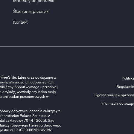
Materiały do pobrania
Śledzenie przesyłki
Kontakt
FreeStyle, Libre oraz powiązane z
Polityk
anowią własność ich odpowiednich
Regulamin 
fiki firmy Abbott wymaga uprzedniej
y, artykuły, wywiady czy video mają
Ogólne warunki sprzeda
nia ani badań przesiewowych w
Informacja dotyczą
obawy dotyczące leczenia cukrzycy z
boratiories Poland Sp. z o.o. z
tał zakładowy 70 147 200 zł. Sąd
odarczy Krajowego Rejestru Sądowego
 rejestru w GIOŚ E0001932WZBW.