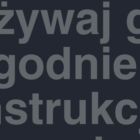
żywaj 
godnie
nstrukc