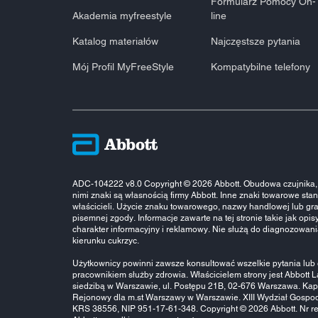
Formularz Pomocy On-
Akademia myfreestyle
line
Katalog materiałów
Najczęstsze pytania
Mój Profil MyFreeStyle
Kompatybilne telefony
ADC-104222 v8.0 Copyright © 2026 Abbott. Obudowa czujnika, 
nimi znaki są własnością firmy Abbott. Inne znaki towarowe st
właścicieli. Użycie znaku towarowego, nazwy handlowej lub gra
pisemnej zgody. Informacje zawarte na tej stronie takie jak opis
charakter informacyjny i reklamowy. Nie służą do diagnozowa
kierunku cukrzyc.
Użytkownicy powinni zawsze konsultować wszelkie pytania lub 
pracownikiem służby zdrowia. Właścicielem strony jest Abbott La
siedzibą w Warszawie, ul. Postępu 21B, 02-676 Warszawa. Kapi
Rejonowy dla m.st Warszawy w Warszawie. XIII Wydział Gosp
KRS 38556, NIP 951-17-61-348. Copyright © 2026 Abbott. Nr