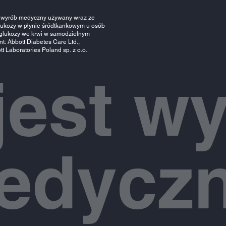
k), wyrób medyczny używany wraz ze
lukozy w płynie śródtkankowym u osób
a glukozy we krwi w samodzielnym
t: Abbott Diabetes Care Ltd.,
 Laboratories Poland sp. z o.o.
jest w
edyczn