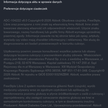
Informacja dotycząca aktu w sprawie danych
Preferencje dotyczące ciasteczek
ADC-104222 v8.0 Copyright © 2026 Abbott. Obudowa czujnika, FreeStyle,
Libre oraz powiązane z nimi znaki są własnością firmy Abbott. Inne znaki
towarowe stanowią własność ich odpowiednich właścicieli. Użycie znaku
towarowego, nazwy handlowej lub grafiki firmy Abbott wymaga uprzedniej
pisemnej zgody. Informacje zawarte na tej stronie takie jak opisy, artykuły,
wywiady czy video mają charakter informacyjny i reklamowy. Nie służą do
diagnozowania ani badań przesiewowych w kierunku cukrzyc.
Użytkownicy powinni zawsze konsultować wszelkie pytania lub obawy
dotyczące leczenia cukrzycy z pracownikiem służby zdrowia. Właścicielem
strony jest Abbott Laboratiories Poland Sp. z o.o. z siedzibą w Warszawie, ul.
Postępu 21B, 02-676 Warszawa. Kapitał zakładowy 70 147 200 zł. Sąd
Rejonowy dla m.st Warszawy w Warszawie. XIII Wydział Gospodarczy
Krajowego Rejestru Sądowego KRS 38556, NIP 951-17-61-348. Copyright ©
2026 Abbott. Nr rejestru w GIOŚ E0001932WZBW. Abbott, wszelkie prawa
zastrzeżone.
FreeStyle Libre 2 system monitorowania glikemii flash (czujnik), wyrób
medyczny używany wraz ze zgodnym czytnikiem lub aplikacją do
monitorowania poziomu glukozy w płynie śródtkankowym u osób z cukrzycą i
zaprojektowany, aby zastąpić oznaczanie stężenia glukozy we krwi w
samodzielnym kontrolowaniu cukrzycy, w tym w dawkowaniu insuliny.
Producent: Abbott Diabetes Care Ltd., Upoważniony przedstawiciel: Abbott