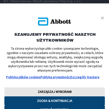
B.V., Reklamodawca: Abbott Laboratories Poland sp. z o.o.
To jest wyrób
medyczny.
SZANUJEMY PRYWATNOŚĆ NASZYCH
UŻYTKOWNIKÓW
Używaj go
Ta strona wykorzystuje pliki cookie i powiązane technologie,
zgodnie z naszymi zasadami ochrony prywatności, w celach, które
zgodnie z
mogą obejmować obsługę witryny, analitykę, zwiększoną wygodę
użytkownika lub reklamę. Użytkownik może wyrazić zgodę na
wykorzystywanie przez nas tych technologii lub może zarządzać
instrukcją
własnymi preferencjami.
Polityka plików cookies
Polityka prywatności
Szczegóły trackera
używania lub
ZARZĄDZAJ WYBORAMI
etykietą.
ZGODA & KONTYNUACJA