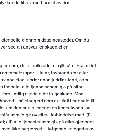
mtykker du til å være bundet av den
 tilgjengelig gjennom dette nettstedet. Om du
iver seg alt ansvar for skade eller
 gjennom, dette nettstedet er gitt på et «som det
tterselskaper, filialer, leverandører eller
 av noe slag, under noen juridisk teori, som
 innhold, alle tjenester som gis på eller
ig, forbilledlig skade eller følgeskade. Med
ved, i så stor grad som er tillatt i henhold til
rekte, umiddelbart eller som en konsekvens, og
tår som følge av eller i forbindelse med: (i)
t; (iii) alle tjenester som gis på eller gjennom
rt, men ikke begrenset til følgende kategorier av