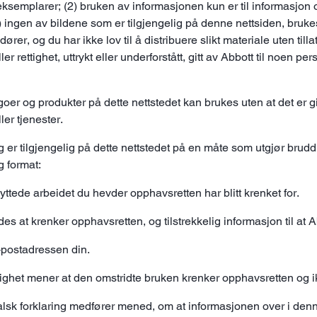
semplarer; (2) bruken av informasjonen kun er til informasjon og
ngen av bildene som er tilgjengelig på denne nettsiden, brukes a
dører, og du har ikke lov til å distribuere slikt materiale uten til
 eller rettighet, uttrykt eller underforstått, gitt av Abbott til noe
r og produkter på dette nettstedet kan brukes uten at det er gitt
ler tjenester.
 og er tilgjengelig på dette nettstedet på en måte som utgjør bru
g format:
yttede arbeidet du hevder opphavsretten har blitt krenket for.
es at krenker opphavsretten, og tilstrekkelig informasjon til at A
-postadressen din.
ktighet mener at den omstridte bruken krenker opphavsretten og ik
alsk forklaring medfører mened, om at informasjonen over i den