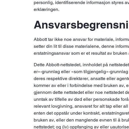
personlig, identifiserende informasjon styres a
erklæringen.
Ansvarsbegrensn
Abbott tar ikke noe ansvar for materiale, inform
setter din lit til disse materialene, denne infor
erstatningsansvar som er et resultat av bruken av
Dette Abbott-nettstedet, innholdet på nettstedet 
er»-grunnlag eller «som tilgjengelig»-grunnlag 
deres respektive direktører, ansatte eller agent
kommer av eller i forbindelse med bruken av, ell
gjennom dette nettstedet eller noe nettstedet det 
unntak av tilfelle av død eller personskade forå
relevant lovgivning, ansvaret for alt tap eller 
enten det oppstår under kontrakt, erstatningsret
bruken av, eller den manglende evnen til å bruke 
nettstedet; og (iv) oppfanging av eller uautorise