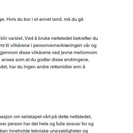
ge. Hvis du bor i et annet land, må du gå
 blir varslet. Ved å bruke nettstedet bekrefter du
samt til vilkårene i personvernerklæringen vår og
e gjennom disse vilkårene ved jevne mellomrom
ene, anses som at du godtar disse endringene.
tedet, har du ingen andre rettsmidler enn å
asjon om selskapet vårt på dette nettstedet,
Hver person har det hele og fulle ansvar for og
 kan inneholde tekniske unøyaktigheter og