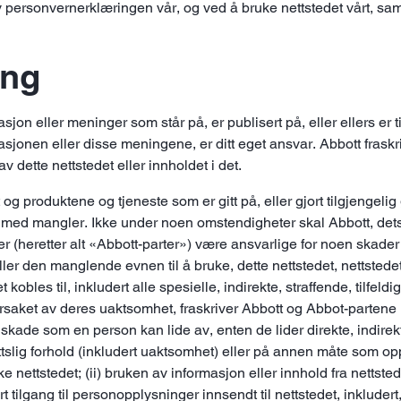
v personvernerklæringen vår, og ved å bruke nettstedet vårt, sa
ing
asjon eller meninger som står på, er publisert på, eller ellers er
masjonen eller disse meningene, er ditt eget ansvar. Abbott fraskr
 dette nettstedet eller innholdet i det.
og produktene og tjeneste som er gitt på, eller gjort tilgjengelig
med mangler. Ikke under noen omstendigheter skal Abbott, dets da
er (heretter alt «Abbott-parter») være ansvarlige for noen skader
er den manglende evnen til å bruke, dette nettstedet, nettstedets
kobles til, inkludert alle spesielle, indirekte, straffende, tilfeld
rsaket av deres uaktsomhet, fraskriver Abbott og Abbot-partene her
all skade som en person kan lide av, enten de lider direkte, indi
tslig forhold (inkludert uaktsomhet) eller på annen måte som opps
nettstedet; (ii) bruken av informasjon eller innhold fra nettstede
rt tilgang til personopplysninger innsendt til nettstedet, inklude