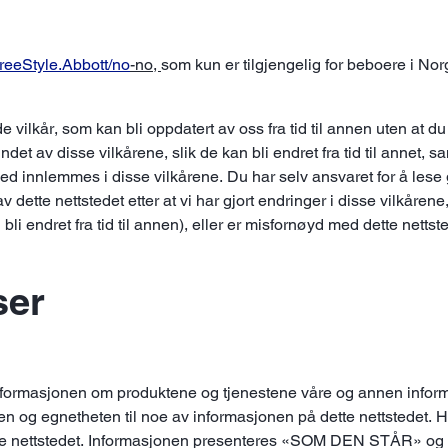
eeStyle.Abbott/no
-no,
som kun er tilgjengelig for beboere i Nor
e vilkår, som kan bli oppdatert av oss fra tid til annen uten at du
undet av disse vilkårene, slik de kan bli endret fra tid til annet, 
d innlemmes i disse vilkårene. Du har selv ansvaret for å les
v dette nettstedet etter at vi har gjort endringer i disse vilkår
bli endret fra tid til annen), eller er misfornøyd med dette netts
ser
 informasjonen om produktene og tjenestene våre og annen inform
eten og egnetheten til noe av informasjonen på dette nettstedet. 
dette nettstedet. Informasjonen presenteres «SOM DEN STÅR» og