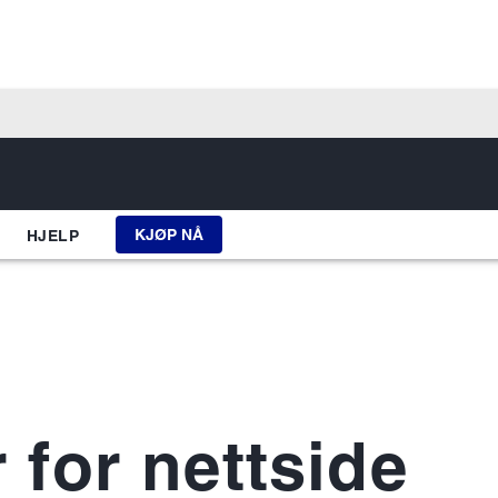
KJØP NÅ
HJELP
 for nettside