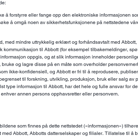
de:
kke å forstyrre eller fange opp den elektroniske informasjonen so
rsøke å omgå noen av sikkerhetsfunksjonene på nettstedene våre
ld, med mindre uttrykkelig erklært og forhåndsavtalt med Abbott, 
sk kommunikasjon til Abbott (for eksempel tilbakemeldinger, spø
 informasjon oppgis, og at slik informasjon inneholder personlige
, bruke og lagre disse på en måte som overholder personvernerk
 ikke-konfidensiell, og Abbott er fri til å reprodusere, publiser
begrenset til forskning, utvikling, produksjon, bruk eller salg av
 type informasjon til Abbott, har det hele og fulle ansvar for de
 enhver annen persons opphavsretter eller personvern.
ildene som finnes på dette nettstedet («informasjonen») tilhør
ed Abbott, Abbotts datterselskaper og filialer. Tillatelse til å br