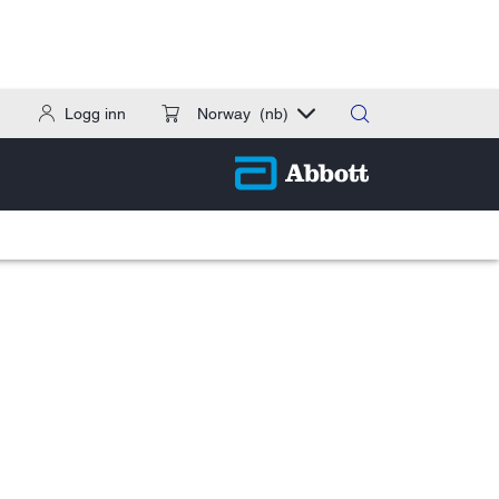
Logg inn
Norway
(nb)