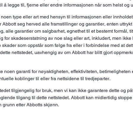
til å legge til, fjerne eller endre informasjonen når som helst og
av noen type eller art med hensyn til informasjonen eller innhold
 Abbott seg herved alle framstillinger og garantier, enten uttrykt 
 alle garantier om salgbarhet, egnethet til et bestemt formål, tit
or skadeserstatning av noe slag eller art, inkludert, men ikke be
ede skader som oppstår som følge fra eller i forbindelse med at det
 dette nettstedet, uavhengig av om Abbott har blitt gjort oppmer
te noen garanti for nøyaktigheten, effektiviteten, betimeligheten
uelle koblinger til eller fra nettsidene til tredjeparter.
tstedet tilgjengelig for bruk, men vi kan ikke garantere dette og p
nde tilgang til dette nettstedet. Abbott kan midlertidig stoppe t
n grunn etter Abbotts skjønn.