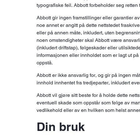
typografiske feil. Abbott forbeholder seg retten 
Abbott gir ingen framstillinger eller garantier 
noe annet er angitt på dette nettstedet fraskriver
eller på annen måte, inkludert, uten begrensning,
noen omstendigheter skal Abbott være ansvarlig f
(inkludert driftstap), følgeskader eller utilsikt
informasjonen eller innholdet som er lagt ut på
oppstå.
Abbott er ikke ansvarlig for, og gir på ingen må
innhold innhentet fra tredjeparter, inkludert event
Abbott vil gjøre sitt beste for å holde dette net
eventuell skade som oppstår som følge av mangle
vedlikehold eller av en hvilken som helst anne
Din bruk