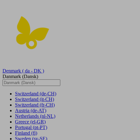
Denmark
( da - DK )
Danmark (Dansk)
Switzerland
(de-CH)
Switzerland
(it-CH)
Switzerland
(fr-CH)
Austria
(de-AT)
Netherlands
(nl-NL)
Greece
(el-GR)
Portugal
(pt-PT)
Finland
(fi)
Sweden
(sv-SE)