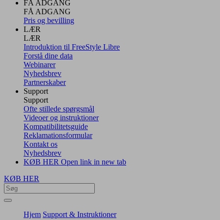
FÅ ADGANG
FÅ ADGANG
Pris og bevilling
LÆR
LÆR
Introduktion til FreeStyle Libre
Forstå dine data
Webinarer
Nyhedsbrev
Partnerskaber
Support
Support
Ofte stillede spørgsmål
Videoer og instruktioner
Kompatibilitetsguide
Reklamationsformular
Kontakt os
Nyhedsbrev
KØB HER
Open link in new tab
KØB HER
Hjem
Support & Instruktioner