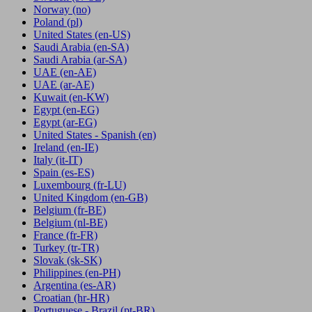
Norway
(no)
Poland
(pl)
United States
(en-US)
Saudi Arabia
(en-SA)
Saudi Arabia
(ar-SA)
UAE
(en-AE)
UAE
(ar-AE)
Kuwait
(en-KW)
Egypt
(en-EG)
Egypt
(ar-EG)
United States - Spanish
(en)
Ireland
(en-IE)
Italy
(it-IT)
Spain
(es-ES)
Luxembourg
(fr-LU)
United Kingdom
(en-GB)
Belgium
(fr-BE)
Belgium
(nl-BE)
France
(fr-FR)
Turkey
(tr-TR)
Slovak
(sk-SK)
Philippines
(en-PH)
Argentina
(es-AR)
Croatian
(hr-HR)
Portuguese - Brazil
(pt-BR)