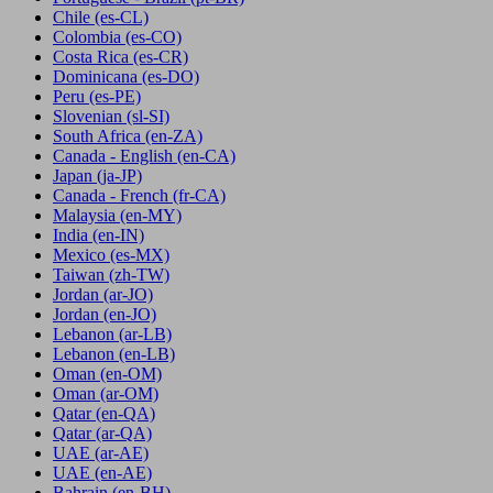
Chile
(es-CL)
Colombia
(es-CO)
Costa Rica
(es-CR)
Dominicana
(es-DO)
Peru
(es-PE)
Slovenian
(sl-SI)
South Africa
(en-ZA)
Canada - English
(en-CA)
Japan
(ja-JP)
Canada - French
(fr-CA)
Malaysia
(en-MY)
India
(en-IN)
Mexico
(es-MX)
Taiwan
(zh-TW)
Jordan
(ar-JO)
Jordan
(en-JO)
Lebanon
(ar-LB)
Lebanon
(en-LB)
Oman
(en-OM)
Oman
(ar-OM)
Qatar
(en-QA)
Qatar
(ar-QA)
UAE
(ar-AE)
UAE
(en-AE)
Bahrain
(en-BH)