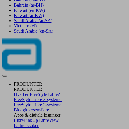
Bahrain
(ar-BH)
Kuwait
(en-KW)
Kuwait
(ar-KW)
Saudi Arabia
(ar-SA)
Vietnam
(vi)
Saudi Arabia
(en-SA)
PRODUKTER
PRODUKTER
Hvad er FreeStyle Libre?
FreeStyle Libre 3-systemet
FreeStyle Libre 2-systemet
Blodglukosemålere
Apps & digitale løsninger
LibreLinkUp
LibreView
Partnerskaber