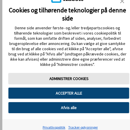
KONTAKT OS
Cookies og tilhørende teknologier på denne
side
Denne side anvender første- og/eller tredjepartscookies og
tilhørende teknologier som beskrevet i vores cookiepolitik til
formål, som kan omfatte driften af siden, analyser, forbedret
brugeroplevelse eller annoncering. Du kan vælge at give samtykke
til din brug af alle cookies ved at klikke på "Accepter alle", afvise
brug ved at klikke på "Afvis alle" (undtagen påkrævede cookies, der
HOLD DIG OPDATERET
ikke kan afvises) eller administrere dine egne præferencer ved at
klikke på "Administrer cookies".
ADMINISTRER COOKIES
Anvendelsesvilkår
Privatlivspolitik
ACCEPTER ALLE
Handelsbetingelser
Cookiepolitik
Databeskyttelse
Cookie-præferencer
Afvis alle
Billeder og simulerede data kun for illustrative formål. Ikke ægte
patient eller data. © 2026 Abbott. Sensorenheden, FreeStyle, Libre,
Privatlivspolitik
Tracker-oplysninger