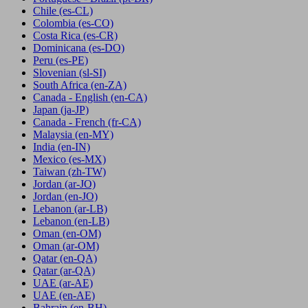
Chile
(es-CL)
Colombia
(es-CO)
Costa Rica
(es-CR)
Dominicana
(es-DO)
Peru
(es-PE)
Slovenian
(sl-SI)
South Africa
(en-ZA)
Canada - English
(en-CA)
Japan
(ja-JP)
Canada - French
(fr-CA)
Malaysia
(en-MY)
India
(en-IN)
Mexico
(es-MX)
Taiwan
(zh-TW)
Jordan
(ar-JO)
Jordan
(en-JO)
Lebanon
(ar-LB)
Lebanon
(en-LB)
Oman
(en-OM)
Oman
(ar-OM)
Qatar
(en-QA)
Qatar
(ar-QA)
UAE
(ar-AE)
UAE
(en-AE)
Bahrain
(en-BH)