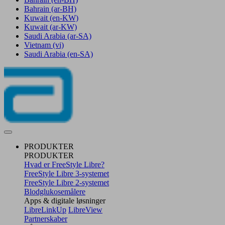
Bahrain
(ar-BH)
Kuwait
(en-KW)
Kuwait
(ar-KW)
Saudi Arabia
(ar-SA)
Vietnam
(vi)
Saudi Arabia
(en-SA)
PRODUKTER
PRODUKTER
Hvad er FreeStyle Libre?
FreeStyle Libre 3-systemet
FreeStyle Libre 2-systemet
Blodglukosemålere
Apps & digitale løsninger
LibreLinkUp
LibreView
Partnerskaber