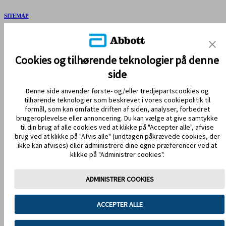
SITEMAP
REFERENCER & ANSVARSFRASKRIVELSE
KONTAKT OS
Cookies og tilhørende teknologier på denne
side
Denne side anvender første- og/eller tredjepartscookies og
tilhørende teknologier som beskrevet i vores cookiepolitik til
formål, som kan omfatte driften af siden, analyser, forbedret
brugeroplevelse eller annoncering. Du kan vælge at give samtykke
til din brug af alle cookies ved at klikke på "Accepter alle", afvise
brug ved at klikke på "Afvis alle" (undtagen påkrævede cookies, der
HOLD DIG OPDATERET
ikke kan afvises) eller administrere dine egne præferencer ved at
klikke på "Administrer cookies".
ADMINISTRER COOKIES
Anvendelsesvilkår
Privatlivspolitik
ACCEPTER ALLE
Handelsbetingelser
Cookiepolitik
Databeskyttelse
Cookie-præferencer