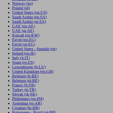
Norway
(no)
Poland
(pl)
United States
(en-US)
Saudi Arabia
(en-SA)
Saudi Arabia
(ar-SA)
UAE
(en-AE)
UAE
(ar-AE)
Kuwait
(en-KW)
Egypt
(en-EG)
Egypt
(ar-EG)
United States - Spanish
(en)
Ireland
(en-IE)
Italy
(it-IT)
Spain
(es-ES)
Luxembourg
(fr-LU)
United Kingdom
(en-GB)
Belgium
(fr-BE)
Belgium
(nl-BE)
France
(fr-FR)
Turkey
(tr-TR)
Slovak
(sk-SK)
Philippines
(en-PH)
Argentina
(es-AR)
Croatian
(hr-HR)
Portuguese - Brazil
(pt-BR)