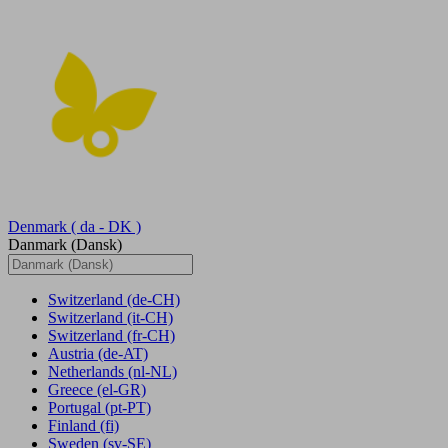
Denmark
( da - DK )
Danmark (Dansk)
Switzerland
(de-CH)
Switzerland
(it-CH)
Switzerland
(fr-CH)
Austria
(de-AT)
Netherlands
(nl-NL)
Greece
(el-GR)
Portugal
(pt-PT)
Finland
(fi)
Sweden
(sv-SE)