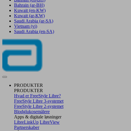
Bahrain
(ar-BH)
Kuwait
(en-KW)
Kuwait
(ar-KW)
Saudi Arabia
(ar-SA)
Vietnam
(vi)
Saudi Arabia
(en-SA)
PRODUKTER
PRODUKTER
Hvad er FreeStyle Libre?
FreeStyle Libre 3-systemet
FreeStyle Libre 2-systemet
Blodglukosemålere
Apps & digitale løsninger
LibreLinkUp
LibreView
Partnerskaber