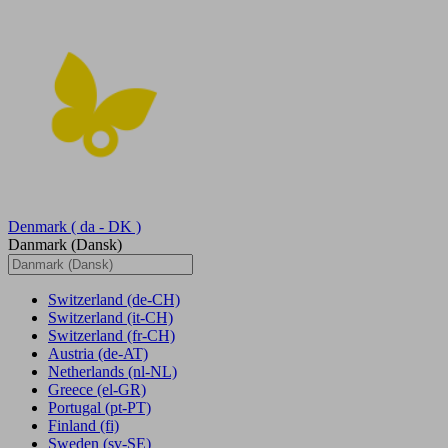
Denmark
( da - DK )
Danmark (Dansk)
Switzerland
(de-CH)
Switzerland
(it-CH)
Switzerland
(fr-CH)
Austria
(de-AT)
Netherlands
(nl-NL)
Greece
(el-GR)
Portugal
(pt-PT)
Finland
(fi)
Sweden
(sv-SE)