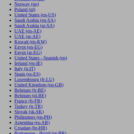
Norway
(no)
Poland
(pl)
United States
(en-US)
Saudi Arabia
(en-SA)
Saudi Arabia
(ar-SA)
UAE
(en-AE)
UAE
(ar-AE)
Kuwait
(en-KW)
Egypt
(en-EG)
Egypt
(ar-EG)
United States - Spanish
(en)
Ireland
(en-IE)
Italy
(it-IT)
Spain
(es-ES)
Luxembourg
(fr-LU)
United Kingdom
(en-GB)
Belgium
(fr-BE)
Belgium
(nl-BE)
France
(fr-FR)
Turkey
(tr-TR)
Slovak
(sk-SK)
Philippines
(en-PH)
Argentina
(es-AR)
Croatian
(hr-HR)
Portuguese - Brazil
(pt-BR)