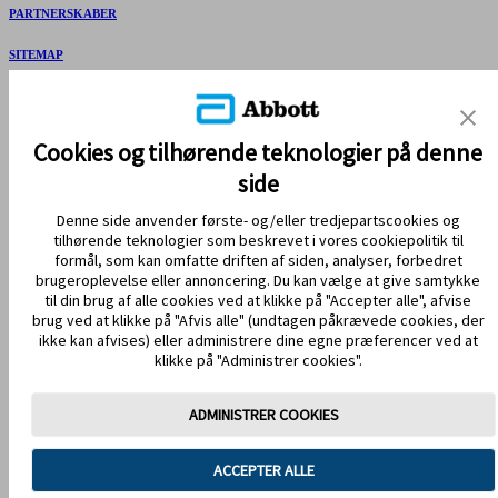
PARTNERSKABER
SITEMAP
REFERENCER & ANSVARSFRASKRIVELSE
KONTAKT OS
Cookies og tilhørende teknologier på denne
side
Denne side anvender første- og/eller tredjepartscookies og
tilhørende teknologier som beskrevet i vores cookiepolitik til
formål, som kan omfatte driften af siden, analyser, forbedret
brugeroplevelse eller annoncering. Du kan vælge at give samtykke
til din brug af alle cookies ved at klikke på "Accepter alle", afvise
brug ved at klikke på "Afvis alle" (undtagen påkrævede cookies, der
HOLD DIG OPDATERET
ikke kan afvises) eller administrere dine egne præferencer ved at
klikke på "Administrer cookies".
ADMINISTRER COOKIES
Anvendelsesvilkår
Privatlivspolitik
ACCEPTER ALLE
Handelsbetingelser
Cookiepolitik