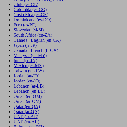
Chile
(es-CL)
Colombia
(es-CO)
Costa Rica
(es-CR)
Dominicana
(es-DO)
Peru
(es-PE)
Slovenian
(sl-SI)
South Africa
(en-ZA)
Canada - English
(en-CA)
Japan
(ja-JP)
Canada - French
(fr-CA)
Malaysia
(en-MY)
India
(en-IN)
Mexico
(es-MX)
Taiwan
(zh-TW)
Jordan
(ar-JO)
Jordan
(en-JO)
Lebanon
(ar-LB)
Lebanon
(en-LB)
Oman
(en-OM)
Oman
(ar-OM)
Qatar
(en-QA)
Qatar
(ar-QA)
UAE
(ar-AE)
UAE
(en-AE)
Bahrain
(en-BH)