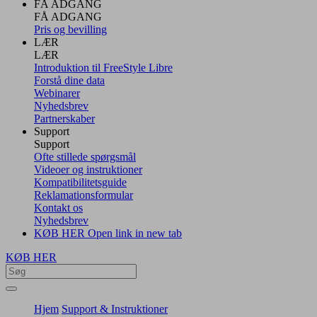
FÅ ADGANG
FÅ ADGANG
Pris og bevilling
LÆR
LÆR
Introduktion til FreeStyle Libre
Forstå dine data
Webinarer
Nyhedsbrev
Partnerskaber
Support
Support
Ofte stillede spørgsmål
Videoer og instruktioner
Kompatibilitetsguide
Reklamationsformular
Kontakt os
Nyhedsbrev
KØB HER
Open link in new tab
KØB HER
Hjem
Support & Instruktioner