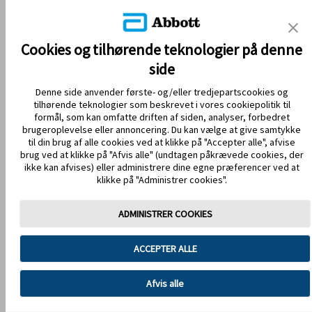
REFERENCER & ANSVARSFRASKRIVELSE
KONTAKT OS
Cookies og tilhørende teknologier på denne
side
Denne side anvender første- og/eller tredjepartscookies og
tilhørende teknologier som beskrevet i vores cookiepolitik til
formål, som kan omfatte driften af siden, analyser, forbedret
brugeroplevelse eller annoncering. Du kan vælge at give samtykke
til din brug af alle cookies ved at klikke på "Accepter alle", afvise
brug ved at klikke på "Afvis alle" (undtagen påkrævede cookies, der
HOLD DIG OPDATERET
ikke kan afvises) eller administrere dine egne præferencer ved at
klikke på "Administrer cookies".
ADMINISTRER COOKIES
Anvendelsesvilkår
Privatlivspolitik
ACCEPTER ALLE
Handelsbetingelser
Cookiepolitik
Databeskyttelse
Cookie-præferencer
Afvis alle