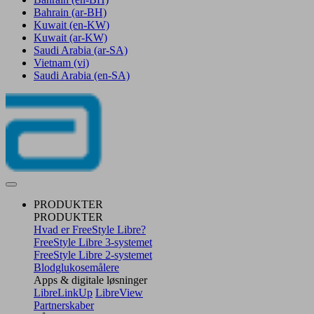
Bahrain
(ar-BH)
Kuwait
(en-KW)
Kuwait
(ar-KW)
Saudi Arabia
(ar-SA)
Vietnam
(vi)
Saudi Arabia
(en-SA)
PRODUKTER
PRODUKTER
Hvad er FreeStyle Libre?
FreeStyle Libre 3-systemet
FreeStyle Libre 2-systemet
Blodglukosemålere
Apps & digitale løsninger
LibreLinkUp
LibreView
Partnerskaber