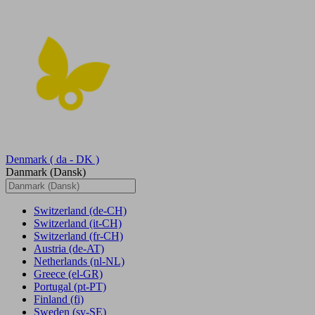
Denmark
( da - DK )
Danmark (Dansk)
Switzerland
(de-CH)
Switzerland
(it-CH)
Switzerland
(fr-CH)
Austria
(de-AT)
Netherlands
(nl-NL)
Greece
(el-GR)
Portugal
(pt-PT)
Finland
(fi)
Sweden
(sv-SE)