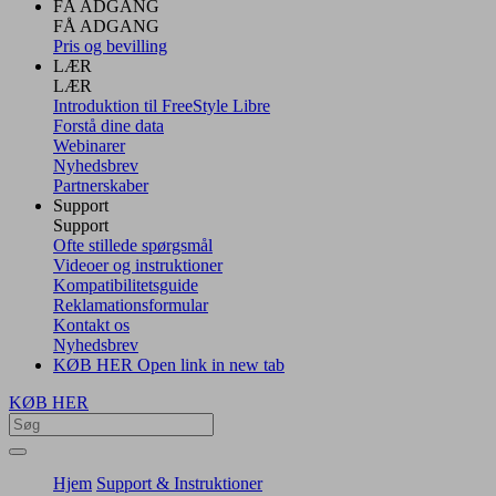
FÅ ADGANG
FÅ ADGANG
Pris og bevilling
LÆR
LÆR
Introduktion til FreeStyle Libre
Forstå dine data
Webinarer
Nyhedsbrev
Partnerskaber
Support
Support
Ofte stillede spørgsmål
Videoer og instruktioner
Kompatibilitetsguide
Reklamationsformular
Kontakt os
Nyhedsbrev
KØB HER
Open link in new tab
KØB HER
Hjem
Support & Instruktioner