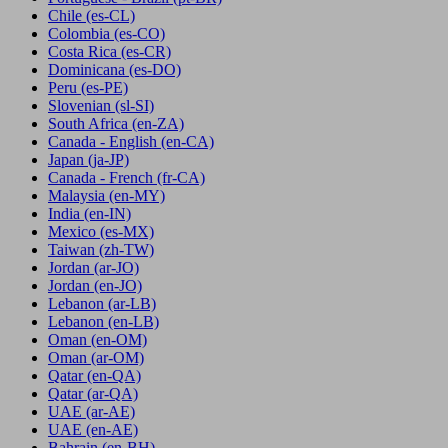
Chile
(es-CL)
Colombia
(es-CO)
Costa Rica
(es-CR)
Dominicana
(es-DO)
Peru
(es-PE)
Slovenian
(sl-SI)
South Africa
(en-ZA)
Canada - English
(en-CA)
Japan
(ja-JP)
Canada - French
(fr-CA)
Malaysia
(en-MY)
India
(en-IN)
Mexico
(es-MX)
Taiwan
(zh-TW)
Jordan
(ar-JO)
Jordan
(en-JO)
Lebanon
(ar-LB)
Lebanon
(en-LB)
Oman
(en-OM)
Oman
(ar-OM)
Qatar
(en-QA)
Qatar
(ar-QA)
UAE
(ar-AE)
UAE
(en-AE)
Bahrain
(en-BH)