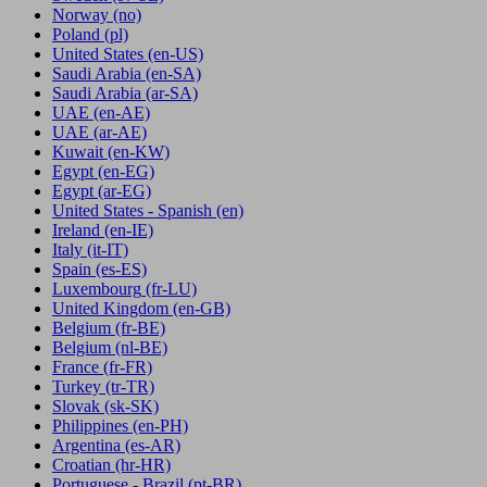
Norway
(no)
Poland
(pl)
United States
(en-US)
Saudi Arabia
(en-SA)
Saudi Arabia
(ar-SA)
UAE
(en-AE)
UAE
(ar-AE)
Kuwait
(en-KW)
Egypt
(en-EG)
Egypt
(ar-EG)
United States - Spanish
(en)
Ireland
(en-IE)
Italy
(it-IT)
Spain
(es-ES)
Luxembourg
(fr-LU)
United Kingdom
(en-GB)
Belgium
(fr-BE)
Belgium
(nl-BE)
France
(fr-FR)
Turkey
(tr-TR)
Slovak
(sk-SK)
Philippines
(en-PH)
Argentina
(es-AR)
Croatian
(hr-HR)
Portuguese - Brazil
(pt-BR)