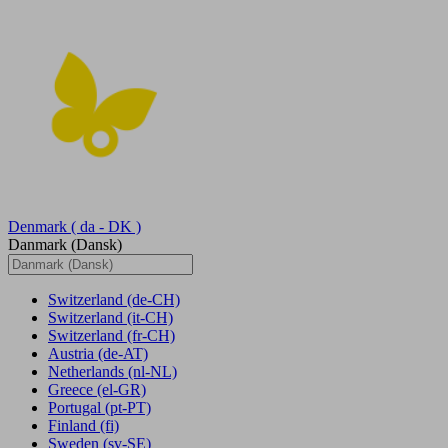
Denmark
( da - DK )
Danmark (Dansk)
Switzerland
(de-CH)
Switzerland
(it-CH)
Switzerland
(fr-CH)
Austria
(de-AT)
Netherlands
(nl-NL)
Greece
(el-GR)
Portugal
(pt-PT)
Finland
(fi)
Sweden
(sv-SE)