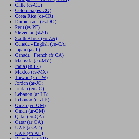
Chile
(es-CL)
Colombia
(es-CO)
Costa Rica
(es-CR)
Dominicana
(es-DO)
Peru
(es-PE)
Slovenian
(sl-SI)
South Africa
(en-ZA)
Canada - English
(en-CA)
Japan
(ja-JP)
Canada - French
(fr-CA)
Malaysia
(en-MY)
India
(en-IN)
Mexico
(es-MX)
Taiwan
(zh-TW)
Jordan
(ar-JO)
Jordan
(en-JO)
Lebanon
(ar-LB)
Lebanon
(en-LB)
Oman
(en-OM)
Oman
(ar-OM)
Qatar
(en-QA)
Qatar
(ar-QA)
UAE
(ar-AE)
UAE
(en-AE)
Bahrain
(en-BH)