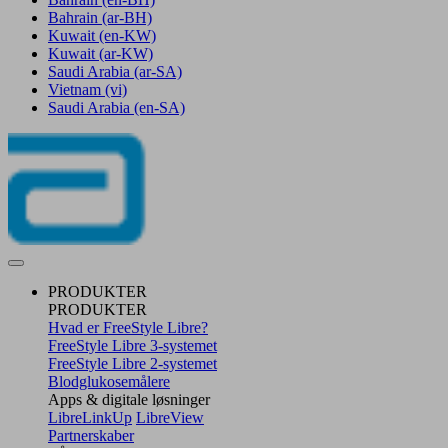
Bahrain
(ar-BH)
Kuwait
(en-KW)
Kuwait
(ar-KW)
Saudi Arabia
(ar-SA)
Vietnam
(vi)
Saudi Arabia
(en-SA)
PRODUKTER
PRODUKTER
Hvad er FreeStyle Libre?
FreeStyle Libre 3-systemet
FreeStyle Libre 2-systemet
Blodglukosemålere
Apps & digitale løsninger
LibreLinkUp
LibreView
Partnerskaber