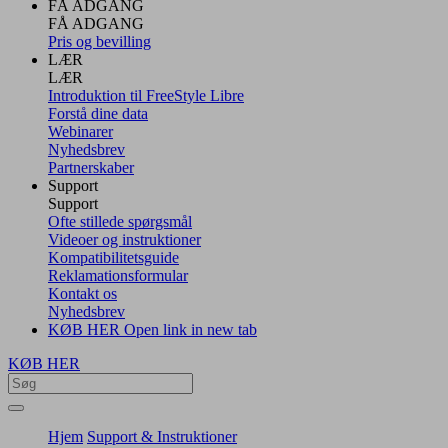
FÅ ADGANG
FÅ ADGANG
Pris og bevilling
LÆR
LÆR
Introduktion til FreeStyle Libre
Forstå dine data
Webinarer
Nyhedsbrev
Partnerskaber
Support
Support
Ofte stillede spørgsmål
Videoer og instruktioner
Kompatibilitetsguide
Reklamationsformular
Kontakt os
Nyhedsbrev
KØB HER
Open link in new tab
KØB HER
Hjem
Support & Instruktioner