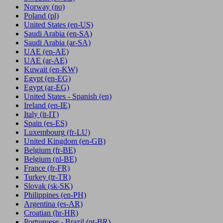
Norway
(no)
Poland
(pl)
United States
(en-US)
Saudi Arabia
(en-SA)
Saudi Arabia
(ar-SA)
UAE
(en-AE)
UAE
(ar-AE)
Kuwait
(en-KW)
Egypt
(en-EG)
Egypt
(ar-EG)
United States - Spanish
(en)
Ireland
(en-IE)
Italy
(it-IT)
Spain
(es-ES)
Luxembourg
(fr-LU)
United Kingdom
(en-GB)
Belgium
(fr-BE)
Belgium
(nl-BE)
France
(fr-FR)
Turkey
(tr-TR)
Slovak
(sk-SK)
Philippines
(en-PH)
Argentina
(es-AR)
Croatian
(hr-HR)
Portuguese - Brazil
(pt-BR)