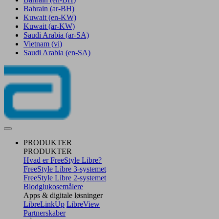
Bahrain
(ar-BH)
Kuwait
(en-KW)
Kuwait
(ar-KW)
Saudi Arabia
(ar-SA)
Vietnam
(vi)
Saudi Arabia
(en-SA)
PRODUKTER
PRODUKTER
Hvad er FreeStyle Libre?
FreeStyle Libre 3-systemet
FreeStyle Libre 2-systemet
Blodglukosemålere
Apps & digitale løsninger
LibreLinkUp
LibreView
Partnerskaber