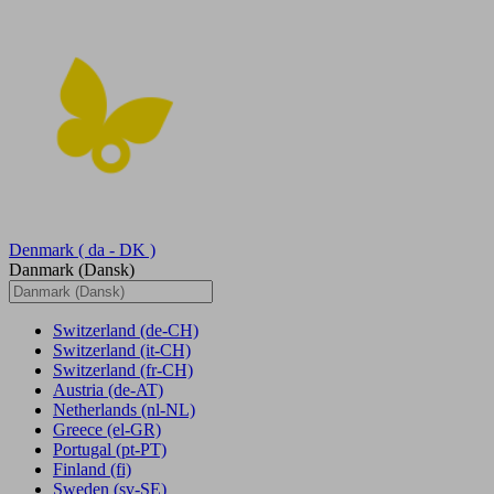
Denmark
( da - DK )
Danmark (Dansk)
Switzerland
(de-CH)
Switzerland
(it-CH)
Switzerland
(fr-CH)
Austria
(de-AT)
Netherlands
(nl-NL)
Greece
(el-GR)
Portugal
(pt-PT)
Finland
(fi)
Sweden
(sv-SE)