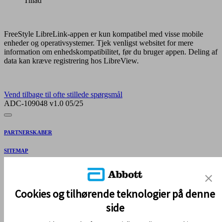
Tillad
FreeStyle LibreLink-appen er kun kompatibel med visse mobile
enheder og operativsystemer. Tjek venligst websitet for mere
information om enhedskompatibilitet, før du bruger appen. Deling af
data kan kræve registrering hos LibreView.
Vend tilbage til ofte stillede spørgsmål
ADC-109048 v1.0 05/25
PARTNERSKABER
SITEMAP
REFERENCER & ANSVARSFRASKRIVELSE
KONTAKT OS
Cookies og tilhørende teknologier på denne
side