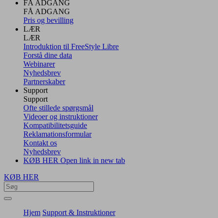
FÅ ADGANG
FÅ ADGANG
Pris og bevilling
LÆR
LÆR
Introduktion til FreeStyle Libre
Forstå dine data
Webinarer
Nyhedsbrev
Partnerskaber
Support
Support
Ofte stillede spørgsmål
Videoer og instruktioner
Kompatibilitetsguide
Reklamationsformular
Kontakt os
Nyhedsbrev
KØB HER
Open link in new tab
KØB HER
Hjem
Support & Instruktioner