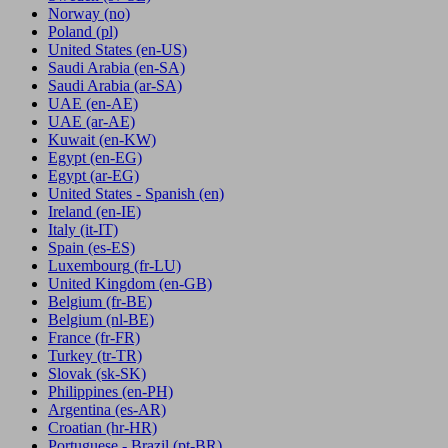
Norway
(no)
Poland
(pl)
United States
(en-US)
Saudi Arabia
(en-SA)
Saudi Arabia
(ar-SA)
UAE
(en-AE)
UAE
(ar-AE)
Kuwait
(en-KW)
Egypt
(en-EG)
Egypt
(ar-EG)
United States - Spanish
(en)
Ireland
(en-IE)
Italy
(it-IT)
Spain
(es-ES)
Luxembourg
(fr-LU)
United Kingdom
(en-GB)
Belgium
(fr-BE)
Belgium
(nl-BE)
France
(fr-FR)
Turkey
(tr-TR)
Slovak
(sk-SK)
Philippines
(en-PH)
Argentina
(es-AR)
Croatian
(hr-HR)
Portuguese - Brazil
(pt-BR)