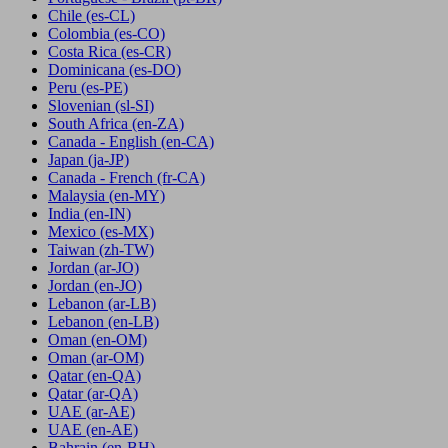
Chile
(es-CL)
Colombia
(es-CO)
Costa Rica
(es-CR)
Dominicana
(es-DO)
Peru
(es-PE)
Slovenian
(sl-SI)
South Africa
(en-ZA)
Canada - English
(en-CA)
Japan
(ja-JP)
Canada - French
(fr-CA)
Malaysia
(en-MY)
India
(en-IN)
Mexico
(es-MX)
Taiwan
(zh-TW)
Jordan
(ar-JO)
Jordan
(en-JO)
Lebanon
(ar-LB)
Lebanon
(en-LB)
Oman
(en-OM)
Oman
(ar-OM)
Qatar
(en-QA)
Qatar
(ar-QA)
UAE
(ar-AE)
UAE
(en-AE)
Bahrain
(en-BH)